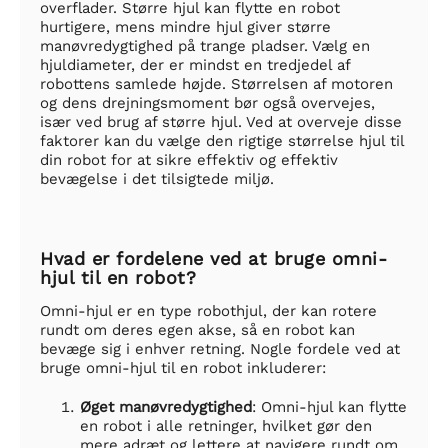
overflader. Større hjul kan flytte en robot
hurtigere, mens mindre hjul giver større
manøvredygtighed på trange pladser. Vælg en
hjuldiameter, der er mindst en tredjedel af
robottens samlede højde. Størrelsen af motoren
og dens drejningsmoment bør også overvejes,
især ved brug af større hjul. Ved at overveje disse
faktorer kan du vælge den rigtige størrelse hjul til
din robot for at sikre effektiv og effektiv
bevægelse i det tilsigtede miljø.
Hvad er fordelene ved at bruge omni-
hjul til en robot?
Omni-hjul er en type robothjul, der kan rotere
rundt om deres egen akse, så en robot kan
bevæge sig i enhver retning. Nogle fordele ved at
bruge omni-hjul til en robot inkluderer:
Øget manøvredygtighed
: Omni-hjul kan flytte
en robot i alle retninger, hvilket gør den
mere adræt og lettere at navigere rundt om