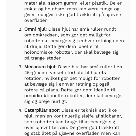
materiale, såsom gummi eller plastik. De er
enkle og holdbare, men kan være tunge og
giver muligvis ikke god trækkraft på ujævne
overflader.
Omni hjul
: Disse hjul har små ruller rundt
om omkredsen, som gør det muligt for
robotten at bevæge sig i enhver retning uden
at dreje. Dette gør dem ideelle til
holonomiske robotter, der skal bevæge sig
på trange steder.
Mecanum hjul
: Disse hjul har små ruller i en
45-graders vinkel i forhold til hjulets
rotation, hvilket gør det muligt for robotten
at bevæge sig i enhver retning og også
rotere på plads. Dette gør dem ideelle til
omnidirektionelle robotter, der skal bevæge
sig og dreje hurtigt.
Caterpillar spor
: Disse er teknisk set ikke
hjul, men en kontinuerlig sløjfe af slidbaner,
som robotten kan bruge til at bevæge sig
over ujævnt terræn. De giver god trækkraft
og stabilitet på ujævne overflader, men kan