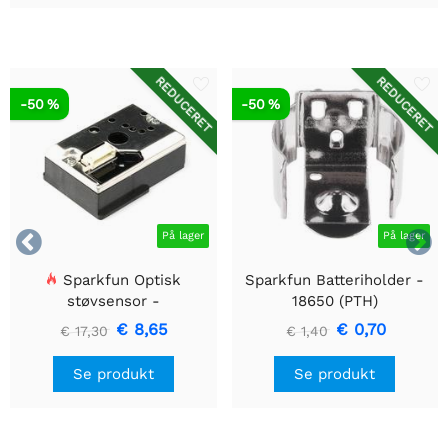
REDUCERET
REDUCERET
-50 %
-50 %


På lager
På lager
Sparkfun Optisk
Sparkfun Batteriholder -
støvsensor -
18650 (PTH)
GP2Y1010AU0F
€ 8,65
€ 0,70
€ 17,30
€ 1,40
Se produkt
Se produkt