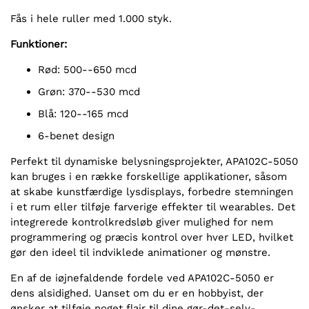
Fås i hele ruller med 1.000 styk.
Funktioner:
Rød: 500--650 mcd
Grøn: 370--530 mcd
Blå: 120--165 mcd
6-benet design
Perfekt til dynamiske belysningsprojekter, APA102C-5050
kan bruges i en række forskellige applikationer, såsom
at skabe kunstfærdige lysdisplays, forbedre stemningen
i et rum eller tilføje farverige effekter til wearables. Det
integrerede kontrolkredsløb giver mulighed for nem
programmering og præcis kontrol over hver LED, hvilket
gør den ideel til indviklede animationer og mønstre.
En af de iøjnefaldende fordele ved APA102C-5050 er
dens alsidighed. Uanset om du er en hobbyist, der
ønsker at tilføje noget flair til dine gør-det-selv-