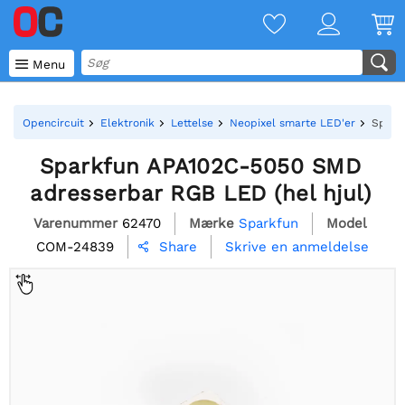

Menu
Opencircuit
Elektronik
Lettelse
Neopixel smarte LED'er
Spark
Sparkfun APA102C-5050 SMD
adresserbar RGB LED (hel hjul)
Varenummer
62470
Mærke
Sparkfun
Model
COM-24839
Skrive en anmeldelse
Share
