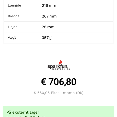
216 mm
Længde
267 mm
Bredde
26 mm
Højde
357 g
Vægt
€ 706,80
€ 560,95
Ekskl. moms (DK)
På eksternt lager