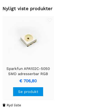
Nyligt viste produkter
Sparkfun APA102C-5050
SMD adresserbar RGB
LED (hel hjul)
€ 706,80
Se produkt
Ryd liste
