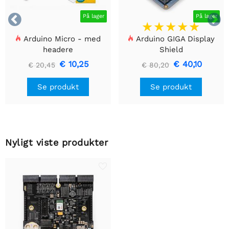


På lager
På lager
Arduino Micro - med
Arduino GIGA Display
headere
Shield
€ 10,25
€ 40,10
€ 20,45
€ 80,20
Se produkt
Se produkt
Nyligt viste produkter