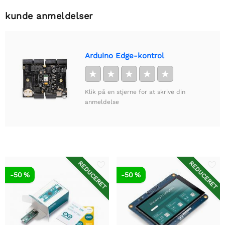
kunde anmeldelser
Arduino Edge-kontrol
★
★
★
★
★
Klik på en stjerne for at skrive din
anmeldelse
REDUCERET
REDUCERET
-50 %
-50 %