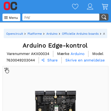

Menu
Opencircuit
Platforme
Arduino
Officielle Arduino boards
Ardui
Arduino Edge-kontrol
Varenummer
AKX00034
Mærke
Arduino
Model
7630049203044
Skrive en anmeldelse
Share
