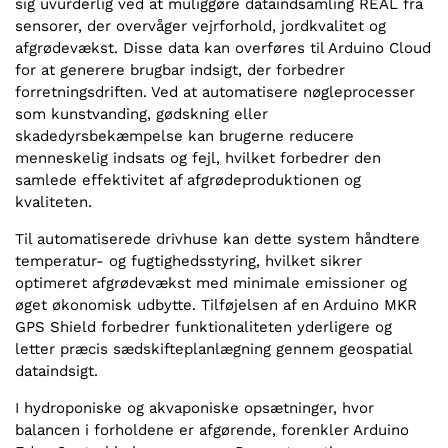
sig uvurderlig ved at muliggøre dataindsamling REAL fra
sensorer, der overvåger vejrforhold, jordkvalitet og
afgrødevækst. Disse data kan overføres til Arduino Cloud
for at generere brugbar indsigt, der forbedrer
forretningsdriften. Ved at automatisere nøgleprocesser
som kunstvanding, gødskning eller
skadedyrsbekæmpelse kan brugerne reducere
menneskelig indsats og fejl, hvilket forbedrer den
samlede effektivitet af afgrødeproduktionen og
kvaliteten.
Til automatiserede drivhuse kan dette system håndtere
temperatur- og fugtighedsstyring, hvilket sikrer
optimeret afgrødevækst med minimale emissioner og
øget økonomisk udbytte. Tilføjelsen af en Arduino MKR
GPS Shield forbedrer funktionaliteten yderligere og
letter præcis sædskifteplanlægning gennem geospatial
dataindsigt.
I hydroponiske og akvaponiske opsætninger, hvor
balancen i forholdene er afgørende, forenkler Arduino