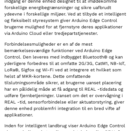
indgang er denne enhed designet til at imødekomme
forskellige energibegrænsninger og sikre uafbrudt
ydeevne i forskellige miljøer. Ved at tilbyde et intelligent
og fleksibelt styresystem giver Arduino Edge Control
brugerne mulighed for at fjernstyre deres applikationer
via Arduino Cloud eller tredjepartstjenester.
Forbindelsesmuligheder er en af de mest
bemærkelsesværdige funktioner ved Arduino Edge
Control. Den leveres med indbygget Bluetooth® og kan
yderligere forbedres til at omfatte 2G/3G, CatM1, NB-IoT,
LoRa®, Sigfox og Wi-Fi ved at integrere et hvilket som
helst af MKR-kortene. Dette omfattende
tilslutningsområde sikrer, at brugerne uanset placering
har en pålidelig måde at få adgang til REAL -tidsdata og
udføre fjernbetjeninger. Uanset om det er overvågning i
REAL -tid, sensorforbindelse eller aktuatorstyring, giver
denne enhed problemfri integration til en bred vifte af
applikationer.
Inden for intelligent landbrug viser Arduino Edge Control