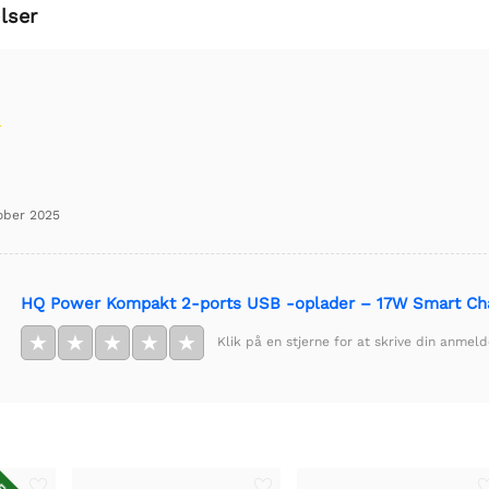
lser
ober 2025
HQ Power Kompakt 2-ports USB -oplader – 17W Smart Cha
★
★
★
★
★
Klik på en stjerne for at skrive din anmeld