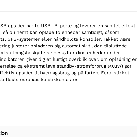
B oplader har to USB -B-porte og leverer en samlet effekt
), så du nemt kan oplade to enheder samtidigt, såsom
ts, GPS-systemer eller håndholdte konsoller. Takket være
ring justerer opladeren sig automatisk til den tilsluttede
ortslutningsbeskyttelse beskytter dine enheder under
ndikatoren giver dig et hurtigt overblik over, om opladning er
størrelse og ekstremt lave standby-strømforbrug (<0,1W) gør
effektiv oplader til hverdagsbrug og på farten. Euro-stikket
 de fleste europæiske stikkontakter.
ion