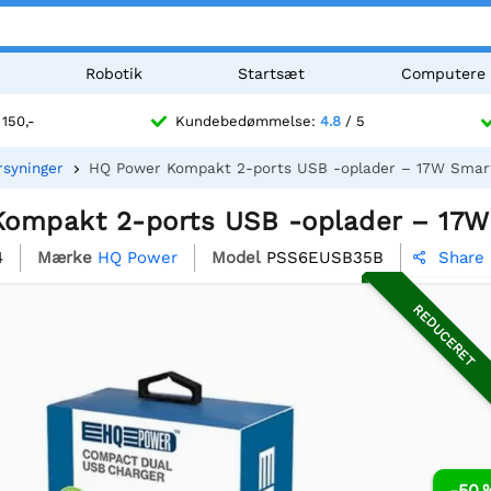
Robotik
Startsæt
Computere
 150,-
Kundebedømmelse:
4.8
/ 5
syninger
HQ Power Kompakt 2-ports USB -oplader – 17W Smart
ompakt 2-ports USB -oplader – 17W 
4
Mærke
HQ Power
Model
PSS6EUSB35B
Share

REDUCERET
-50 