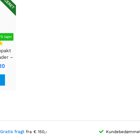
DUCERET
På lager
pakt
ader –
ing,
20
Gratis fragt
fra € 150,-
Kundebedømme