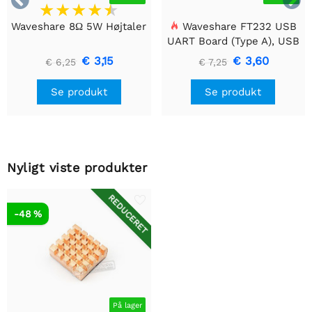


Waveshare 8Ω 5W Højtaler
Waveshare FT232 USB
UART Board (Type A), USB
til TTL (UART)
€ 3,15
€ 3,60
€ 6,25
€ 7,25
kommunikationsmodul
Se produkt
Se produkt
Nyligt viste produkter
REDUCERET
-48 %
På lager