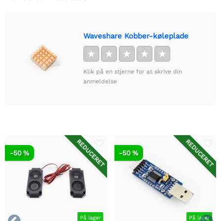
Waveshare Kobber-køleplade
★
★
★
★
★
Klik på en stjerne for at skrive din
anmeldelse
REDUCERET
REDUCERET
-50 %
-50 %
På lager
På lager