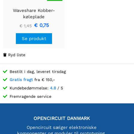
Waveshare Kobber-
køleplade
€ 0,75
€ 1,45
Se produkt
Ryd liste

Bestilt i dag, leveret tirsdag
Gratis fragt
fra € 150,-
Kundebedømmelse:
4.8
/ 5
Fremragende service
OPENCIRCUIT DANMARK
Opencircuit sælger elektroniske
komponenter og moduler til prototyping,