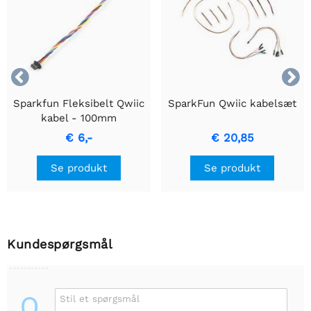


Sparkfun Fleksibelt Qwiic
SparkFun Qwiic kabelsæt
kabel - 100mm
€ 6,-
€ 20,85
Se produkt
Se produkt
Kundespørgsmål
Q
Stil et spørgsmål