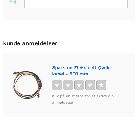
kunde anmeldelser
Sparkfun Fleksibelt Qwiic-
kabel - 500 mm
★
★
★
★
★
Klik på en stjerne for at skrive din
anmeldelse