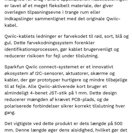
er lavet af et meget fleksibelt materiale, der giver
overlegen tilpasningsevne i trange rum eller
indkapslinger sammenlignet med det originale Qwiic-
kabel.
Qwiic-kablets ledninger er farvekodet til rød, sort, blå og
gul. Dette farvekodningssystem forenkler
identifikationsprocessen, gør kablet brugervenligt og
reducerer risikoen for fejl under tilslutning.
Sparkfun Qwiic connect-systemet er et innovativt
økosystem af I2C-sensorer, aktuatorer, skærme og
kabler, der gør prototyper hurtigere og mindre tilbøjelige
til at fejle. Alle Qwiic-aktiverede kort bruger et
almindeligt 4-benet JST-stik på 1 mm. Dette design
reducerer mængden af krævet PCB-plads, og de
polariserede forbindelser sikrer korrekt tilslutning hver
gang.
Det vigtigste ved dette produkt er dets længde på 500
mm. Denne længde øger dens alsidighed, hvilket gør det