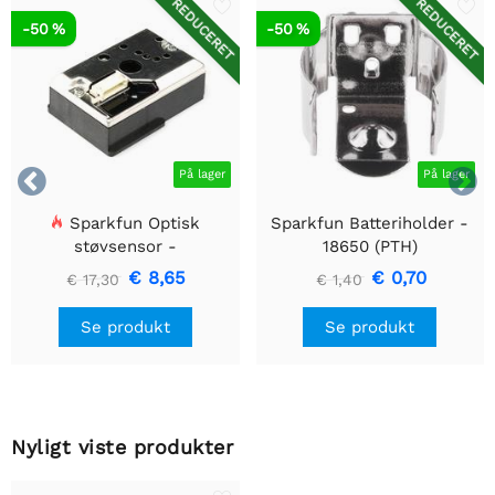
REDUCERET
REDUCERET
-50 %
-50 %


På lager
På lager
Sparkfun Optisk
Sparkfun Batteriholder -
støvsensor -
18650 (PTH)
GP2Y1010AU0F
€ 8,65
€ 0,70
€ 17,30
€ 1,40
Se produkt
Se produkt
Nyligt viste produkter