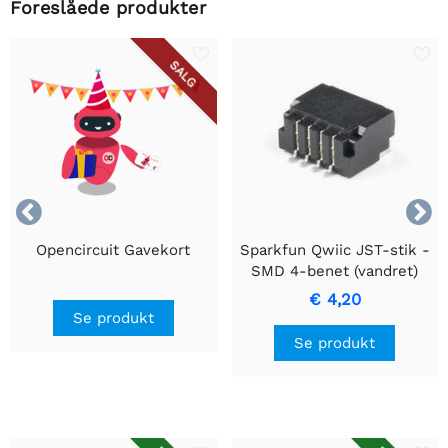
Foreslåede produkter
SALG


Opencircuit Gavekort
Sparkfun Qwiic JST-stik -
SMD 4-benet (vandret)
€ 4,20
Se produkt
Se produkt