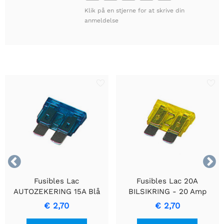
Klik på en stjerne for at skrive din
anmeldelse


Fusibles Lac
Fusibles Lac 20A
AUTOZEKERING 15A Blå
BILSIKRING - 20 Amp
Bil Sikring
bilsikring til beskyttelse af
€ 2,70
€ 2,70
ledninger