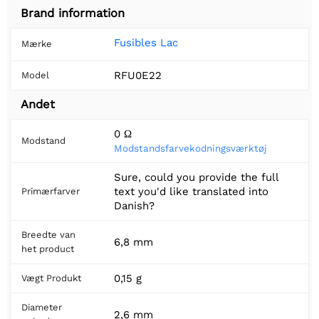
Brand information
Fusibles Lac
Mærke
RFU0E22
Model
Andet
0 Ω
Modstand
Modstandsfarvekodningsværktøj
Sure, could you provide the full
text you'd like translated into
Primærfarver
Danish?
Breedte van
6,8 mm
het product
0,15 g
Vægt Produkt
Diameter
2,6 mm