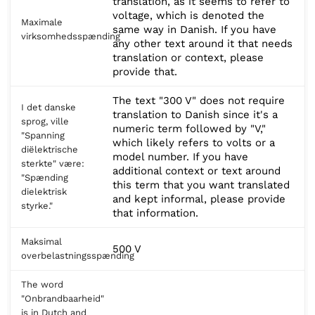
translation, as it seems to refer to
voltage, which is denoted the
Maximale
same way in Danish. If you have
virksomhedsspænding
any other text around it that needs
translation or context, please
provide that.
The text "300 V" does not require
I det danske
translation to Danish since it's a
sprog, ville
numeric term followed by "V,"
"Spanning
which likely refers to volts or a
diëlektrische
model number. If you have
sterkte" være:
additional context or text around
"Spænding
this term that you want translated
dielektrisk
and kept informal, please provide
styrke."
that information.
Maksimal
500 V
overbelastningsspænding
The word
"Onbrandbaarheid"
is in Dutch and