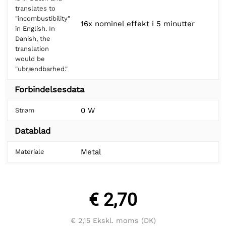
translates to
"incombustibility"
16x nominel effekt i 5 minutter
in English. In
Danish, the
translation
would be
"ubrændbarhed."
Forbindelsesdata
0 W
Strøm
Datablad
Metal
Materiale
€ 2,70
€ 2,15
Ekskl. moms (DK)