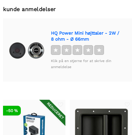
kunde anmeldelser
HQ Power Mini højttaler - 2W /
8 ohm - Ø 66mm
★
★
★
★
★
Klik på en stjerne for at skrive din
anmeldelse
REDUCERET
-50 %