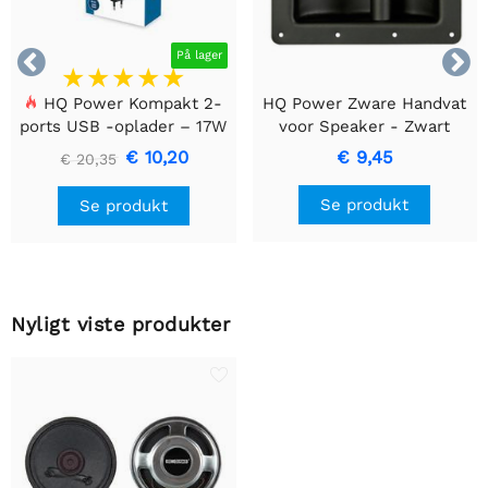


På lager
HQ Power Kompakt 2-
HQ Power Zware Handvat
ports USB -oplader – 17W
voor Speaker - Zwart
Smart Charging, Sort
Metaal
€ 10,20
€ 9,45
€ 20,35
Se produkt
Se produkt
Nyligt viste produkter