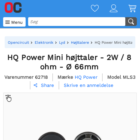

Menu
Opencircuit
Elektronik
Lyd
Højttalere
HQ Power Mini højttaler
HQ Power Mini højttaler - 2W / 8
ohm - Ø 66mm
Varenummer
62718
Mærke
HQ Power
Model
MLS3
Skrive en anmeldelse
Share
