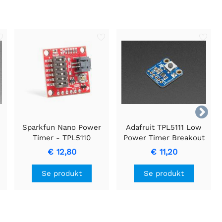

Sparkfun Nano Power
Adafruit TPL5111 Low
Timer - TPL5110
Power Timer Breakout
€ 12,80
€ 11,20
Se produkt
Se produkt