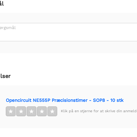
ål
pørgsmål
lser
Opencircuit NE555P Præcisionstimer - SOP8 - 10 stk
★
★
★
★
★
Klik på en stjerne for at skrive din anmeld