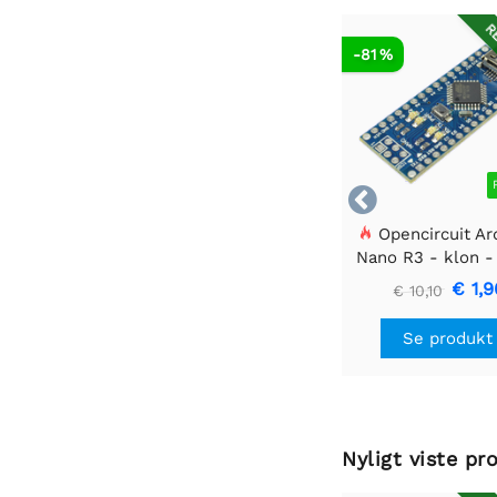
RE
-81 %

Opencircuit Ar
Nano R3 - klon -
headere
€ 1,9
€ 10,10
Se produkt
Nyligt viste pr