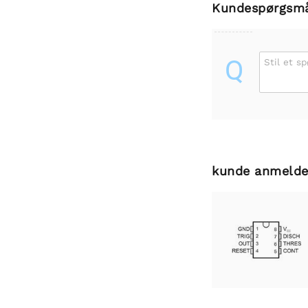
Kundespørgsm
Q
Stil et s
kunde anmelde