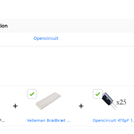
ion
Opencircuit
+
+
Opencircuit NE555P Præcisionstimer - SOP8 - 10 stk
Velleman Brødbræt 830 point - hvid
Opencircuit 470μF 16V elektr