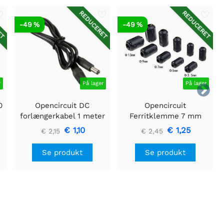
ET
REDUCERET
REDUCERET
-49 %
-49 %
r
På lager
På lager

0
Opencircuit DC
Opencircuit
forlængerkabel 1 meter
Ferritklemme 7 mm
5,5 mm x 2,1 mm
undertrykkelsesfilter
€ 1,10
€ 1,25
€ 2,15
€ 2,45
Se produkt
Se produkt