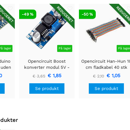
DUCERET
REDUCERET
REDUCER
-49 %
-50 %
På lager
På lager
På lage
duino
Opencircuit Boost
Opencircuit Han-Hun 1
 uden
konverter modul 5V -
cm fladkabel 40 stk
35V XL6009
0
€ 1,85
€ 1,05
€ 3,65
€ 2,10
Se produkt
Se produkt
odukter