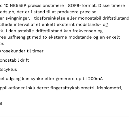
d 10 NE555P præcisionstimere i SOP8-format. Disse timere
edsløb, der er i stand til at producere præcise
er svingninger. I tidsforsinkelse eller monostabil driftstilstan
tillede interval af et enkelt eksternt modstands- og
. I den astabile driftstilstand kan frekvensen og
yres uafhængigt med to eksterne modstande og en enkelt
r.
ikrosekunder til timer
monostabil drift
ftscyklus
bel udgang kan synke eller generere op til 200mA
8