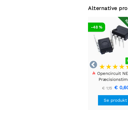
Alternative pr
RE
-48 %

Opencircuit N
Præcisionstim
€ 0,6
€ 1,15
Se produkt