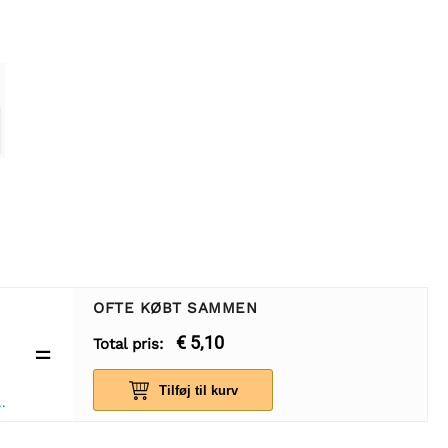
OFTE KØBT SAMMEN
€ 5,10
Total pris:
=
Tilføj til kurv
olytisk kondensator - 25 stk