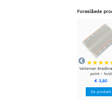
Foreslåede pro

Velleman Brødbr
point - hvid
€ 3,80
Se produkt