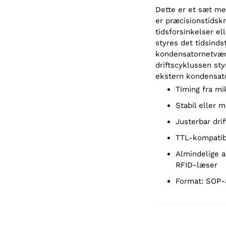
Dette er et sæt me
er præcisionstidskr
tidsforsinkelser ell
styres det tidsinds
kondensatornetværk
driftscyklussen st
ekstern kondensato
Timing fra m
Stabil eller 
Justerbar dri
TTL-kompati
Almindelige applikationer inkluderer: fingeraftryksbiometri, irisbiometri,
RFID-læser
Format: SOP-