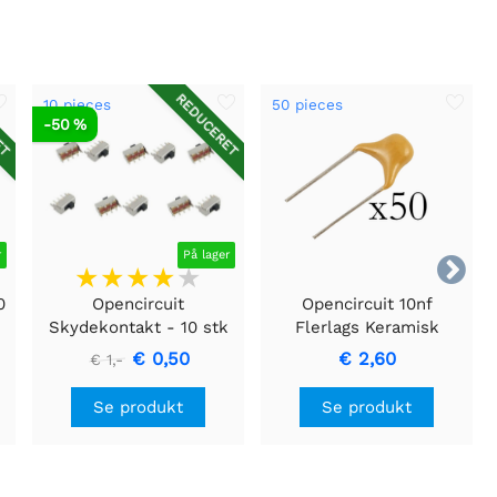
ET
REDUCERET
10 pieces
50 pieces
-50 %
r
På lager

0
Opencircuit
Opencircuit 10nf
Skydekontakt - 10 stk
Flerlags Keramisk
Kondensator - 50 stk
€ 0,50
€ 2,60
€ 1,-
Se produkt
Se produkt