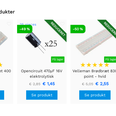
dukter
REDUCERET
REDUCER
25 pieces
-49 %
-50 %
På lager
På lage
æt 400
Opencircuit 470μF 16V
Velleman Brødbræt 83
elektrolytisk
point - hvid
kondensator - 25 stk
€ 1,45
€ 2,55
€ 2,85
€ 5,05
Se produkt
Se produkt