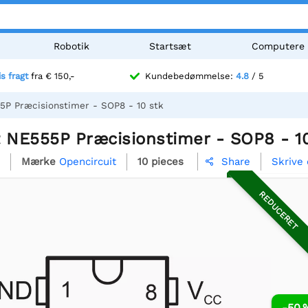
Robotik
Startsæt
Computere
is fragt
fra € 150,-
Kundebedømmelse:
4.8
/ 5
5P Præcisionstimer - SOP8 - 10 stk
t NE555P Præcisionstimer - SOP8 - 1
Mærke
Opencircuit
10 pieces
Skrive
Share

REDUCERET
-50 