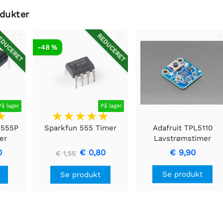
odukter
DUCERET
REDUCERET
-48 %
På lager
På lager
E555P
Sparkfun 555 Timer
Adafruit TPL5110
er
Lavstrømstimer
Breakout
0
€ 0,80
€ 9,90
€ 1,55
Se produkt
Se produkt