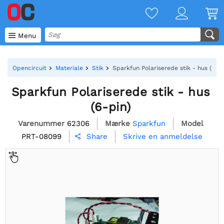

Menu
Opencircuit
Materiale
Stik
Sparkfun Polariserede stik - hus (6-pi
Sparkfun Polariserede stik - hus
(6-pin)
Varenummer
62306
Mærke
Sparkfun
Model
PRT-08099
Skrive en anmeldelse
Share
