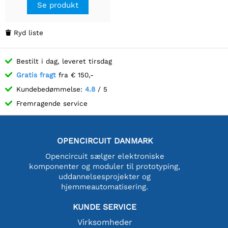
Se produkt
Ryd liste

Bestilt i dag, leveret tirsdag
Gratis fragt
fra € 150,-
Kundebedømmelse:
4.8
/ 5
Fremragende service
OPENCIRCUIT DANMARK
Opencircuit sælger elektroniske
komponenter og moduler til prototyping,
uddannelsesprojekter og
hjemmeautomatisering.
KUNDE SERVICE
Virksomheder