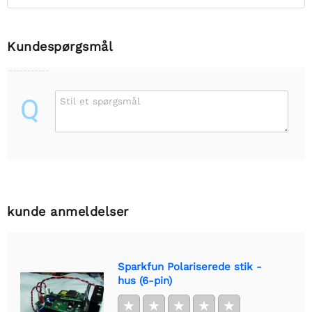
Kundespørgsmål
Q
Stil et spørgsmål
kunde anmeldelser
Sparkfun Polariserede stik -
hus (6-pin)
★
★
★
★
★