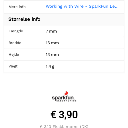
Working with Wire - SparkFun Learn
Mere info
Størrelse info
7 mm
Længde
16 mm
Bredde
13 mm
Højde
1,4 g
Vægt
€ 3,90
€ 3,10
Ekskl. moms (DK)