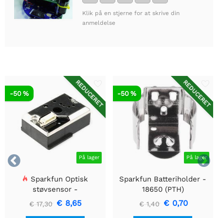
Klik på en stjerne for at skrive din
anmeldelse
REDUCERET
REDUCERET
-50 %
-50 %


På lager
På lager
Sparkfun Optisk
Sparkfun Batteriholder -
støvsensor -
18650 (PTH)
GP2Y1010AU0F
€ 8,65
€ 0,70
€ 17,30
€ 1,40