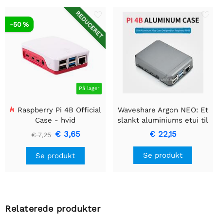
REDUCERET
-50 %
På lager
Raspberry Pi 4B Official
Waveshare Argon NEO: Et
Case - hvid
slankt aluminiums etui til
Raspberry Pi 4, passiv
€ 3,65
€ 22,15
€ 7,25
køling
Se produkt
Se produkt
Relaterede produkter