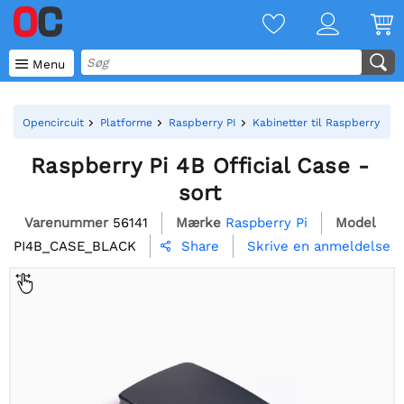

Menu
Opencircuit
Platforme
Raspberry PI
Kabinetter til Raspberry Pi
Raspberry Pi 4B Official Case -
sort
Varenummer
56141
Mærke
Raspberry Pi
Model
PI4B_CASE_BLACK
Skrive en anmeldelse
Share
