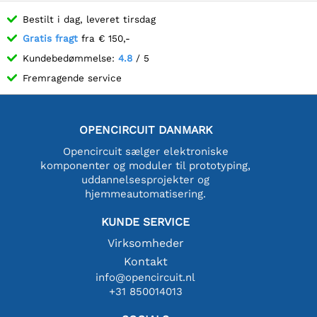
Bestilt i dag, leveret tirsdag
Gratis fragt
fra € 150,-
Kundebedømmelse:
4.8
/ 5
Fremragende service
OPENCIRCUIT DANMARK
Opencircuit sælger elektroniske
komponenter og moduler til prototyping,
uddannelsesprojekter og
hjemmeautomatisering.
KUNDE SERVICE
Virksomheder
Kontakt
info@opencircuit.nl
+31 850014013