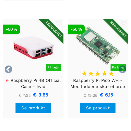
REDUCERET
REDUCERET
-50 %
-50 %


På lager
På lager
Raspberry Pi 4B Official
Raspberry Pi Pico WH -
Case - hvid
Med loddede skæreborde
€ 3,65
€ 6,15
€ 7,25
€ 12,25
Se produkt
Se produkt