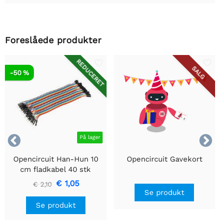
Foreslåede produkter
REDUCERET
SALG
-50 %


På lager
Opencircuit Han-Hun 10
Opencircuit Gavekort
cm fladkabel 40 stk
€ 1,05
€ 2,10
Se produkt
Se produkt