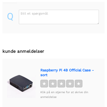
Q
Stil et spørgsmål
kunde anmeldelser
Raspberry Pi 4B Official Case -
sort
★
★
★
★
★
Klik på en stjerne for at skrive din
anmeldelse