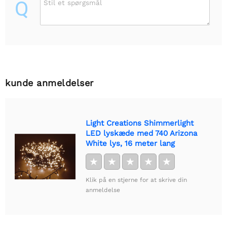
Q
Stil et spørgsmål
kunde anmeldelser
Light Creations Shimmerlight
LED lyskæde med 740 Arizona
White lys, 16 meter lang
★
★
★
★
★
Klik på en stjerne for at skrive din
anmeldelse