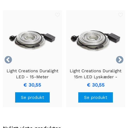


Light Creations Duralight
Light Creations Duralight
LED - 15-Meter
15m LED Lyskæder -
Multifarvet
Livlige Animerede Hvide,
€ 30,55
€ 30,55
Belysningsløsning
Holdbare & Nemme at
Installere
Se produkt
Se produkt