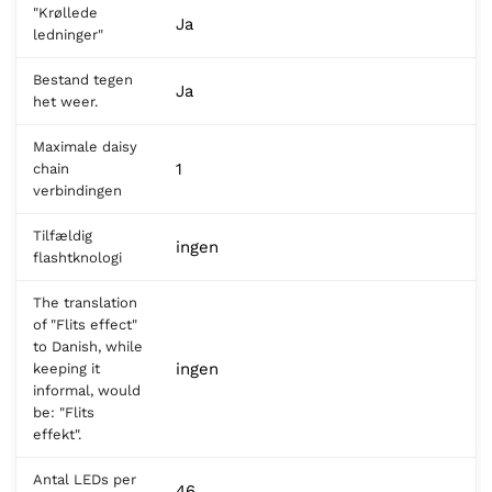
"Krøllede
Ja
ledninger"
Bestand tegen
Ja
het weer.
Maximale daisy
1
chain
verbindingen
Tilfældig
ingen
flashtknologi
The translation
of "Flits effect"
to Danish, while
ingen
keeping it
informal, would
be: "Flits
effekt".
Antal LEDs per
46