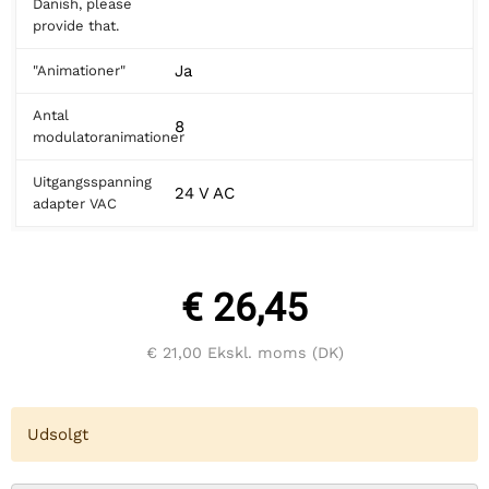
Danish, please
provide that.
Ja
"Animationer"
Antal
8
modulatoranimationer
Uitgangsspanning
24 V AC
adapter VAC
€ 26,45
€ 21,00
Ekskl. moms (DK)
Udsolgt