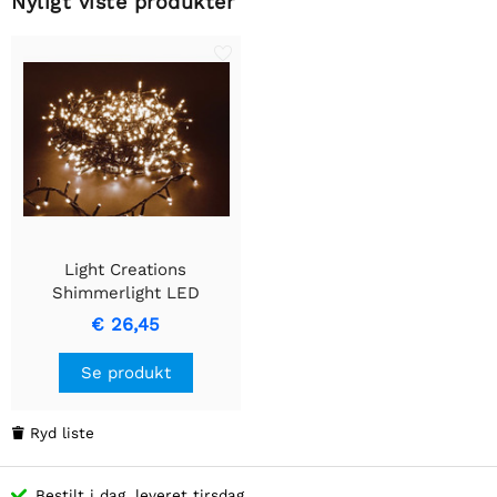
Nyligt viste produkter
Light Creations
Shimmerlight LED
lyskæde med 740 Arizona
€ 26,45
White lys, 16 meter lang
Se produkt
Ryd liste

Bestilt i dag, leveret tirsdag