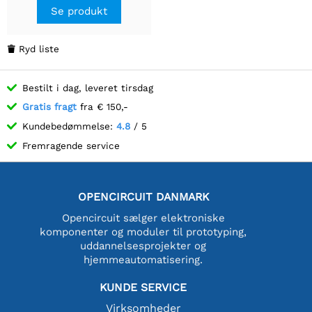
Se produkt
Ryd liste

Bestilt i dag, leveret tirsdag
Gratis fragt
fra € 150,-
Kundebedømmelse:
4.8
/ 5
Fremragende service
OPENCIRCUIT DANMARK
Opencircuit sælger elektroniske
komponenter og moduler til prototyping,
uddannelsesprojekter og
hjemmeautomatisering.
KUNDE SERVICE
Virksomheder