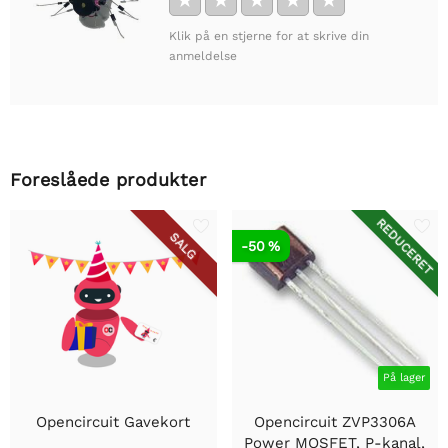
★
★
★
★
★
Klik på en stjerne for at skrive din
anmeldelse
Foreslåede produkter
REDUCERET
SALG
-50 %
På lager
Opencircuit Gavekort
Opencircuit ZVP3306A
Power MOSFET, P-kanal,