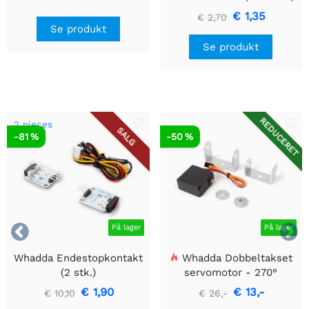
60V, 160mA, 14 Ohm, E
€ 1,35
€ 2,70
Line - Gennemgående hul
Se produkt
Se produkt
REDUCERET
2 pieces
SALG
-81 %
-50 %


På lager
På lager
Whadda Endestopkontakt
Whadda Dobbeltakset
(2 stk.)
servomotor - 270°
€ 1,90
€ 13,-
€ 10,10
€ 26,-