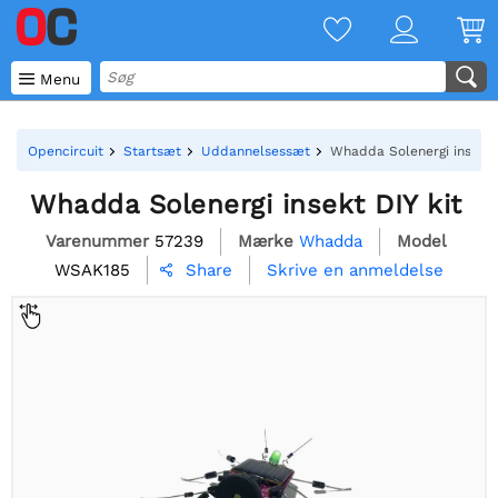

Menu
Opencircuit
Startsæt
Uddannelsessæt
Whadda Solenergi insekt 
Whadda Solenergi insekt DIY kit
Varenummer
57239
Mærke
Whadda
Model
WSAK185
Skrive en anmeldelse
Share
