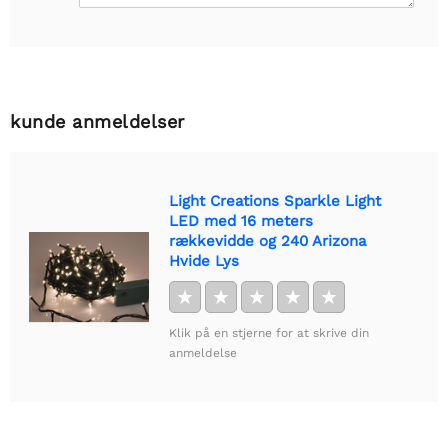
kunde anmeldelser
Light Creations Sparkle Light
LED med 16 meters
rækkevidde og 240 Arizona
Hvide Lys
★
★
★
★
★
Klik på en stjerne for at skrive din
anmeldelse