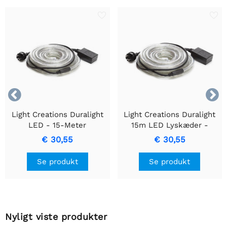


Light Creations Duralight
Light Creations Duralight
LED - 15-Meter
15m LED Lyskæder -
Multifarvet
Livlige Animerede Hvide,
€ 30,55
€ 30,55
Belysningsløsning
Holdbare & Nemme at
Installere
Se produkt
Se produkt
Nyligt viste produkter