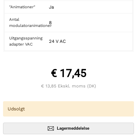
Ja
"Animationer"
Antal
8
modulatoranimationer
Uitgangsspanning
24 V AC
adapter VAC
€ 17,45
€ 13,85
Ekskl. moms (DK)
Udsolgt
Lagermeddelelse