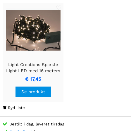
Light Creations Sparkle
Light LED med 16 meters
rækkevidde og 240
€ 17,45
Arizona Hvide Lys
Se produkt
Ryd liste

Bestilt i dag, leveret tirsdag