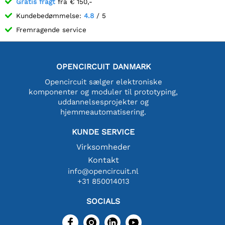
Gratis fragt
fra € 150,-
Kundebedømmelse:
4.8
/ 5
Fremragende service
OPENCIRCUIT DANMARK
Opencircuit sælger elektroniske
komponenter og moduler til prototyping,
uddannelsesprojekter og
hjemmeautomatisering.
KUNDE SERVICE
Virksomheder
Kontakt
info@opencircuit.nl
+31 850014013
SOCIALS