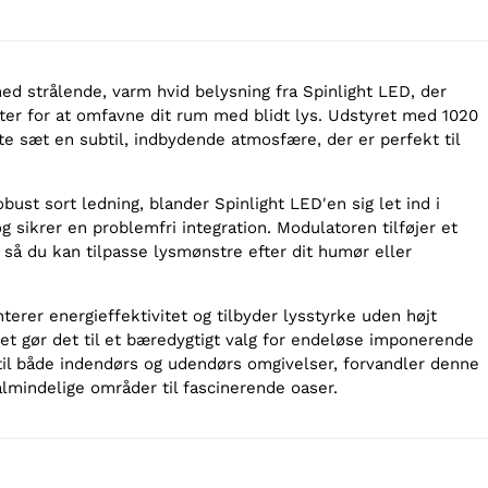
ed strålende, varm hvid belysning fra Spinlight LED, der
ter for at omfavne dit rum med blidt lys. Udstyret med 1020
te sæt en subtil, indbydende atmosfære, der er perfekt til
ust sort ledning, blander Spinlight LED'en sig let ind i
g sikrer en problemfri integration. Modulatoren tilføjer et
så du kan tilpasse lysmønstre efter dit humør eller
erer energieffektivitet og tilbyder lysstyrke uden højt
ket gør det til et bæredygtigt valg for endeløse imponerende
til både indendørs og udendørs omgivelser, forvandler denne
almindelige områder til fascinerende oaser.