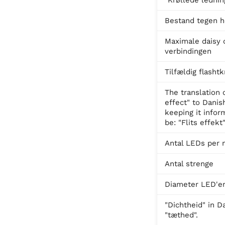
Bestand tegen h
Maximale daisy 
verbindingen
Tilfældig flashtk
The translation o
effect" to Danis
keeping it infor
be: "Flits effekt"
Antal LEDs per 
Antal strenge
Diameter LED'e
"Dichtheid" in D
"tæthed".