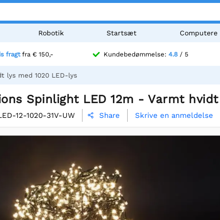
Robotik
Startsæt
Computere
is fragt
fra € 150,-
Kundebedømmelse:
4.8
/ 5
dt lys med 1020 LED-lys
ions Spinlight LED 12m - Varmt hvid
LED-12-1020-31V-UW
Skrive en anmeldelse
Share
