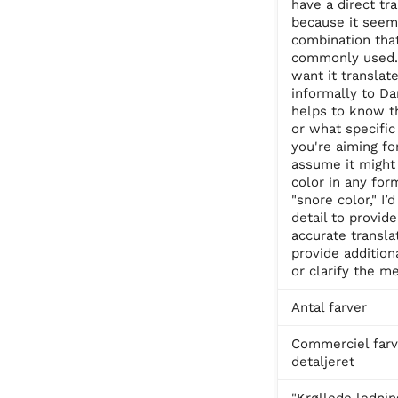
have a direct tr
because it seem
combination that
commonly used. 
want it translat
informally to Dan
helps to know t
or what specifi
you're aiming for
assume it might 
color in any for
"snore color," I
detail to provide
accurate transla
provide addition
or clarify the m
Antal farver
Commerciel farv
detaljeret
"Krøllede lednin