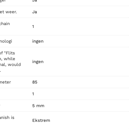
et weer.
Ja
chain
1
nologi
ingen
f "Flits
h, while
ingen
mal, would
.
meter
85
1
r
5 mm
anish is
Ekstrem