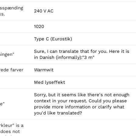
gsspænding
240 V AC
s.
1020
Type C (Eurostik)
Sure, I can translate that for you. Here it is
ingen"
in Danish (informally):"3 m"
rede farver
Warmwit
Med lyseffekt
Sorry, but it seems like there's not enough
context in your request. Could you please
e"
provide more information or clarify what
you'd like translated?
kleur" is a
 does not