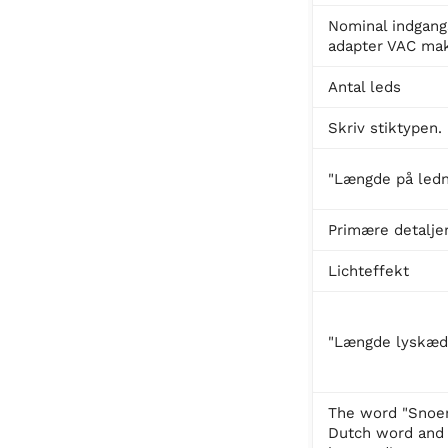
Nominal indgan
adapter VAC mak
Antal leds
Skriv stiktypen.
"Længde på ledn
Primære detalje
Lichteffekt
"Længde lyskæd
The word "Snoer
Dutch word and