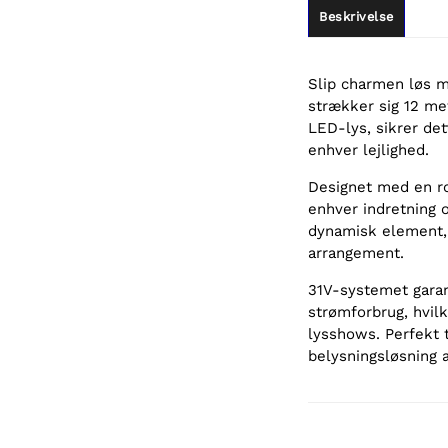
Beskrivelse
Slip charmen løs m
strækker sig 12 me
LED-lys, sikrer det
enhver lejlighed.
Designet med en rob
enhver indretning o
dynamisk element, 
arrangement.
31V-systemet garant
strømforbrug, hvil
lysshows. Perfekt 
belysningsløsning 