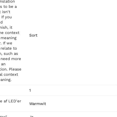
anslation
s to be a
 isn't
If you
ed
ish, it
he context
Sort
c meaning
. If we
relate to
m, such as
’d need more
 an
tion. Please
al context
eaning.
1
e af LED'er
Warmwit
ger"
Ja