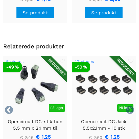
Se produkt
Se produkt
Relaterede produkter
REDUCERET
REDUCERET
5 pieces
10 pieces
-49 %
-50 %


På lager
På lager
Opencircuit DC-stik hun
Opencircuit DC Jack
5,5 mm x 2,1 mm til
5,5x2,1mm - 10 stk
klemrække - 5 stk
€ 1,25
€ 1,25
€ 2,45
€ 2,50