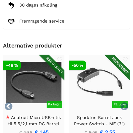
30 dages afkøling
Fremragende service
Alternative produkter
REDUCERET
REDUCERET
-49 %
-50 %


På lager
På lager
Adafruit MicroUSB-stik
Sparkfun Barrel Jack
til 5,5/2,1 mm DC Barrel
Power Switch - MF (3")
Jack-adapter
€ 1,45
€ 2,55
€ 2,85
€ 5,05