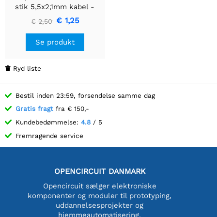
stik 5,5x2,1mm kabel -
100cm
€ 1,25
€ 2,50
Se produkt
Ryd liste

Bestil inden 23:59, forsendelse samme dag
Gratis fragt
fra € 150,-
Kundebedømmelse:
4.8
/ 5
Fremragende service
OPENCIRCUIT DANMARK
Opencircuit sælger elektroniske
komponenter og moduler til prototyping,
uddannelsesprojekter og
hjemmeautomatisering.