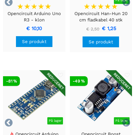


På lager
Opencircuit Arduino Uno
Opencircuit Han-Hun 20
R3 - klon
cm fladkabel 40 stk
€ 10,10
€ 1,25
€ 2,50
Se produkt
Se produkt
REDUCERET
REDUCERET
-81 %
-49 %


På lager
På lager
Opencircuit Arduino
Opencircuit Boost