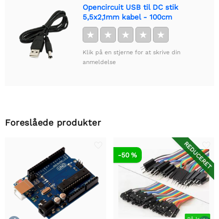
Opencircuit USB til DC stik
5,5x2,1mm kabel - 100cm
★
★
★
★
★
Klik på en stjerne for at skrive din
anmeldelse
Foreslåede produkter
REDUCERET
-50 %