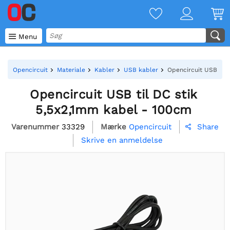

Menu
Opencircuit
Materiale
Kabler
USB kabler
Opencircuit USB til 
Opencircuit USB til DC stik
5,5x2,1mm kabel - 100cm
Varenummer
33329
Mærke
Opencircuit
Share

Skrive en anmeldelse