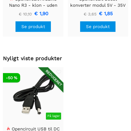
Nano R3 - klon - uden
konverter modul 5V - 35V
headere
XL6009
€ 1,90
€ 1,85
€ 10,10
€ 3,65
Se produkt
Se produkt
Nyligt viste produkter
REDUCERET
-50 %
På lager
Opencircuit USB til DC