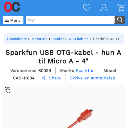

Menu
Opencircuit
Materiale
Kabler
USB kabler
Sparkfun USB OTG-ka
Sparkfun USB OTG-kabel - hun A
til Micro A - 4"
Varenummer
60039
Mærke
Sparkfun
Model
CAB-11604
Skrive en anmeldelse
Share
