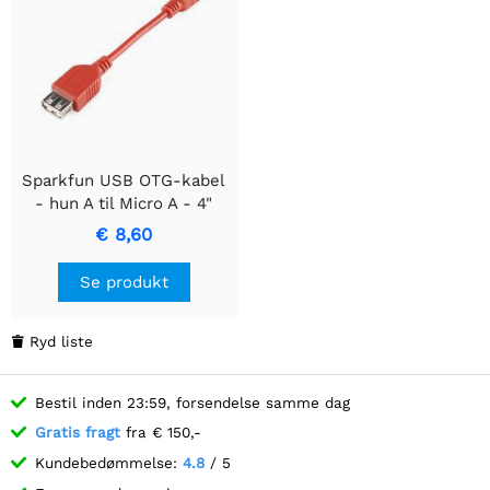
Sparkfun USB OTG-kabel
- hun A til Micro A - 4"
€ 8,60
Se produkt
Ryd liste

Bestil inden 23:59, forsendelse samme dag
Gratis fragt
fra € 150,-
Kundebedømmelse:
4.8
/ 5