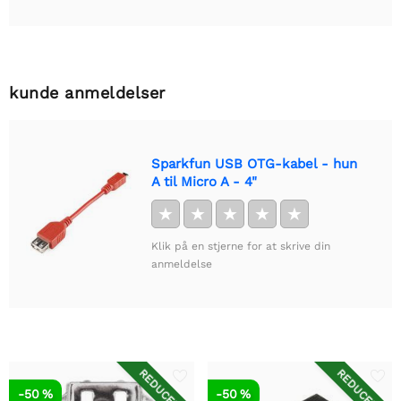
kunde anmeldelser
Sparkfun USB OTG-kabel - hun
A til Micro A - 4"
★
★
★
★
★
Klik på en stjerne for at skrive din
anmeldelse
REDUCERET
REDUCERET
-50 %
-50 %