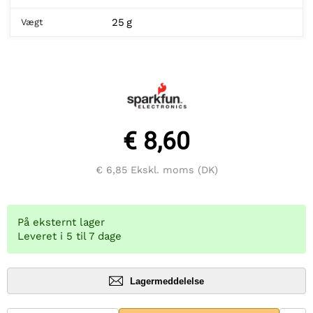
25 g
Vægt
€ 8,60
€ 6,85
Ekskl. moms (DK)
På eksternt lager
Leveret i 5 til 7 dage
Lagermeddelelse