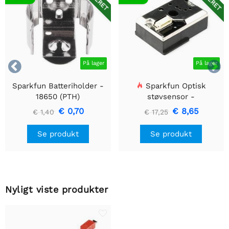


På lager
På lager
Sparkfun Batteriholder -
Sparkfun Optisk
18650 (PTH)
støvsensor -
GP2Y1010AU0F
€ 0,70
€ 8,65
€ 1,40
€ 17,25
Se produkt
Se produkt
Nyligt viste produkter