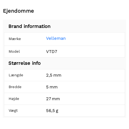
Ejendomme
Brand information
Velleman
Mærke
VTD7
Model
Størrelse info
2,5 mm
Længde
5 mm
Bredde
27 mm
Højde
56,5 g
Vægt