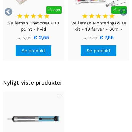


På lager
På lager
Velleman Brødbræt 830
Velleman Monteringswire
point - hvid
kit - 10 farver - 60m -
multicore
€ 2,55
€ 7,55
€ 5,05
€ 15,10
Se produkt
Se produkt
Nyligt viste produkter