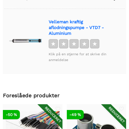
Velleman kraftig
aflodningspumpe - VTD7 -
Aluminium
★
★
★
★
★
Klik på en stjerne for at skrive din
anmeldelse
Foreslåede produkter
REDUCERET
REDUCERET
-50 %
-49 %