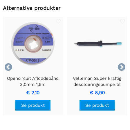
Alternative produkter


Opencircuit Afloddebånd
Velleman Super kraftig
3,0mm 1,5m
desolderingspumpe til
effektiv aflodning
€ 2,10
€ 8,90
Se produkt
Se produkt