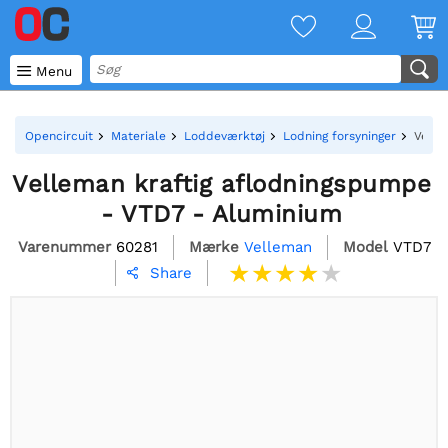

Menu
Opencircuit
Materiale
Loddeværktøj
Lodning forsyninger
Velle
Velleman kraftig aflodningspumpe
- VTD7 - Aluminium
Varenummer
60281
Mærke
Velleman
Model
VTD7
Share
