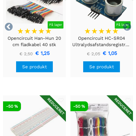


På lager
På lager
Opencircuit Han-Hun 20
Opencircuit HC-SR04
cm fladkabel 40 stk
Ultralydsafstandsregistreringsmodul
€ 1,25
€ 1,05
€ 2,50
€ 2,05
Se produkt
Se produkt
REDUCERET
REDUCERET
-50 %
-50 %