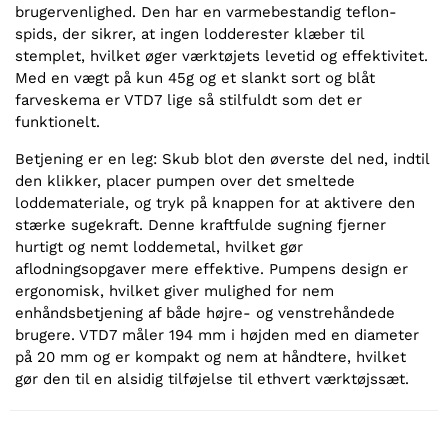
brugervenlighed. Den har en varmebestandig teflon-
spids, der sikrer, at ingen lodderester klæber til
stemplet, hvilket øger værktøjets levetid og effektivitet.
Med en vægt på kun 45g og et slankt sort og blåt
farveskema er VTD7 lige så stilfuldt som det er
funktionelt.
Betjening er en leg: Skub blot den øverste del ned, indtil
den klikker, placer pumpen over det smeltede
loddemateriale, og tryk på knappen for at aktivere den
stærke sugekraft. Denne kraftfulde sugning fjerner
hurtigt og nemt loddemetal, hvilket gør
aflodningsopgaver mere effektive. Pumpens design er
ergonomisk, hvilket giver mulighed for nem
enhåndsbetjening af både højre- og venstrehåndede
brugere. VTD7 måler 194 mm i højden med en diameter
på 20 mm og er kompakt og nem at håndtere, hvilket
gør den til en alsidig tilføjelse til ethvert værktøjssæt.