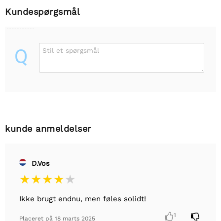
Kundespørgsmål
Q
Stil et spørgsmål
kunde anmeldelser
D.Vos
Ikke brugt endnu, men føles solidt!

1

Placeret på
18 marts 2025