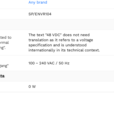
Any brand
SP/ENVR104
The text "48 VDC" does not need
ated to
translation as it refers to a voltage
ormal
specification and is understood
ng".
internationally in its technical context.
100 ~ 240 VAC / 50 Hz
gang"
ta
0 W