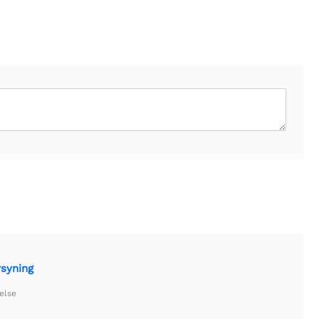
rsyning
else