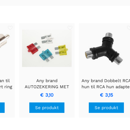
n til
Any brand
Any brand Dobbelt RC
t ring
AUTOZEKERING MET
hun til RCA hun adapte
l i høj
CONTROLELAMPJE -
€ 3,10
€ 3,15
15A Blå Sikring
Se produkt
Se produkt