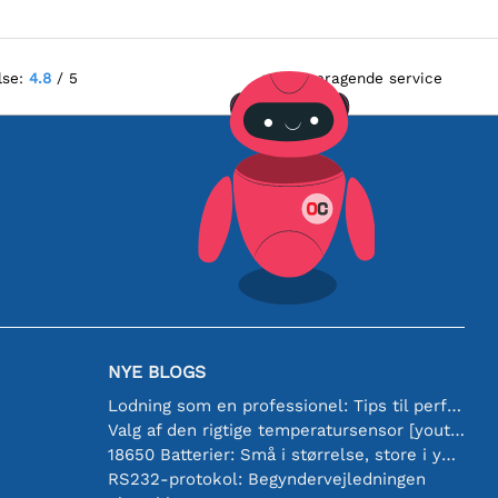
lse:
4.8
/ 5
Fremragende service
NYE BLOGS
Lodning som en professionel: Tips til perfekte elektroniske forbindelser
Valg af den rigtige temperatursensor [youtube]
18650 Batterier: Små i størrelse, store i ydeevne
RS232-protokol: Begyndervejledningen