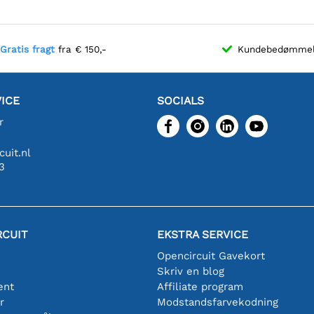
Gratis fragt
fra € 150,-
Kundebedømme
ICE
SOCIALS
r
uit.nl
3
RCUIT
EKSTRA SERVICE
Opencircuit Gavekort
Skriv en blog
ent
Affiliate program
r
Modstandsfarvekodning