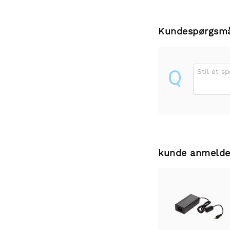
Kundespørgsm
Q
Stil et s
kunde anmelde