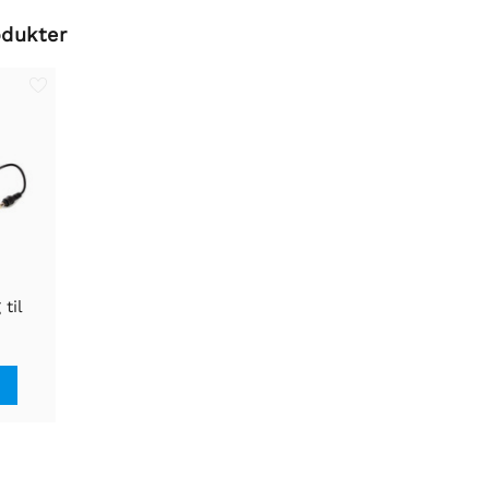
odukter
til
 65W
ng