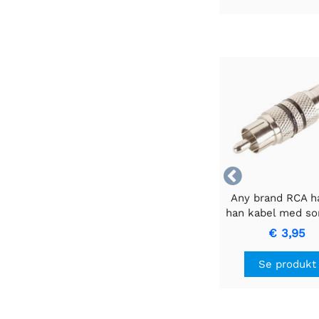

Any brand RCA ha
han kabel med sor
til signaloverførse
€ 3,95
kvalitet.
Se produkt