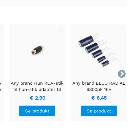

A
Any brand Hun RCA-stik
Any brand ELCO RADIAL
r
til hun-stik adapter til
6800µF 16V
lydforbindelser
kondensator til
€ 2,90
€ 6,45
energilagring
Se produkt
Se produkt