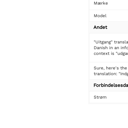
Mærke
Model
Andet
"Uitgang" transl
Danish in an inf
context is "udga
Sure, here's the
translation: "Ind
Forbindelsesda
Strøm