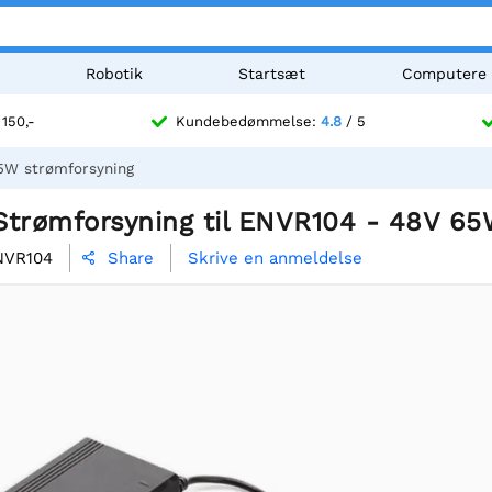
Robotik
Startsæt
Computere
 150,-
Kundebedømmelse:
4.8
/ 5
65W strømforsyning
Strømforsyning til ENVR104 - 48V 65
NVR104
Skrive en anmeldelse
Share
