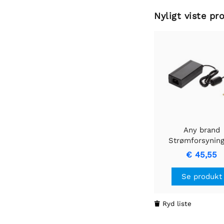
Nyligt viste pr
Any brand
Strømforsyning 
ENVR104 - 48V
€ 45,55
strømforsyni
Se produkt
Ryd liste
