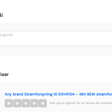
ål
pørgsmål
lser
Any brand Strømforsyning til ENVR104 - 48V 65W strømfo
★
★
★
★
★
Klik på en stjerne for at skrive din anmeld