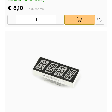
€ 8,10
Inkl. moms