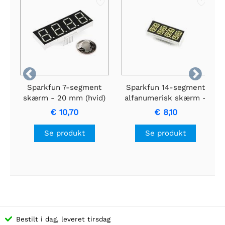


Sparkfun 7-segment
Sparkfun 14-segment
skærm - 20 mm (hvid)
alfanumerisk skærm -
hvid
€ 10,70
€ 8,10
Se produkt
Se produkt
Bestilt i dag, leveret tirsdag