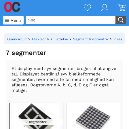

Menu
Opencircuit
Elektronik
Lettelse
Segment & dotmatrix
7 segmen
7 segmenter
Et display med syv segmenter bruges til at angive
tal. Displayet består af syv bjælkeformede
segmenter, hvormed alle tal med rimelighed kan
aflæses. Bogstaverne A, b, C, d, E og F er også
mulige.
7 segmenter