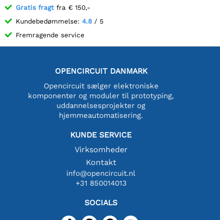
Gratis fragt
fra € 150,-
Kundebedømmelse:
4.8
/ 5
Fremragende service
OPENCIRCUIT DANMARK
Opencircuit sælger elektroniske
komponenter og moduler til prototyping,
uddannelsesprojekter og
hjemmeautomatisering.
KUNDE SERVICE
Virksomheder
Kontakt
info@opencircuit.nl
+31 850014013
SOCIALS