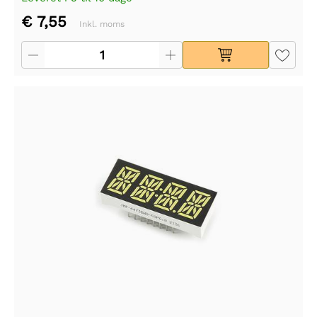
€ 7,55
Inkl. moms