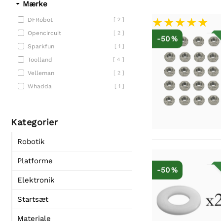
Mærke
DFRobot
[ 2 ]
Opencircuit
[ 2 ]
-50 %
Sparkfun
[ 1 ]
Toolland
[ 4 ]
Velleman
[ 2 ]
Whadda
[ 1 ]
Kategorier
Robotik
Platforme
-50 %
Elektronik
Startsæt
Materiale