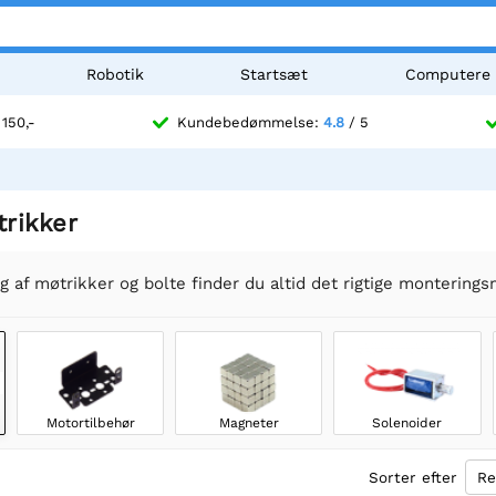
Robotik
Startsæt
Computere
 150,-
Kundebedømmelse:
4.8
/ 5
rikker
 af møtrikker og bolte finder du altid det rigtige monterings
Motortilbehør
Magneter
Solenoider
Sorter efter