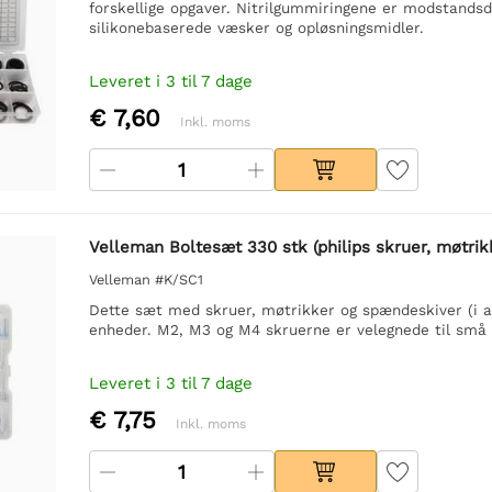
forskellige opgaver. Nitrilgummiringene er modstandsd
silikonebaserede væsker og opløsningsmidler.
Leveret i 3 til 7 dage
€ 7,60
Inkl. moms
Velleman Boltesæt 330 stk (philips skruer, møtri
Velleman #K/SC1
Dette sæt med skruer, møtrikker og spændeskiver (i al
enheder. M2, M3 og M4 skruerne er velegnede til små 
Leveret i 3 til 7 dage
€ 7,75
Inkl. moms