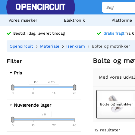
Vores mærker
Elektronik
Platforme
Bestilt i dag, leveret tirsdag
Gratis fragt
fra €
Opencircuit
Materiale
Isenkram
Bolte og møtrikker
Bolte og møt
Filter
Pris
Med vores udvalg
€ 0
€ 20
0
6
14
20
Bolte og møtrikker
Nuværende lager
≥ 0
0
13
27
40
12
resultater