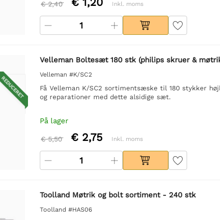
€ 1,20
€ 2,40
Inkl. moms
Velleman Boltesæt 180 stk (philips skruer & møtri
Velleman #K/SC2
REDUCERET
Få Velleman K/SC2 sortimentsæske til 180 stykker højk
og reparationer med dette alsidige sæt.
På lager
€ 2,75
€ 5,50
Inkl. moms
Toolland Møtrik og bolt sortiment - 240 stk
Toolland #HAS06