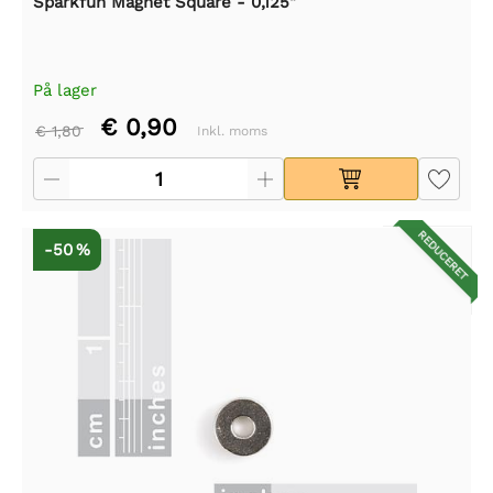
Sparkfun Magnet Square - 0,125"
På lager
€ 0,90
€ 1,80
Inkl. moms
REDUCERET
-50 %