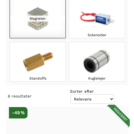
Magneter
Solenoider
Standoffs
Kuglelejer
Sorter efter
6
resultater
REDUCERET
-49 %