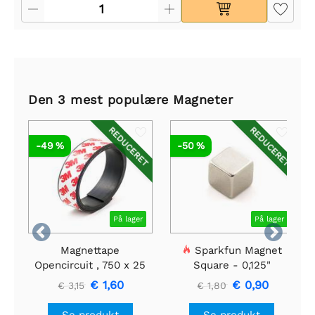
Den 3 mest populære Magneter
REDUCERET
REDUCERET
-49 %
-50 %
På lager
På lager


Magnettape
Sparkfun Magnet
Opencircuit , 750 x 25
Square - 0,125"
x 2 mm
€ 1,60
€ 0,90
€ 3,15
€ 1,80