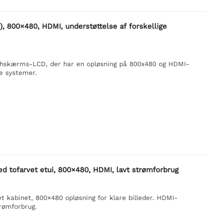
 800×480, HDMI, understøttelse af forskellige
chskærms-LCD, der har en opløsning på 800x480 og HDMI-
ge systemer.
tofarvet etui, 800×480, HDMI, lavt strømforbrug
 kabinet, 800×480 opløsning for klare billeder. HDMI-
trømforbrug.