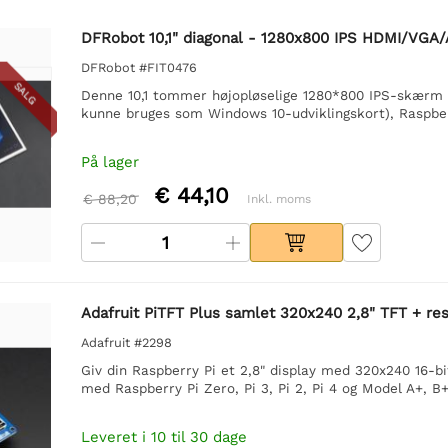
DFRobot 10,1" diagonal - 1280x800 IPS HDMI/VG
DFRobot #FIT0476
SALG
Denne 10,1 tommer højopløselige 1280*800 IPS-skærm 
kunne bruges som Windows 10-udviklingskort), Raspber
På lager
€ 44,10
€ 88,20
Inkl. moms
Adafruit PiTFT Plus samlet 320x240 2,8" TFT + re
Adafruit #2298
Giv din Raspberry Pi et 2,8" display med 320x240 16-bi
med Raspberry Pi Zero, Pi 3, Pi 2, Pi 4 og Model A+, B+ 
Leveret i 10 til 30 dage