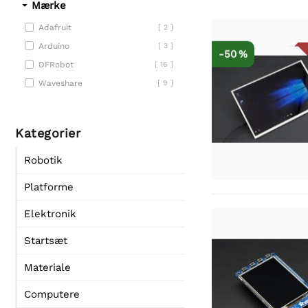
Mærke
Adafruit
[ 2 ]
Arduino
[ 3 ]
-50 %
DFRobot
[ 16 ]
Waveshare
[ 9 ]
Kategorier
Robotik
Platforme
Elektronik
Startsæt
Materiale
Computere