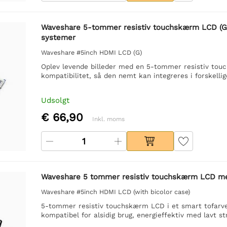
Waveshare 5-tommer resistiv touchskærm LCD (G),
systemer
Waveshare #5inch HDMI LCD (G)
Oplev levende billeder med en 5-tommer resistiv tou
kompatibilitet, så den nemt kan integreres i forskelli
Udsolgt
€ 66,90
Inkl. moms
Waveshare 5 tommer resistiv touchskærm LCD med 
Waveshare #5inch HDMI LCD (with bicolor case)
5-tommer resistiv touchskærm LCD i et smart tofarvet
kompatibel for alsidig brug, energieffektiv med lavt s