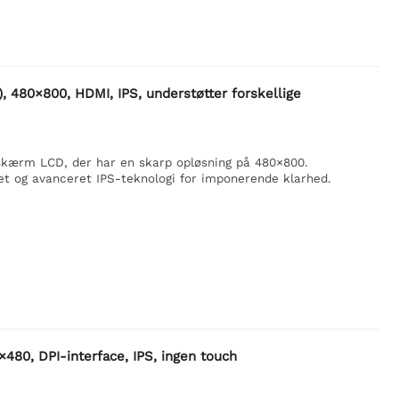
 480×800, HDMI, IPS, understøtter forskellige
hskærm LCD, der har en skarp opløsning på 480×800.
et og avanceret IPS-teknologi for imponerende klarhed.
80, DPI-interface, IPS, ingen touch