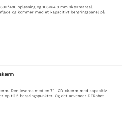
 800*480 opløsning og 108×64,8 mm skærmareal.
flade og kommer med et kapacitivt berøringspanel på
sskærm
kærm. Den leveres med en 7" LCD-skærm med kapacitiv
ter op til 5 berøringspunkter. Og det anvender DFRobot