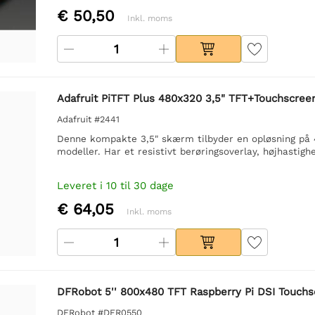
€ 50,50
Inkl. moms
Adafruit PiTFT Plus 480x320 3,5" TFT+Touchscreen 
Adafruit #2441
Denne kompakte 3,5" skærm tilbyder en opløsning på 4
modeller. Har et resistivt berøringsoverlay, højhastig
Leveret i 10 til 30 dage
€ 64,05
Inkl. moms
DFRobot 5'' 800x480 TFT Raspberry Pi DSI Touchs
DFRobot #DFR0550