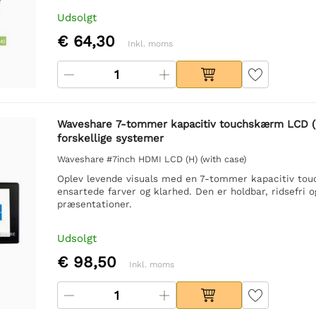
Udsolgt
€ 64,30
Inkl. moms
Waveshare 7-tommer kapacitiv touchskærm LCD (H)
forskellige systemer
Waveshare #7inch HDMI LCD (H) (with case)
Oplev levende visuals med en 7-tommer kapacitiv to
ensartede farver og klarhed. Den er holdbar, ridsefri 
præsentationer.
Udsolgt
€ 98,50
Inkl. moms