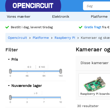
Vores mærker
Elektronik
Platforme
Bestilt i dag, leveret tirsdag
Gratis fragt
fra €
Opencircuit
Platforme
Raspberry PI
Kameraer og skær
Kameraer og
Filter
Pris
Disse kameraer 
€ 0
€ 140
0
46
94
140
Nuværende lager
≥ 0
Raspberry Pi boards
0
3
7
10
30
resultater