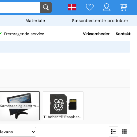
Materiale
Sæsonbestemte produkter
Virksomheder
Kontakt
Fremragende service
Kameraer og skærme til Raspberry
Tilbehør til Raspberry Pi

