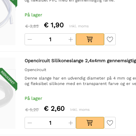
På lager
€ 1,90
€ 3,85
Inkl. moms
Opencircuit Silikoneslange 2,4x4mm gennemsigtig
Opencircuit
REDUCERET
Denne slange har en udvendig diameter på 4 mm og en
og fleksibel silikone med en transparent farve og er ve
På lager
€ 2,60
€ 5,20
Inkl. moms