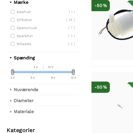
Mærke
-50 %
Adafruit
[ 1 ]
DFRobot
[ 28 ]
Opencircuit
[ 7 ]
Sparkfun
[ 3 ]
Whadda
[ 2 ]
Spænding
2 V
12 V
2 V
5 V
9 V
12 V
-50 %
Nuværende
Diameter
Materiale
Kategorier