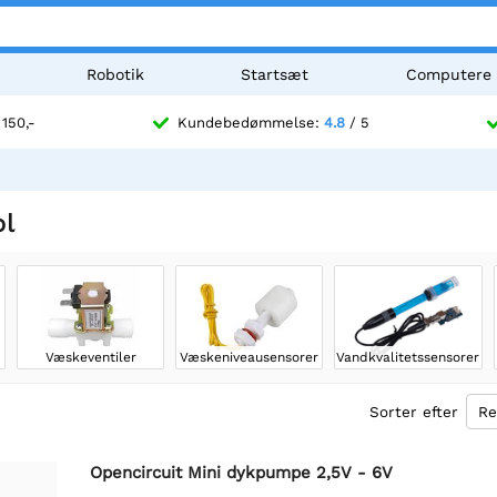
Robotik
Startsæt
Computere
 150,-
Kundebedømmelse:
4.8
/ 5
ol
Væskeventiler
Væskeniveausensorer
Vandkvalitetssensorer
Sorter efter
Opencircuit Mini dykpumpe 2,5V - 6V