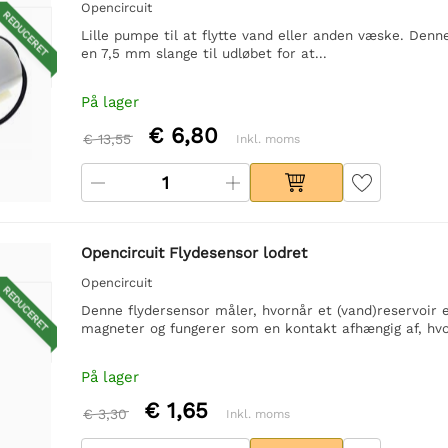
Opencircuit
REDUCERET
Lille pumpe til at flytte vand eller anden væske. Den
en 7,5 mm slange til udløbet for at...
På lager
€ 6,80
€ 13,55
Inkl. moms
Opencircuit Flydesensor lodret
Opencircuit
REDUCERET
Denne flydersensor måler, hvornår et (vand)reservoir e
magneter og fungerer som en kontakt afhængig af, hvor
På lager
€ 1,65
€ 3,30
Inkl. moms