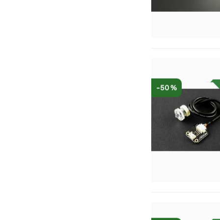
-50 %