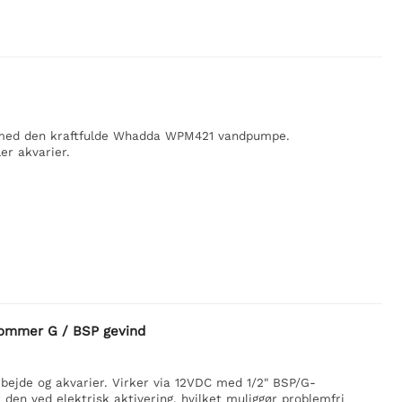
m med den kraftfulde Whadda WPM421 vandpumpe.
er akvarier.
tommer G / BSP gevind
rbejde og akvarier. Virker via 12VDC med 1/2" BSP/G-
en ved elektrisk aktivering, hvilket muliggør problemfri