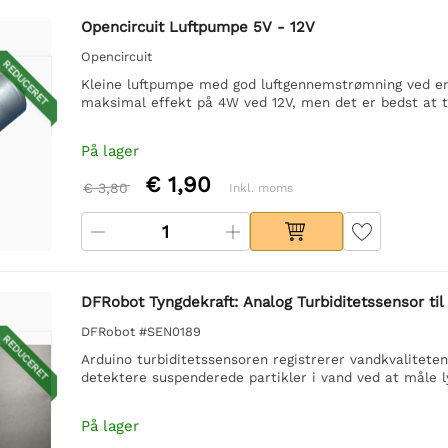
Opencircuit Luftpumpe 5V - 12V
Opencircuit
REDUCERET
Kleine luftpumpe med god luftgennemstrømning ved en 
maksimal effekt på 4W ved 12V, men det er bedst at til
På lager
€ 1,90
€ 3,80
Inkl. moms
DFRobot Tyngdekraft: Analog Turbiditetssensor til
DFRobot #SEN0189
REDUCERET
Arduino turbiditetssensoren registrerer vandkvaliteten
detektere suspenderede partikler i vand ved at måle l
På lager