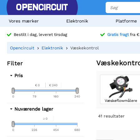
Vores mærker
Elektronik
Platforme
Bestilt i dag, leveret tirsdag
Gratis fragt
fra €
Opencircuit
Elektronik
Væskekontrol
Væskekontr
Filter
Pris
€ 0
€ 240
0
79
160
240
Væskeflowmålere
Nuværende lager
41
resultater
≥ 0
0
226
454
680