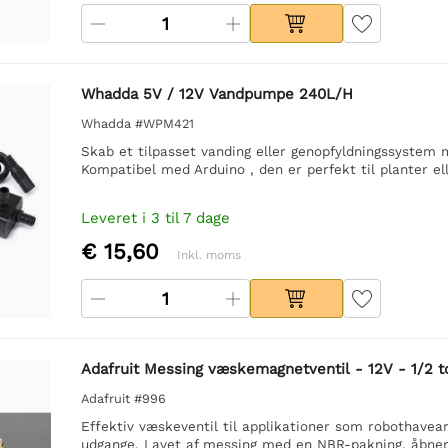
Whadda 5V / 12V Vandpumpe 240L/H
Whadda #WPM421
Skab et tilpasset vanding eller genopfyldningssyste
Kompatibel med Arduino , den er perfekt til planter ell
Leveret i 3 til 7 dage
€ 15,60
Inkl. moms
Adafruit Messing væskemagnetventil - 12V - 1/2 
Adafruit #996
Effektiv væskeventil til applikationer som robothavea
udgange. Lavet af messing med en NBR-pakning, åbner d