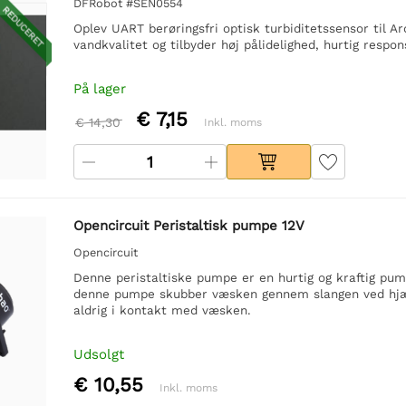
DFRobot #SEN0554
REDUCERET
Oplev UART berøringsfri optisk turbiditetssensor til Ar
vandkvalitet og tilbyder høj pålidelighed, hurtig respon
På lager
€ 7,15
€ 14,30
Inkl. moms
Opencircuit Peristaltisk pumpe 12V
Opencircuit
Denne peristaltiske pumpe er en hurtig og kraftig pu
denne pumpe skubber væsken gennem slangen ved hjæl
aldrig i kontakt med væsken.
Udsolgt
€ 10,55
Inkl. moms