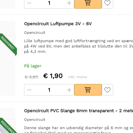
Opencircuit Luftpumpe 3V - 6V
Opencircuit
REDUCERET
Lille luftpumpe med god luftfortrængning ved en spæn
på 4W ved 6V, men det anbefales at tilslutte den til 3
på 4,3 mm.
På lager
€ 1,90
€ 3,80
Inkl. moms
Opencircuit PVC Slange 6mm transparent - 2 met
Opencircuit
REDUCERET
Denne slange har en udvendig diameter på 6 mm og en
og fleksibel PVC med en gennemsigtig farve.