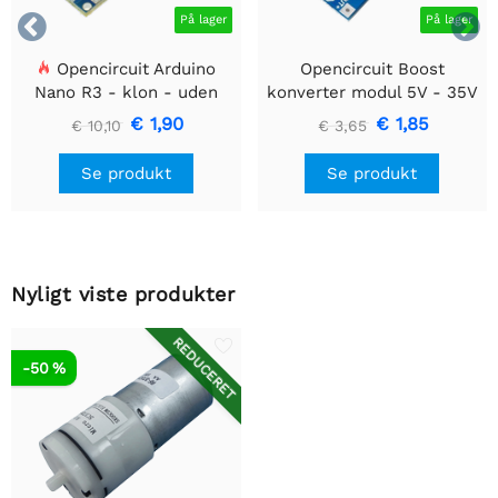


På lager
På lager
Opencircuit Arduino
Opencircuit Boost
Nano R3 - klon - uden
konverter modul 5V - 35V
headere
XL6009
€ 1,90
€ 1,85
€ 10,10
€ 3,65
Se produkt
Se produkt
Nyligt viste produkter
REDUCERET
-50 %