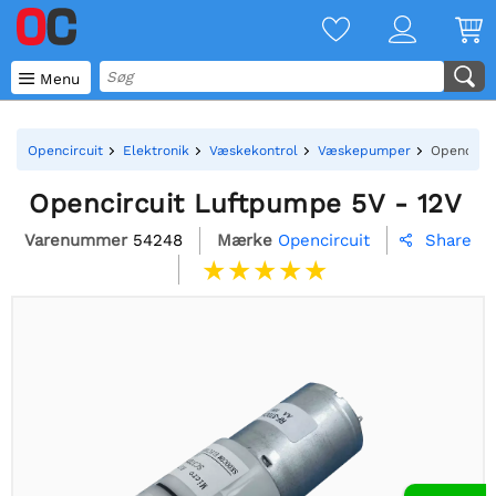

Menu
Opencircuit
Elektronik
Væskekontrol
Væskepumper
Opencircu
Opencircuit Luftpumpe 5V - 12V
Varenummer
54248
Mærke
Opencircuit
Share
