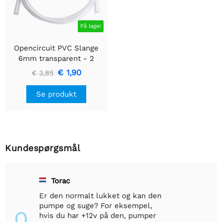
På lager
Opencircuit PVC Slange
6mm transparent - 2
meter - inklusiv klemme
€ 1,90
€ 3,85
Se produkt
Kundespørgsmål
Torac
Er den normalt lukket og kan den
pumpe og suge? For eksempel,
Q
hvis du har +12v på den, pumper