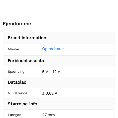
Ejendomme
Brand information
Opencircuit
Mærke
Forbindelsesdata
5 V - 12 V
Spænding
Datablad
≤ 0,62 A
Nuværende
Størrelse info
27 mm
Længde