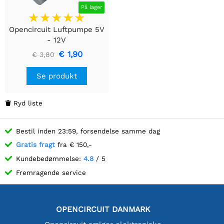
På lager
Opencircuit Luftpumpe 5V
- 12V
€ 1,90
€ 3,80
Se produkt
Ryd liste

Bestil inden 23:59, forsendelse samme dag
Gratis fragt
fra € 150,-
Kundebedømmelse:
4.8
/ 5
Fremragende service
OPENCIRCUIT DANMARK