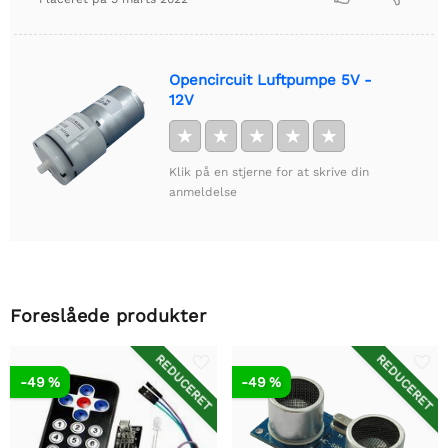
Opencircuit Luftpumpe 5V -
12V
★
★
★
★
★
Klik på en stjerne for at skrive din
anmeldelse
Foreslåede produkter
REDUCERET
REDUCERET
-49 %
-49 %