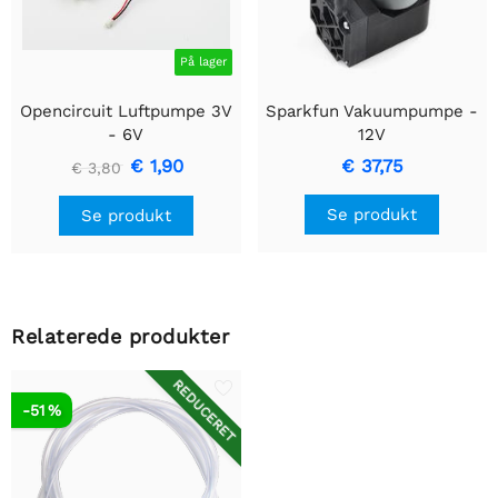
På lager
Opencircuit Luftpumpe 3V
Sparkfun Vakuumpumpe -
- 6V
12V
€ 1,90
€ 37,75
€ 3,80
Se produkt
Se produkt
Relaterede produkter
REDUCERET
-51 %