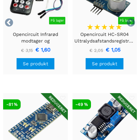


På lager
På lager
Opencircuit Infrarød
Opencircuit HC-SR04
modtager og
Ultralydsafstandsregistreringsmodul
fjernbetjeningssæt
€ 1,60
€ 1,05
€ 3,15
€ 2,05
Se produkt
Se produkt
REDUCERET
REDUCERET
-81 %
-49 %