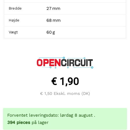
27 mm
Bredde
68 mm
Højde
60 g
Vægt
€ 1,90
€ 1,50
Ekskl. moms (DK)
Forventet leveringsdato: lørdag 8 august .
394
pieces
på lager