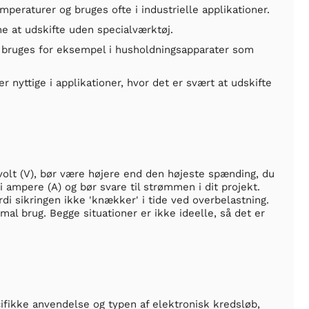
peraturer og bruges ofte i industrielle applikationer.
mme at udskifte uden specialværktøj.
og bruges for eksempel i husholdningsapparater som
r nyttige i applikationer, hvor det er svært at udskifte
volt (V), bør være højere end den højeste spænding, du
 ampere (A) og bør svare til strømmen i dit projekt.
rdi sikringen ikke 'knækker' i tide ved overbelastning.
rmal brug. Begge situationer er ikke ideelle, så det er
cifikke anvendelse og typen af elektronisk kredsløb,