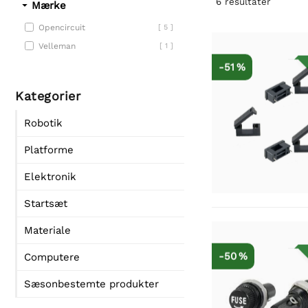
6
resultater
Mærke
Opencircuit
[ 5 ]
Velleman
[ 1 ]
-51 %
Kategorier
Robotik
Platforme
Elektronik
Startsæt
Materiale
-50 %
Computere
Sæsonbestemte produkter