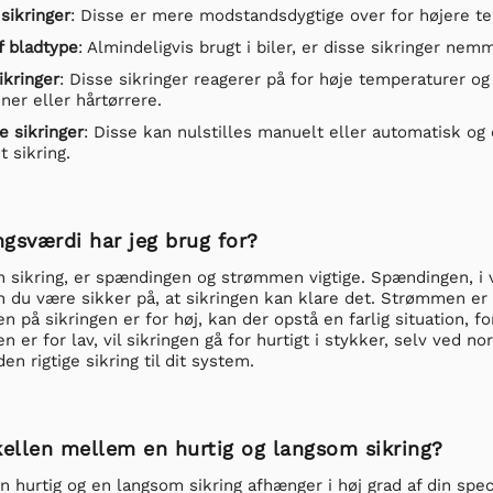
sikringer
: Disse er mere modstandsdygtige over for højere tem
f bladtype
: Almindeligvis brugt i biler, er disse sikringer ne
ikringer
: Disse sikringer reagerer på for høje temperaturer 
ner eller hårtørrere.
ge sikringer
: Disse kan nulstilles manuelt eller automatisk og e
 sikring.
ngsværdi har jeg brug for?
 sikring, er spændingen og strømmen vigtige. Spændingen, i 
n du være sikker på, at sikringen kan klare det. Strømmen er i
n på sikringen er for høj, kan der opstå en farlig situation, fo
 er for lav, vil sikringen gå for hurtigt i stykker, selv ved no
den rigtige sikring til dit system.
kellen mellem en hurtig og langsom sikring?
 hurtig og en langsom sikring afhænger i høj grad af din spe