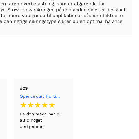
på en strømoverbelastning, som er afgørende for
. Slow-blow sikringer, på den anden side, er designet
for mere velegnede til applikationer såsom elektriske
e den rigtige sikringstype sikrer du en optimal balance
Jos
Opencircuit Hurtig sikringssæt 0,2A - 15A
På den måde har du
altid noget
derhjemme.