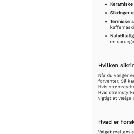
Keramiske 
Sikringer a
Termiske s
kaffemaski
Nulstilleli
en sprunget
Hvilken sikri
Når du vælger en
forventer. Så ka
Hvis strømstyrke
Hvis strømstyrken
vigtigt at vælge 
Hvad er fors
Valget mellem en