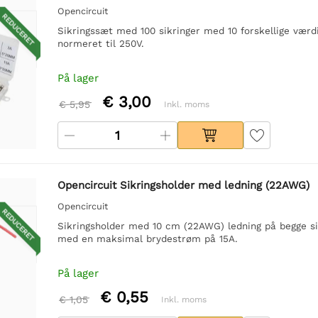
Opencircuit
REDUCERET
Sikringssæt med 100 sikringer med 10 forskellige værdi
normeret til 250V.
På lager
€ 3,00
€ 5,95
Inkl. moms
Opencircuit Sikringsholder med ledning (22AWG)
Opencircuit
REDUCERET
Sikringsholder med 10 cm (22AWG) ledning på begge sid
med en maksimal brydestrøm på 15A.
På lager
€ 0,55
€ 1,05
Inkl. moms