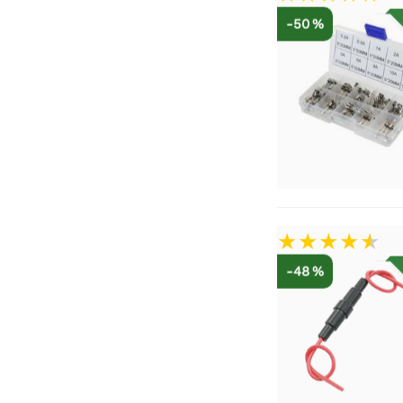
-50 %
-48 %