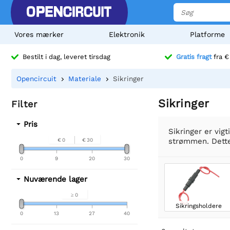
Vores mærker
Elektronik
Platforme
Bestilt i dag, leveret tirsdag
Gratis fragt
fra €
Opencircuit
Materiale
Sikringer
Sikringer
Filter
Pris
Sikringer er vigt
strømmen. Dette 
€ 0
€ 30
0
9
20
30
Nuværende lager
≥ 0
Sikringsholdere
0
13
27
40