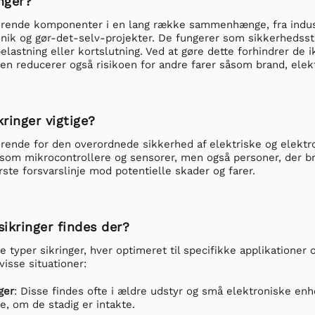
nger?
ørende komponenter i en lang række sammenhænge, fra industr
nik og gør-det-selv-projekter. De fungerer som sikkerhedsstop
belastning eller kortslutning. Ved at gøre dette forhindrer de
n reducerer også risikoen for andre farer såsom brand, elekt
kringer vigtige?
ørende for den overordnede sikkerhed af elektriske og elektr
m mikrocontrollere og sensorer, men også personer, der brug
rste forsvarslinje mod potentielle skader og farer.
sikringer findes der?
ge typer sikringer, hver optimeret til specifikke applikationer
visse situationer:
ger
: Disse findes ofte i ældre udstyr og små elektroniske enhed
se, om de stadig er intakte.