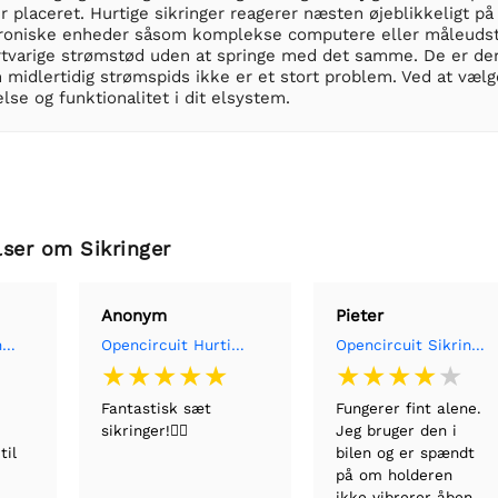
er placeret. Hurtige sikringer reagerer næsten øjeblikkeligt 
oniske enheder såsom komplekse computere eller måleudstyr
ortvarige strømstød uden at springe med det samme. De er der
 midlertidig strømspids ikke er et stort problem. Ved at vælg
se og funktionalitet i dit elsystem.
ser om Sikringer
Anonym
Pieter
Opencircuit Sikringsholder med ledning (22AWG)
Opencircuit Hurtig sikringssæt 0,2A - 15A
Opencircuit Sikringsholder med ledning (22AWG)
Fantastisk sæt
Fungerer fint alene.
sikringer!👍🏻
Jeg bruger den i
til
bilen og er spændt
på om holderen
ikke vibrerer åben.