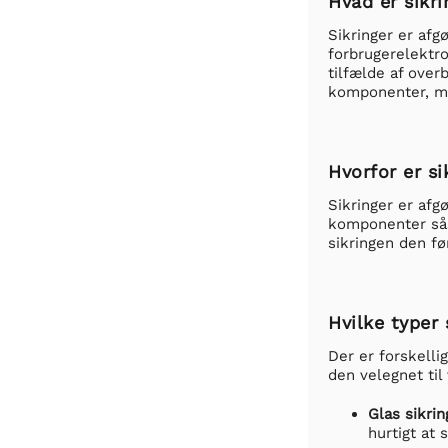
Hvad er sikri
Sikringer er afg
forbrugerelektro
tilfælde af over
komponenter, me
Hvorfor er si
Sikringer er afg
komponenter såso
sikringen den fø
Hvilke typer 
Der er forskelli
den velegnet til 
Glas sikrin
hurtigt at 