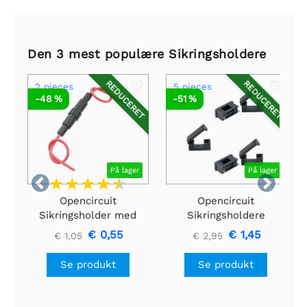
Den 3 mest populære Sikringsholdere
REDUCERET
REDUCERET
2 pieces
5 pieces
-48 %
-51 %
På lager
På lager


Opencircuit
Opencircuit
Sikringsholder med
Sikringsholdere
ledning (22AWG)
5x20mm PCB
€ 0,55
€ 1,45
€ 1,05
€ 2,95
montering - 5 stk
Se produkt
Se produkt