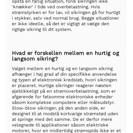
opstå en farlig situation, fordi sikringen ikke
'knækker' i tide ved overbelastning. Hvis
strømstyrken er for lav, vil sikringen gå for hurtigt
i stykker, selv ved normal brug. Begge situationer
er ikke ideelle, så det er vigtigt at vælge den
rigtige sikring til dit system.
Hvad er forskellen mellem en hurtig og
langsom sikring?
Valget mellem en hurtig og en langsom sikring
afhænger i høj grad af din specifikke anvendelse
og typen af elektronisk kredsløb, hvori sikringen
er placeret. Hurtige sikringer reagerer næsten
øjeblikkeligt på en strømoverbelastning, som er
afgørende for følsomme elektroniske enheder
såsom komplekse computere eller måleudstyr.
Slow-blow sikringer, på den anden side, er
designet til at modstå kortvarige strømstød uden
at springe med det samme. De er derfor mere
velegnede til applikationer såsom elektriske
motorer, hvor en midlertidig strømspids ikke er et