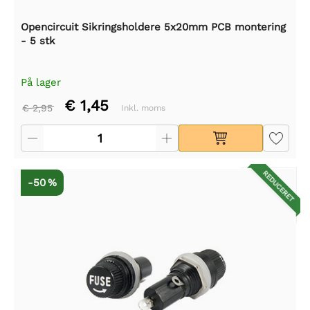
Opencircuit Sikringsholdere 5x20mm PCB montering
- 5 stk
På lager
€ 1,45
€ 2,95
Inkl. moms
REDUCERET
-50 %