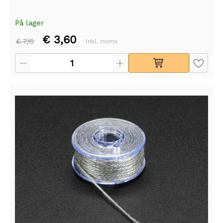
På lager
€ 3,60
€ 7,15
Inkl. moms