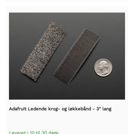
Adafruit Ledende krog- og løkkebånd - 3" lang
Leveret i 10 til 30 dage