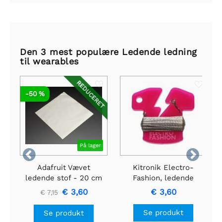
Den 3 mest populære Ledende ledning
til wearables
REDUCERET
-50 %
På lager


Adafruit Vævet
Kitronik Electro-
ledende stof - 20 cm
Fashion, ledende
kvadratisk
gevind, 6m
€ 3,60
€ 3,60
€ 7,15
Se produkt
Se produkt