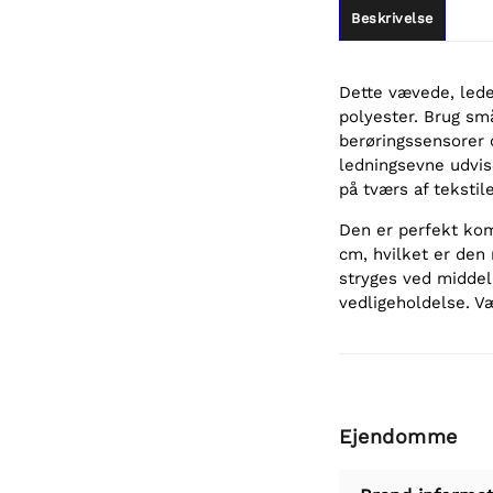
Beskrivelse
Dette vævede, leden
polyester. Brug små
berøringssensorer 
ledningsevne udvis
på tværs af tekstile
Den er perfekt ko
cm, hvilket er den
stryges ved middel
vedligeholdelse. V
Ejendomme