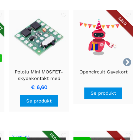
ET
SALG
r

Pololu Mini MOSFET-
Opencircuit Gavekort
skydekontakt med
omvendt
€ 6,60
spændingsbeskyttelse,
Se produkt
LV
Se produkt
3 pieces