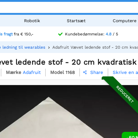
Robotik
Startsæt
Computere
is fragt
fra € 150,-
Kundebedømmelse:
4.8
/ 5
 ledning til wearables
Adafruit Vævet ledende stof - 20 cm kva
vet ledende stof - 20 cm kvadratisk
Mærke
Adafruit
Model
1168
Skrive en 
Share

REDUCERET
-50 