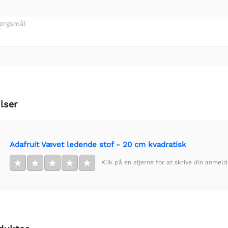
pørgsmål
lser
Adafruit Vævet ledende stof - 20 cm kvadratisk
★
★
★
★
★
Klik på en stjerne for at skrive din anmeld