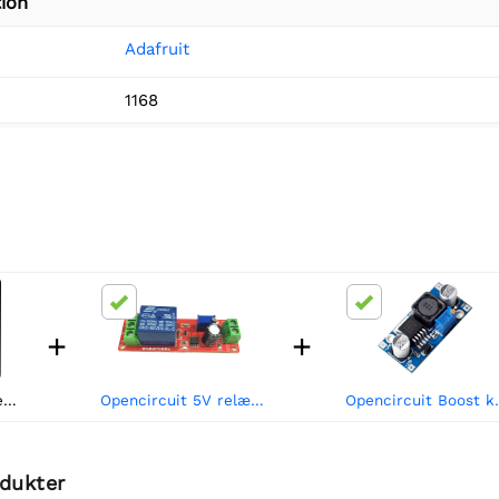
ion
Adafruit
1168
+
+
Adafruit Vævet ledende stof - 20 cm kvadratisk
Opencircuit 5V relæ med justerbar forsinkelse (0S - 10S)
Opencircuit Boos
odukter