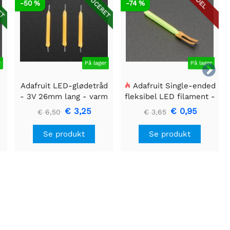
ET
REDUCERET
DEL
-50 %
-74 %
r
På lager
På lager

Adafruit LED-glødetråd
Adafruit Single-ended
- 3V 26mm lang - varm
fleksibel LED filament -
hvid 3-pak
3V 25 mm lang - Grøn
€ 3,25
€ 0,95
€ 6,50
€ 3,65
Se produkt
Se produkt