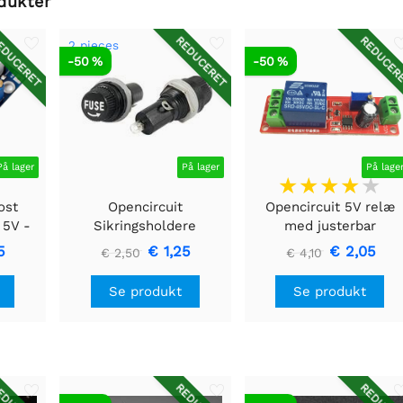
dukter
DUCERET
REDUCERET
REDUCER
2 pieces
-50 %
-50 %
På lager
På lager
På lage
ost
Opencircuit
Opencircuit 5V relæ
 5V -
Sikringsholdere
med justerbar
5x20mm
forsinkelse (0S - 10S)
5
€ 1,25
€ 2,05
€ 2,50
€ 4,10
Panelmontering - 2 stk
Se produkt
Se produkt