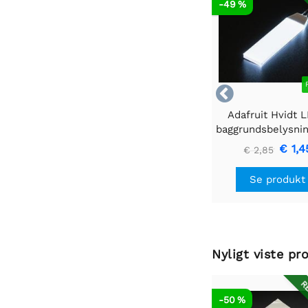
RE
-49 %

Adafruit Hvidt 
baggrundsbelysni
- Lille 12mm x
€ 1,4
€ 2,85
Se produkt
Nyligt viste pr
RE
-50 %