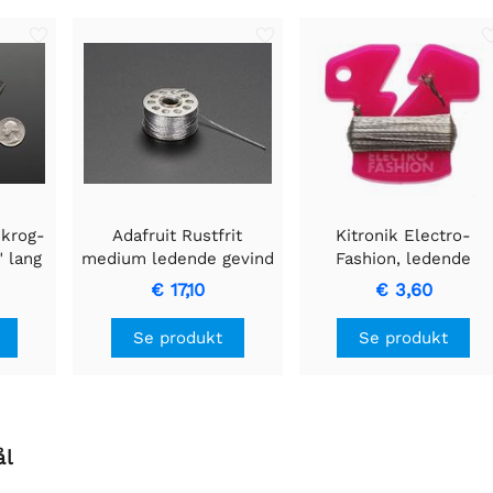
 krog-
Adafruit Rustfrit
Kitronik Electro-
" lang
medium ledende gevind
Fashion, ledende
- 3-lags - 18 meter/60
gevind, 6m
€ 17,10
€ 3,60
fod
Se produkt
Se produkt
ål