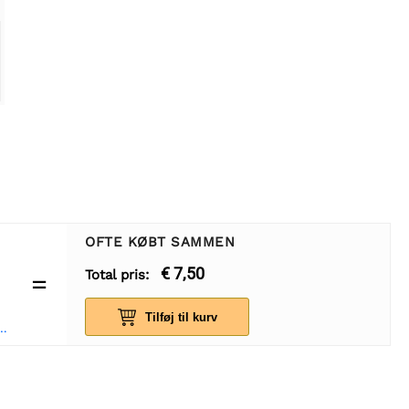
OFTE KØBT SAMMEN
€ 7,50
Total pris:
=
Tilføj til kurv
t konverter modul 5V - 35V XL6009