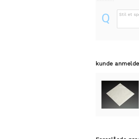
Q
Stil et s
kunde anmelde