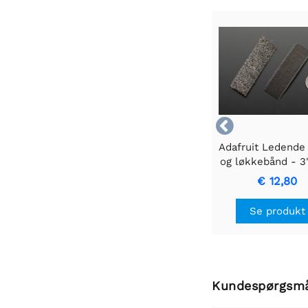

Adafruit Ledende
og løkkebånd - 3
€ 12,80
Se produkt
Kundespørgsm