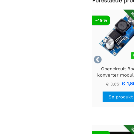
Foreslåede pro
RE
-49 %

Opencircuit Bo
konverter modul
35V XL6009
€ 1,8
€ 3,65
Se produkt