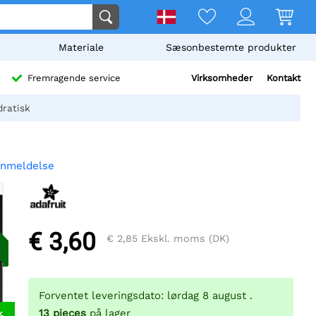
Materiale
Sæsonbestemte produkter
Virksomheder
Kontakt
Fremragende service
dratisk
anmeldelse
€ 3,60
€ 2,85
Ekskl. moms (DK)
Forventet leveringsdato: lørdag 8 august .
13
pieces
på lager
%