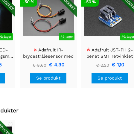
DUCERET
REDUCERET
REDUCER
-50 %
-50 %
På lager
På lager
På lage
LED-
Adafruit IR-
Adafruit JST-PH 2-
ngsmodul
brydestrålesensor med
benet SMT retvinklet
 40mm
premium ledningsstuds
breakout board
5
€ 4,30
€ 1,10
€ 8,60
€ 2,20
- 5 mm LED'er
Se produkt
Se produkt
odukter
DUCERET