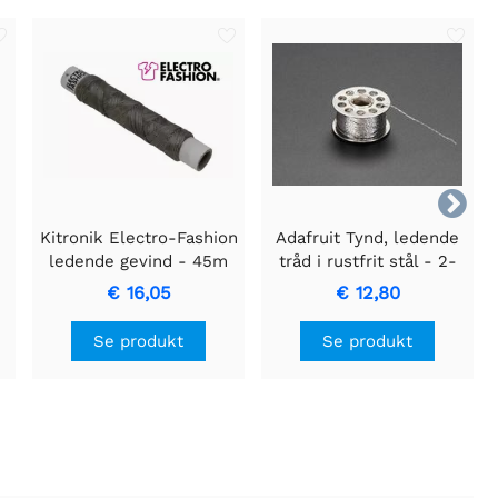

Kitronik Electro-Fashion
Adafruit Tynd, ledende
ledende gevind - 45m
tråd i rustfrit stål - 2-
lags - 23 meter/76 fod
€ 16,05
€ 12,80
Se produkt
Se produkt