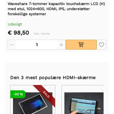
Waveshare 7-tommer kapacitiv touchskærm LCD (H)
med etui, 1024×600, HDMI, IPS, understøtter
forskellige systemer
Udsolgt
€ 98,50
Inkl. moms
Den 3 mest populære HDMI-skærme
SALG
-50 %