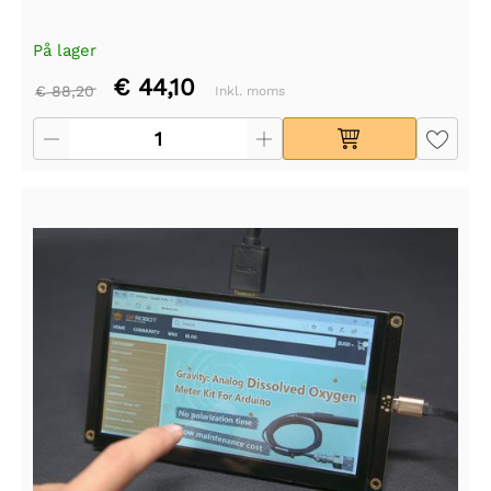
På lager
€ 44,10
€ 88,20
Inkl. moms