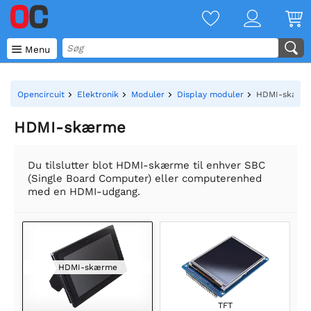

Menu
Opencircuit
Elektronik
Moduler
Display moduler
HDMI-skærm
HDMI-skærme
Du tilslutter blot HDMI-skærme til enhver SBC
(Single Board Computer) eller computerenhed
med en HDMI-udgang.
HDMI-skærme
TFT