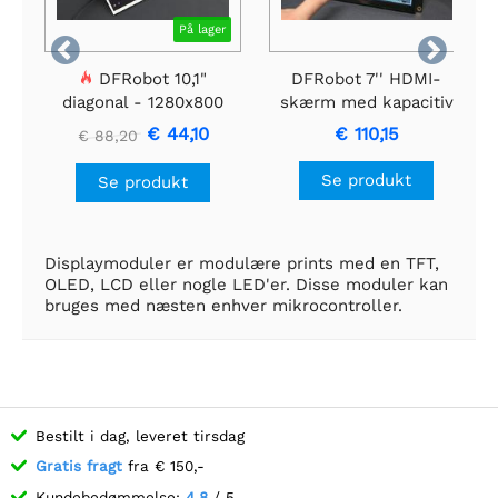
På lager


DFRobot 10,1"
DFRobot 7'' HDMI-
diagonal - 1280x800
skærm med kapacitiv
IPS HDMI/VGA/AV-
berøringsskærm
€ 44,10
€ 110,15
€ 88,20
skærm
Se produkt
Se produkt
Displaymoduler er modulære prints med en TFT,
OLED, LCD eller nogle LED'er. Disse moduler kan
bruges med næsten enhver mikrocontroller.
Bestilt i dag, leveret tirsdag
Gratis fragt
fra € 150,-
Kundebedømmelse:
4.8
/ 5