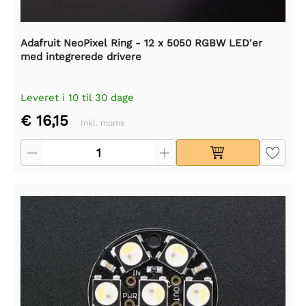
Adafruit NeoPixel Ring - 12 x 5050 RGBW LED'er
med integrerede drivere
Leveret i 10 til 30 dage
€ 16,15
Inkl. moms