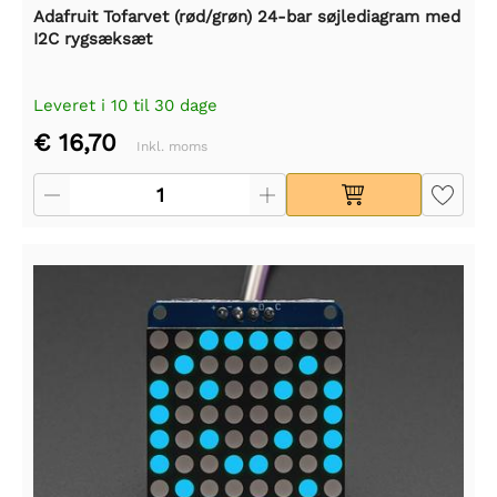
Adafruit Tofarvet (rød/grøn) 24-bar søjlediagram med
I2C rygsæksæt
Leveret i 10 til 30 dage
€ 16,70
Inkl. moms