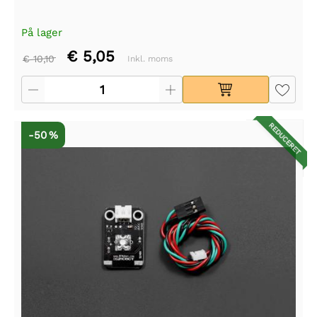
På lager
€ 5,05
€ 10,10
Inkl. moms
REDUCERET
-50 %