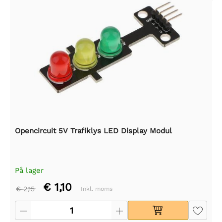
Opencircuit 5V Trafiklys LED Display Modul
På lager
€ 1,10
€ 2,15
Inkl. moms