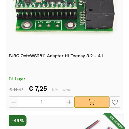
PJRC OctoWS2811 Adapter til Teensy 3.2 - 4.1
På lager
€ 7,25
€ 14,45
Inkl. moms
REDUCERET
-49 %