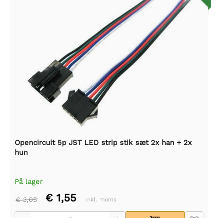
Opencircuit 5p JST LED strip stik sæt 2x han + 2x
hun
På lager
€ 1,55
€ 3,05
Inkl. moms