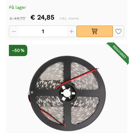
På lager
€ 24,85
€ 49,70
Inkl. moms
REDUCERET
-50 %