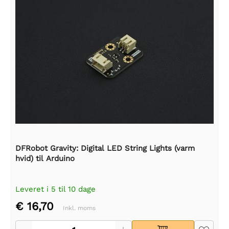
DFRobot Gravity: Digital LED String Lights (varm
hvid) til Arduino
Leveret i 5 til 10 dage
€ 16,70
Inkl. moms