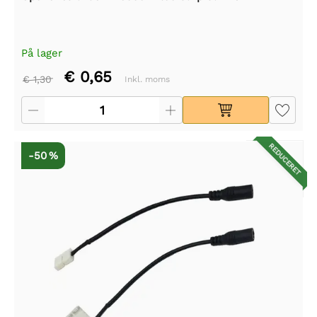
På lager
€ 0,65
€ 1,30
Inkl. moms
REDUCERET
-50 %