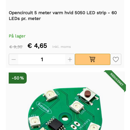
Opencircuit 5 meter varm hvid 5050 LED strip - 60
LEDs pr. meter
På lager
€ 4,65
€ 9,30
Inkl. moms
REDUCERET
-50 %