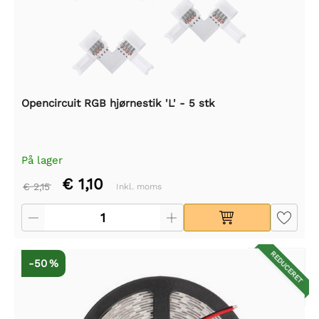
Opencircuit RGB hjørnestik 'L' - 5 stk
På lager
€ 1,10
€ 2,15
Inkl. moms
REDUCERET
-50 %