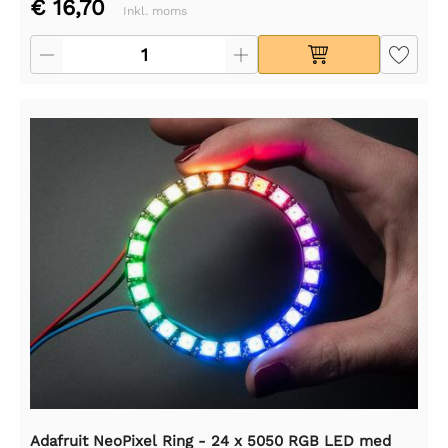
€ 16,70
Inkl. moms
Adafruit NeoPixel Ring - 24 x 5050 RGB LED med