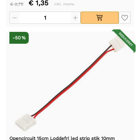
€ 1,35
€ 2,75
Inkl. moms
REDUCERET
-50 %
Opencircuit 15cm Loddefri led strip stik 10mm