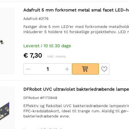
Adafruit 5 mm forkromet metal smal facet LED-h
Adafruit #2176
Fastgør dine 5 mm LED'er med forkromede metalholdere
Inkluderer 5 holdere til forskellige projektbehov. LED 
Leveret i 10 til 30 dage
€ 7,30
Inkl. moms
DFRobot UVC ultraviolet bakteriedræbende lamp
DFRobot #FIT0948
Effektiv og fleksibel UVC bakteriedræbende lampestr
FPC-kredsløbskort, ideel til trange rum. Alsidig til gø
bakteriedræbende evne.