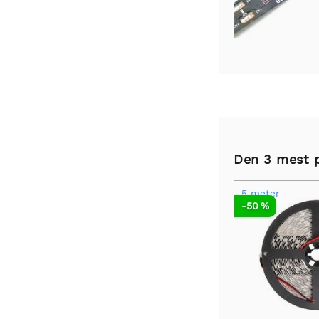
Den 3 mest p
5 meter
-50 %