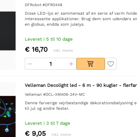
DFRobot #DFR0448
Disse LED-lys er sammensat af en serie af varm hvide 
interessante applikationer. Brug dem som udendørs snor
en globus, endda som julelys.
Leveret i 5 til 10 dage
€ 16,70
Inkl. moms
Velleman Decolight led - 6 m - 90 kugler - flerfa
Velleman #DCL-XMA06-24V-MC
Denne farverige vejrbestandige dekorationsbelysning e
til jul og andre fester.
Leveret i 3 til 7 dage
€ 9,05
Inkl. moms