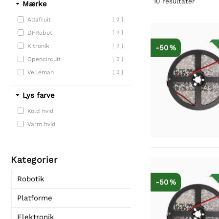
10
resultater
Mærke
Adafruit
[ 2 ]
DFRobot
[ 2 ]
Kitronik
[ 2 ]
-50 %
Opencircuit
[ 2 ]
Velleman
[ 2 ]
Lys farve
Kold hvid
Varm hvid
Kategorier
Robotik
-50 %
Platforme
Elektronik