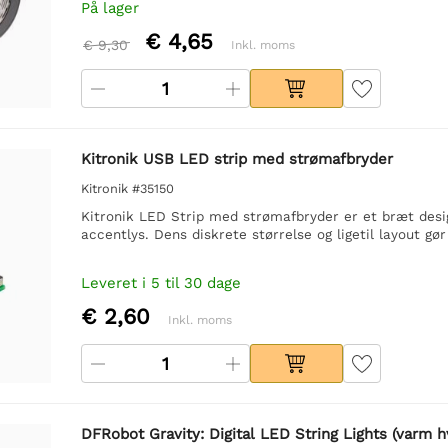
På lager
€ 4,65
€ 9,30
Inkl. moms
Kitronik USB LED strip med strømafbryder
Kitronik #35150
Kitronik LED Strip med strømafbryder er et bræt desig
accentlys. Dens diskrete størrelse og ligetil layout gør
Leveret i 5 til 30 dage
€ 2,60
Inkl. moms
DFRobot Gravity: Digital LED String Lights (varm hv