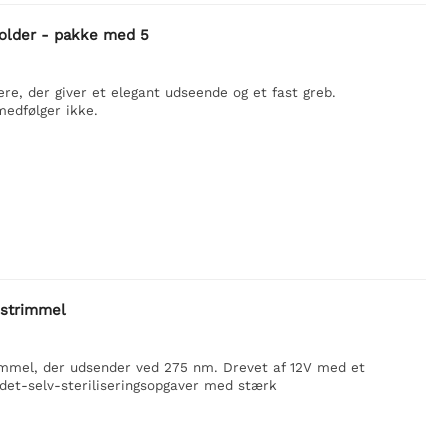
older - pakke med 5
, der giver et elegant udseende og et fast greb.
medfølger ikke.
estrimmel
immel, der udsender ved 275 nm. Drevet af 12V med et
r-det-selv-steriliseringsopgaver med stærk