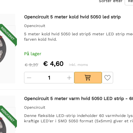
Sorter efter
Opencircuit 5 meter kold hvid 5050 led strip
Opencircuit
REDUCERET
5 meter kold hvid 5050 led strip5 meter LED strip m
farven kold hvid.
På lager
€ 4,60
€ 9,20
Inkl. moms
Opencircuit 5 meter varm hvid 5050 LED strip - 6
Opencircuit
REDUCERET
Denne fleksible LED-strip indeholder 60 varmhvide lys
kraftige LED'er i SMD 5050 format (5x5mm) giver et rig