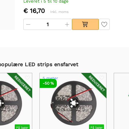
Leveret i 5 til 10 dage
€ 16,70
Inkl. moms
opulære LED strips ensfarvet
REDUCERET
REDUCERET
5 meter
-50 %
På lager
På lager