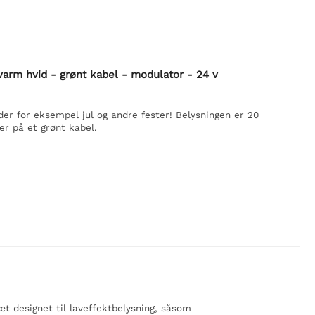
varm hvid - grønt kabel - modulator - 24 v
er for eksempel jul og andre fester! Belysningen er 20
r på et grønt kabel.
æt designet til laveffektbelysning, såsom