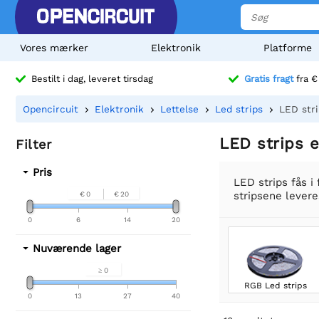
Vores mærker
Elektronik
Platforme
Bestilt i dag, leveret tirsdag
Gratis fragt
fra €
Opencircuit
Elektronik
Lettelse
Led strips
LED stri
LED strips e
Filter
Pris
LED strips fås i
stripsene leveres
€ 0
€ 20
0
6
14
20
Nuværende lager
≥ 0
RGB Led strips
0
13
27
40