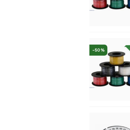
-50 %