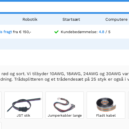
Robotik
Startsæt
Computere
is fragt
fra € 150,-
Kundebedømmelse:
4.8
/ 5
i rød og sort. Vi tilbyder 10AWG, 18AWG, 24AWG og 30AWG vari
ledning. Trådsplitteren og et trådendesæt på 25 styk er også i 
JST stik
Jumperkabler lange
Fladt kabel