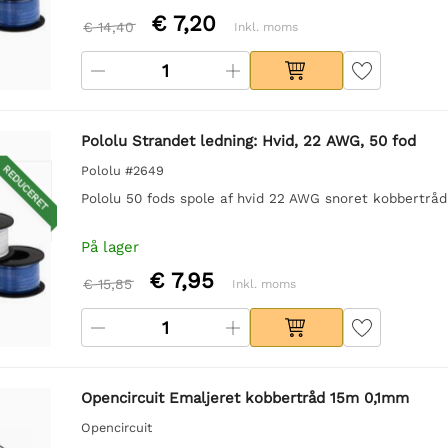
€ 7,20
€ 14,40
Inkl. moms
Pololu Strandet ledning: Hvid, 22 AWG, 50 fod
REDUCERET
Pololu #2649
Pololu 50 fods spole af hvid 22 AWG snoret kobbertråd ti
På lager
€ 7,95
€ 15,85
Inkl. moms
Opencircuit Emaljeret kobbertråd 15m 0,1mm
Opencircuit