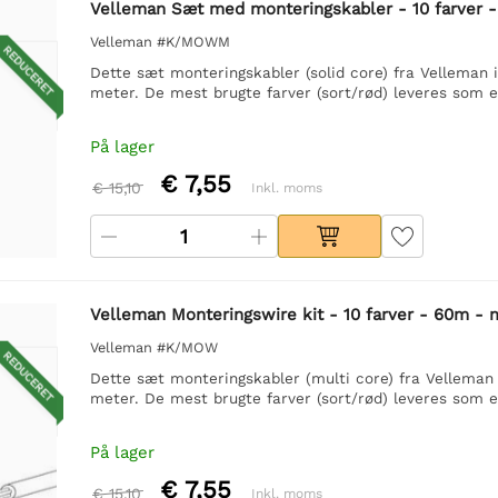
Velleman Sæt med monteringskabler - 10 farver -
Velleman #K/MOWM
REDUCERET
Dette sæt monteringskabler (solid core) fra Velleman 
meter. De mest brugte farver (sort/rød) leveres som 
På lager
€ 7,55
€ 15,10
Inkl. moms
Velleman Monteringswire kit - 10 farver - 60m - 
Velleman #K/MOW
REDUCERET
Dette sæt monteringskabler (multi core) fra Velleman
meter. De mest brugte farver (sort/rød) leveres som 
På lager
€ 7,55
€ 15,10
Inkl. moms