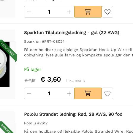
Sparkfun Tilslutningsledning - gul (22 AWG)
Sparkfun #PRT-08024
REDUCERET
Få den holdbare og alsidige Sparkfun Hook-Up Wire til
opbygning, lyse gule farve og kompakte spole gør den ti
På lager
€ 3,60
€ 7,15
Inkl. moms
Pololu Strandet ledning: Rød, 28 AWG, 90 fod
Pololu #2612
REDUCERET
Få den holdbare og fleksible Pololu Stranded Wire: Rød,