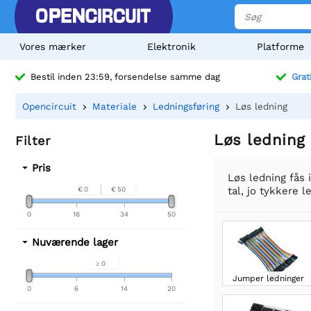
Vores mærker
Elektronik
Platforme
Bestil inden 23:59, forsendelse samme dag
Grat
Opencircuit
Materiale
Ledningsføring
Løs ledning
Løs ledning
Filter
Pris
Løs ledning fås 
tal, jo tykkere 
€ 0
€ 50
0
16
34
50
Nuværende lager
≥ 0
Jumper ledninger
0
6
14
20