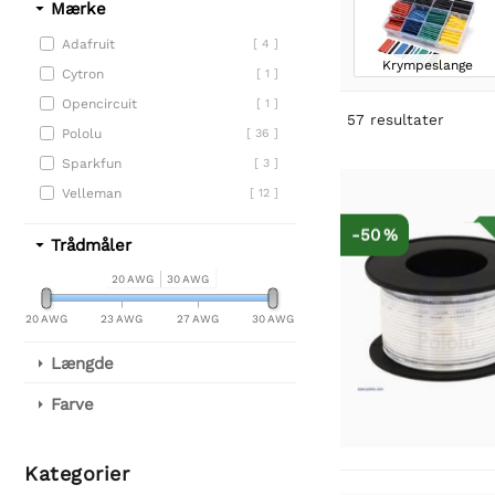
Mærke
Adafruit
[ 4 ]
Krympeslange
Cytron
[ 1 ]
Opencircuit
[ 1 ]
57
resultater
Pololu
[ 36 ]
Sparkfun
[ 3 ]
Velleman
[ 12 ]
-50 %
Trådmåler
20 AWG
30 AWG
20 AWG
23 AWG
27 AWG
30 AWG
Længde
Farve
Kategorier