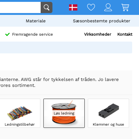
Materiale
Sæsonbestemte produkter
Virksomheder
Kontakt
Fremragende service
anterne. AWG står for tykkelsen af tråden. Jo lavere
vores sortiment.
Løs ledning
Ledningstilbehør
Klemmer og huse