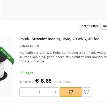
Sorter efter
Pololu Strandet ledning: Hvid, 20 AWG, 40 fod
Pololu #2659
REDUCERET
Højkvalitets 20 AWG fleksibel kobbertråd i hvid, veleg
40 fods spole og giver bedre fleksibilitet end massiv 
1007 kompatibel.
På lager
€ 8,65
€ 17,25
Inkl. moms