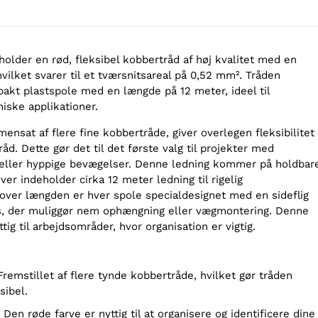
older en rød, fleksibel kobbertråd af høj kvalitet med en
ilket svarer til et tværsnitsareal på 0,52 mm². Tråden
akt plastspole med en længde på 12 meter, ideel til
niske applikationer.
ensat af flere fine kobbertråde, giver overlegen fleksibilitet 
råd. Dette gør det til det første valg til projekter med
eller hyppige bevægelser. Denne ledning kommer på holdbar
ver indeholder cirka 12 meter ledning til rigelig
over længden er hver spole specialdesignet med en sideflig
ds, der muliggør nem ophængning eller vægmontering. Denne
tig til arbejdsområder, hvor organisation er vigtig.
 Fremstillet af flere tynde kobbertråde, hvilket gør tråden
sibel.
: Den røde farve er nyttig til at organisere og identificere dine