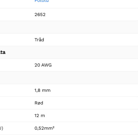
Pololu
2652
Tråd
ta
20 AWG
1,8 mm
Rød
12 m
U)
0,52mm²