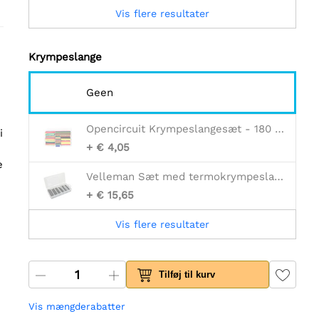
Vis flere resultater
Krympeslange
Geen
Opencircuit Krympeslangesæt - 180 stk
i
+ € 4,05
e
Velleman Sæt med termokrympeslange - sort med lim 10cm - 85 stk. - i opbevaringsboks
+ € 15,65
Vis flere resultater
Tilføj til kurv
Vis mængderabatter