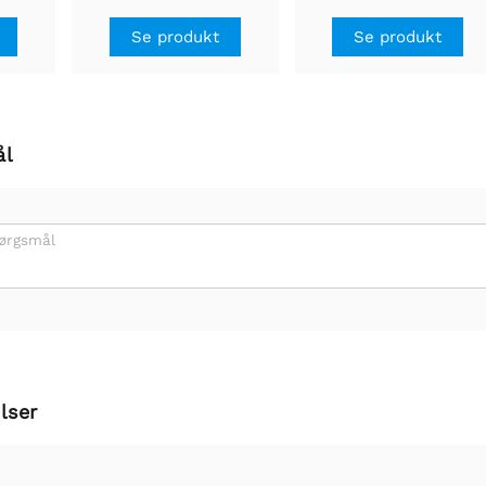
mm2
stk. - i opbevaringsbok
Se produkt
Se produkt
ål
pørgsmål
lser