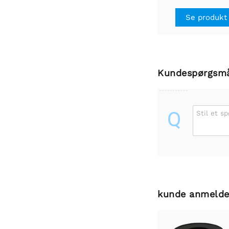
Se produkt
Kundespørgsm
Q
Stil et s
kunde anmelde