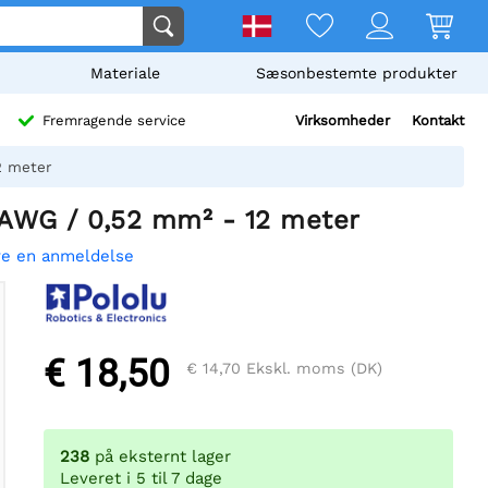
Materiale
Sæsonbestemte produkter
Virksomheder
Kontakt
Fremragende service
2 meter
0 AWG / 0,52 mm² - 12 meter
ve en anmeldelse
€ 18,50
€ 14,70
Ekskl. moms (DK)
238
på eksternt lager
Leveret i 5 til 7 dage