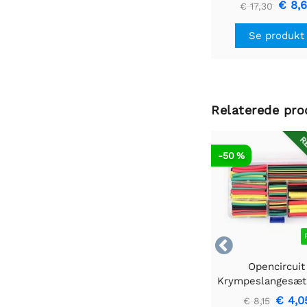
€ 8,
€ 17,30
Se produkt
Relaterede pro
RE
-50 %

Opencircuit
Krympeslangesæt
stk
€ 4,0
€ 8,15