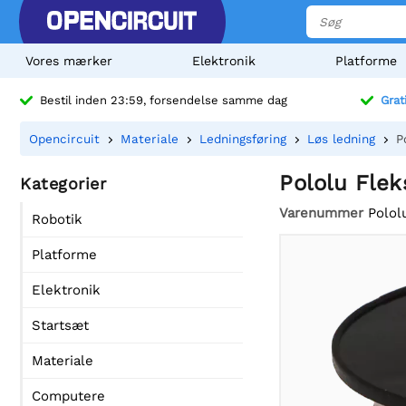
Vores mærker
Elektronik
Platforme
Bestil inden 23:59, forsendelse samme dag
Grat
Opencircuit
Materiale
Ledningsføring
Løs ledning
P
Pololu Flek
Kategorier
Varenummer
Polol
Robotik
Platforme
Elektronik
Startsæt
Materiale
Computere