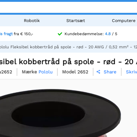
Robotik
Startsæt
Computere
is fragt
fra € 150,-
Kundebedømmelse:
4.8
/ 5
ololu Fleksibel kobbertråd på spole - rød - 20 AWG / 0,52 mm² - 1
sibel kobbertråd på spole - rød - 2
u2652
Mærke
Pololu
Model
2652
Skri
Share
