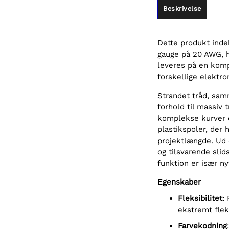
Beskrivelse
Dette produkt indeh
gauge på 20 AWG, hv
leveres på en komp
forskellige elektro
Strandet tråd, samm
forhold til massiv t
komplekse kurver 
plastikspoler, der h
projektlængde. Ud 
og tilsvarende sli
funktion er især nyt
Egenskaber
Fleksibilitet
:
ekstremt flek
Farvekodning