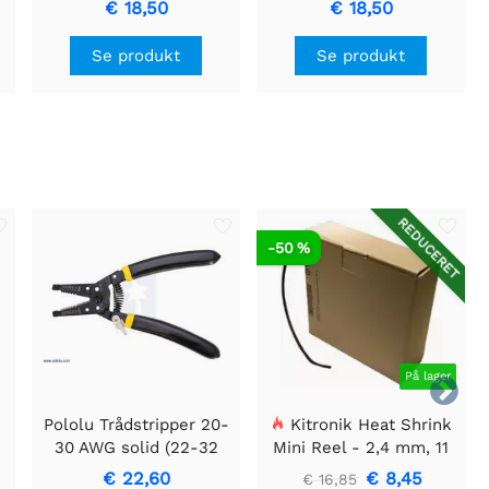
€ 18,50
€ 18,50
Se produkt
Se produkt
REDUCERET
-50 %
På lager

Pololu Trådstripper 20-
Kitronik Heat Shrink
30 AWG solid (22-32
Mini Reel - 2,4 mm, 11
5
AWG strandet)
meter
€ 22,60
€ 8,45
€ 16,85