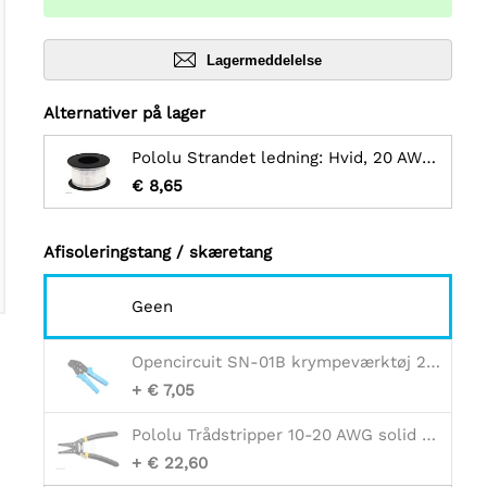
Lagermeddelelse
Alternativer på lager
Pololu Strandet ledning: Hvid, 20 AWG, 40 fod
€ 8,65
Afisoleringstang / skæretang
Geen
Opencircuit SN-01B krympeværktøj 20-28AWG - 0,08 / 0,5 mm2
+ € 7,05
Pololu Trådstripper 10-20 AWG solid (12-22 AWG strenget)
+ € 22,60