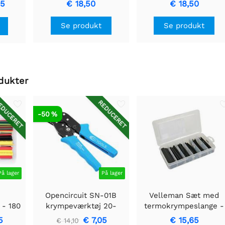
65
€ 18,50
€ 18,50
Se produkt
Se produkt
dukter
DUCERET
REDUCERET
-50 %
På lager
På lager
Opencircuit SN-01B
Velleman Sæt med
 - 180
krympeværktøj 20-
termokrympeslange -
28AWG - 0,08 / 0,5
sort med lim 10cm - 8
5
€ 7,05
€ 15,65
€ 14,10