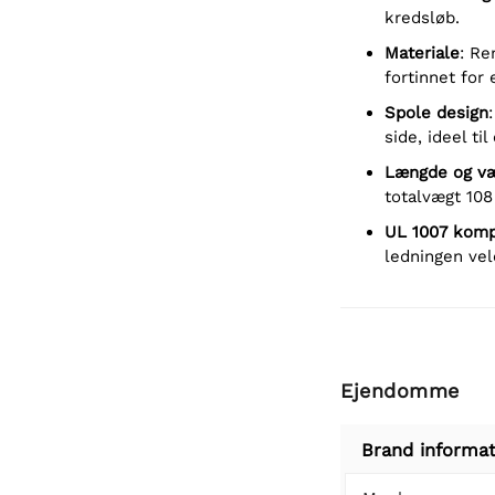
kredsløb.
Materiale
: Re
fortinnet for
Spole design
side, ideel ti
Længde og v
totalvægt 108
UL 1007 komp
ledningen vele
Ejendomme
Brand informat