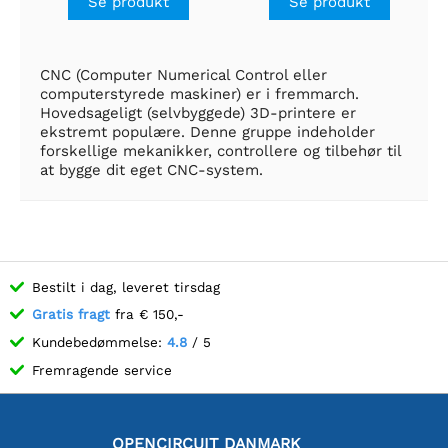
Se produkt
Se produkt
A/fase
A/fase
CNC (Computer Numerical Control eller
computerstyrede maskiner) er i fremmarch.
Hovedsageligt (selvbyggede) 3D-printere er
ekstremt populære. Denne gruppe indeholder
forskellige mekanikker, controllere og tilbehør til
at bygge dit eget CNC-system.
Bestilt i dag, leveret tirsdag
Gratis fragt
fra € 150,-
Kundebedømmelse:
4.8
/ 5
Fremragende service
OPENCIRCUIT DANMARK