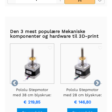
Den 3 mest populære Mekaniske
komponenter og hardware til 3D-print


Pololu Stepmotor
Pololu Stepmotor
med 38 cm blyskrue:
med 28 cm blyskrue:
Bipolær, 200
Bipolær, 200
€ 219,85
€ 146,80
trin/omdrejninger,
trin/omdrejninger,
42×38 mm, 2,8V, 1,7
42×38 mm, 2,8V, 1,7