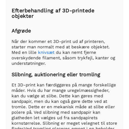
Efterbehandling af 3D-printede
objekter
Afgrøde
Når der kommer et 3D-print ud af printeren,
starter man normalt med at beskære objektet.
Med en lille
knivsæt
du kan nemt fjerne
overskydende filament, såsom trykfejl, kanter og
understøtninger.
Slibning, auktionering eller tromling
Et 3D-print kan færdiggøres på mange forskellige
måder. Hvis du har mange uregelmæssigheder,
kan du vælge at slibe. Dette kan gøres med
sandpapir, men du kan også gøre dette ved at
tromle. Dette er en mekanisk måde at slibe eller
polere på. Ved slibning med sandpapir kan
glatheden let vælges ud fra sandpapirets
kornstørrelse. Slibning er meget velegnet til store
flader.Ved tromling placeres emnet i en beholder