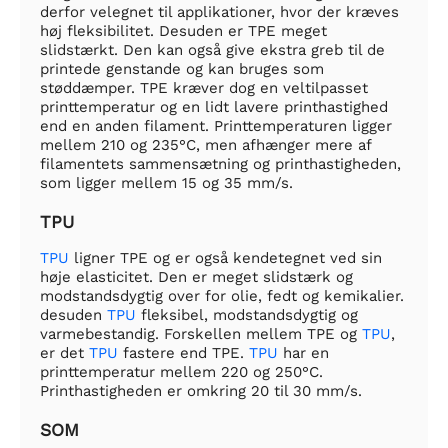
derfor velegnet til applikationer, hvor der kræves
høj fleksibilitet. Desuden er TPE meget
slidstærkt. Den kan også give ekstra greb til de
printede genstande og kan bruges som
støddæmper. TPE kræver dog en veltilpasset
printtemperatur og en lidt lavere printhastighed
end en anden filament. Printtemperaturen ligger
mellem 210 og 235°C, men afhænger mere af
filamentets sammensætning og printhastigheden,
som ligger mellem 15 og 35 mm/s.
TPU
TPU
ligner TPE og er også kendetegnet ved sin
høje elasticitet. Den er meget slidstærk og
modstandsdygtig over for olie, fedt og kemikalier.
desuden
TPU
fleksibel, modstandsdygtig og
varmebestandig. Forskellen mellem TPE og
TPU
,
er det
TPU
fastere end TPE.
TPU
har en
printtemperatur mellem 220 og 250°C.
Printhastigheden er omkring 20 til 30 mm/s.
SOM