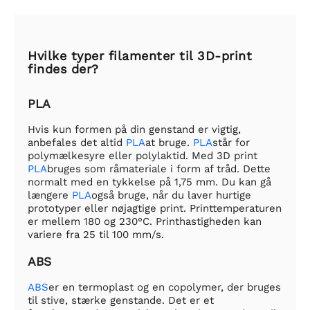
Hvilke typer filamenter til 3D-print
findes der?
PLA
Hvis kun formen på din genstand er vigtig,
anbefales det altid
PLA
at bruge.
PLA
står for
polymælkesyre eller polylaktid. Med 3D print
PLA
bruges som råmateriale i form af tråd. Dette
normalt med en tykkelse på 1,75 mm. Du kan gå
længere
PLA
også bruge, når du laver hurtige
prototyper eller nøjagtige print. Printtemperaturen
er mellem 180 og 230°C. Printhastigheden kan
variere fra 25 til 100 mm/s.
ABS
ABS
er en termoplast og en copolymer, der bruges
til stive, stærke genstande. Det er et