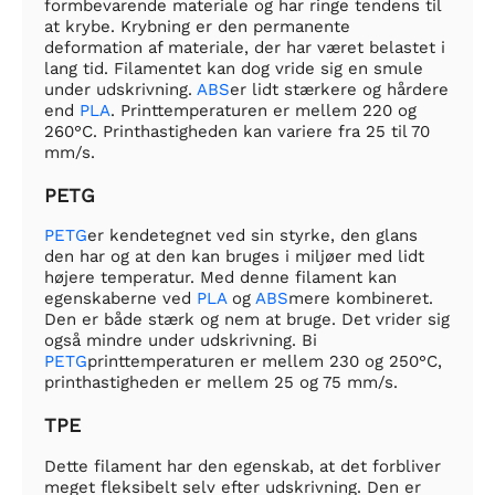
formbevarende materiale og har ringe tendens til
at krybe. Krybning er den permanente
deformation af materiale, der har været belastet i
lang tid. Filamentet kan dog vride sig en smule
under udskrivning.
ABS
er lidt stærkere og hårdere
end
PLA
. Printtemperaturen er mellem 220 og
260°C. Printhastigheden kan variere fra 25 til 70
mm/s.
PETG
PETG
er kendetegnet ved sin styrke, den glans
den har og at den kan bruges i miljøer med lidt
højere temperatur. Med denne filament kan
egenskaberne ved
PLA
og
ABS
mere kombineret.
Den er både stærk og nem at bruge. Det vrider sig
også mindre under udskrivning. Bi
PETG
printtemperaturen er mellem 230 og 250°C,
printhastigheden er mellem 25 og 75 mm/s.
TPE
Dette filament har den egenskab, at det forbliver
meget fleksibelt selv efter udskrivning. Den er