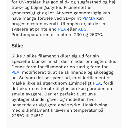
for UV-stråler, har god slid- og slagfasthed og høj
træk- og bøjningsstyrke. Filamentet er
gennemsigtigt og let. At være gennemsigtig kan
have mange fordele ved 3D-print
PMMA
kan
bruges næsten overalt. Ulempen er, at det er
sværere at printe end
PLA
eller
ABS
.
Printtemperaturen er mellem 230 og 250°C.
Silke
Silke / silke filament skiller sig ud for sin
specielle blanke finish, der minder om ægte silke.
Denne form for filament er en særlig form for
PLA
, modificeret til at se skinnende og silkeagtig
ud. Selvom det ser pænt ud, er silkefilamentet
måske ikke så stærkt som almindeligt
PLA
, fordi
det ekstra materiale til glansen kan gøre den en
smule svagere. Den er perfekt til at lave
pyntegenstande, gaver og modeller, hvor
udseende er vigtigere end styrke. Udskrivning
med silkefilament kræver en temperatur på
225°C til 245°C.