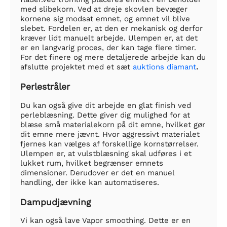
med slibekorn. Ved at dreje skovlen bevæger
kornene sig modsat emnet, og emnet vil blive
slebet. Fordelen er, at den er mekanisk og derfor
kræver lidt manuelt arbejde. Ulempen er, at det
er en langvarig proces, der kan tage flere timer.
For det finere og mere detaljerede arbejde kan du
afslutte projektet med et sæt
auktions diamant
.
Perlestråler
Du kan også give dit arbejde en glat finish ved
perleblæsning. Dette giver dig mulighed for at
blæse små materialekorn på dit emne, hvilket gør
dit emne mere jævnt. Hvor aggressivt materialet
fjernes kan vælges af forskellige kornstørrelser.
Ulempen er, at vulstblæsning skal udføres i et
lukket rum, hvilket begrænser emnets
dimensioner. Derudover er det en manuel
handling, der ikke kan automatiseres.
Dampudjævning
Vi kan også lave Vapor smoothing. Dette er en