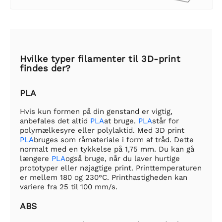
Hvilke typer filamenter til 3D-print
findes der?
PLA
Hvis kun formen på din genstand er vigtig,
anbefales det altid
PLA
at bruge.
PLA
står for
polymælkesyre eller polylaktid. Med 3D print
PLA
bruges som råmateriale i form af tråd. Dette
normalt med en tykkelse på 1,75 mm. Du kan gå
længere
PLA
også bruge, når du laver hurtige
prototyper eller nøjagtige print. Printtemperaturen
er mellem 180 og 230°C. Printhastigheden kan
variere fra 25 til 100 mm/s.
ABS