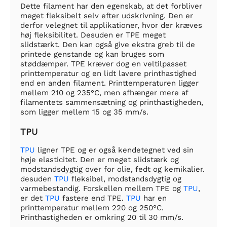
Dette filament har den egenskab, at det forbliver
meget fleksibelt selv efter udskrivning. Den er
derfor velegnet til applikationer, hvor der kræves
høj fleksibilitet. Desuden er TPE meget
slidstærkt. Den kan også give ekstra greb til de
printede genstande og kan bruges som
støddæmper. TPE kræver dog en veltilpasset
printtemperatur og en lidt lavere printhastighed
end en anden filament. Printtemperaturen ligger
mellem 210 og 235°C, men afhænger mere af
filamentets sammensætning og printhastigheden,
som ligger mellem 15 og 35 mm/s.
TPU
TPU
ligner TPE og er også kendetegnet ved sin
høje elasticitet. Den er meget slidstærk og
modstandsdygtig over for olie, fedt og kemikalier.
desuden
TPU
fleksibel, modstandsdygtig og
varmebestandig. Forskellen mellem TPE og
TPU
,
er det
TPU
fastere end TPE.
TPU
har en
printtemperatur mellem 220 og 250°C.
Printhastigheden er omkring 20 til 30 mm/s.