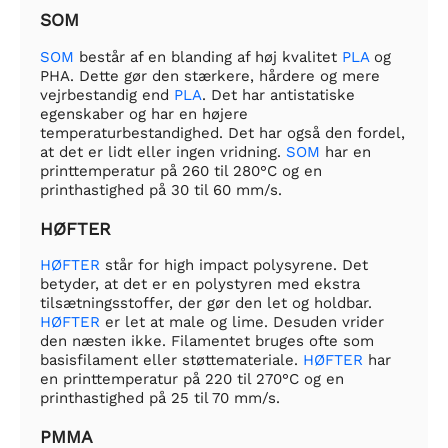
SOM
SOM
består af en blanding af høj kvalitet
PLA
og
PHA. Dette gør den stærkere, hårdere og mere
vejrbestandig end
PLA
. Det har antistatiske
egenskaber og har en højere
temperaturbestandighed. Det har også den fordel,
at det er lidt eller ingen vridning.
SOM
har en
printtemperatur på 260 til 280°C og en
printhastighed på 30 til 60 mm/s.
HØFTER
HØFTER
står for high impact polysyrene. Det
betyder, at det er en polystyren med ekstra
tilsætningsstoffer, der gør den let og holdbar.
HØFTER
er let at male og lime. Desuden vrider
den næsten ikke. Filamentet bruges ofte som
basisfilament eller støttemateriale.
HØFTER
har
en printtemperatur på 220 til 270°C og en
printhastighed på 25 til 70 mm/s.
PMMA