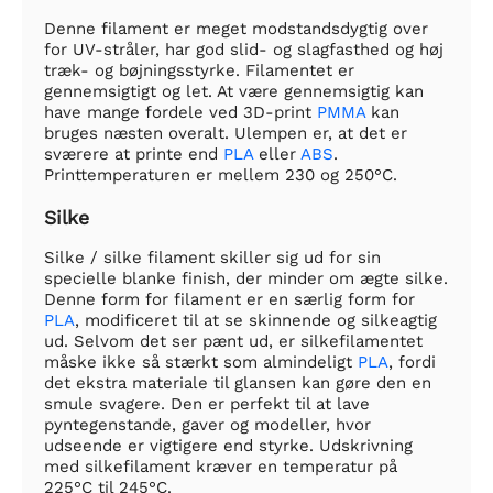
Denne filament er meget modstandsdygtig over
for UV-stråler, har god slid- og slagfasthed og høj
træk- og bøjningsstyrke. Filamentet er
gennemsigtigt og let. At være gennemsigtig kan
have mange fordele ved 3D-print
PMMA
kan
bruges næsten overalt. Ulempen er, at det er
sværere at printe end
PLA
eller
ABS
.
Printtemperaturen er mellem 230 og 250°C.
Silke
Silke / silke filament skiller sig ud for sin
specielle blanke finish, der minder om ægte silke.
Denne form for filament er en særlig form for
PLA
, modificeret til at se skinnende og silkeagtig
ud. Selvom det ser pænt ud, er silkefilamentet
måske ikke så stærkt som almindeligt
PLA
, fordi
det ekstra materiale til glansen kan gøre den en
smule svagere. Den er perfekt til at lave
pyntegenstande, gaver og modeller, hvor
udseende er vigtigere end styrke. Udskrivning
med silkefilament kræver en temperatur på
225°C til 245°C.