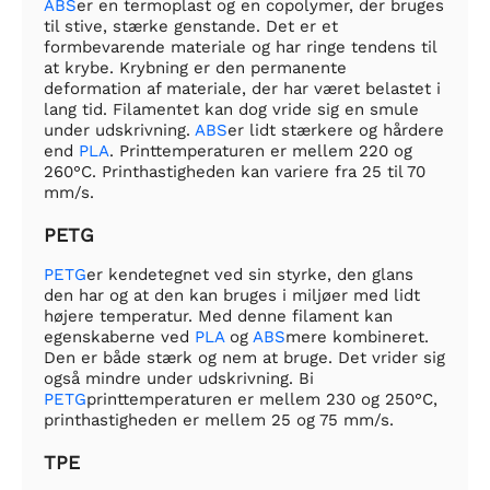
ABS
er en termoplast og en copolymer, der bruges
til stive, stærke genstande. Det er et
formbevarende materiale og har ringe tendens til
at krybe. Krybning er den permanente
deformation af materiale, der har været belastet i
lang tid. Filamentet kan dog vride sig en smule
under udskrivning.
ABS
er lidt stærkere og hårdere
end
PLA
. Printtemperaturen er mellem 220 og
260°C. Printhastigheden kan variere fra 25 til 70
mm/s.
PETG
PETG
er kendetegnet ved sin styrke, den glans
den har og at den kan bruges i miljøer med lidt
højere temperatur. Med denne filament kan
egenskaberne ved
PLA
og
ABS
mere kombineret.
Den er både stærk og nem at bruge. Det vrider sig
også mindre under udskrivning. Bi
PETG
printtemperaturen er mellem 230 og 250°C,
printhastigheden er mellem 25 og 75 mm/s.
TPE