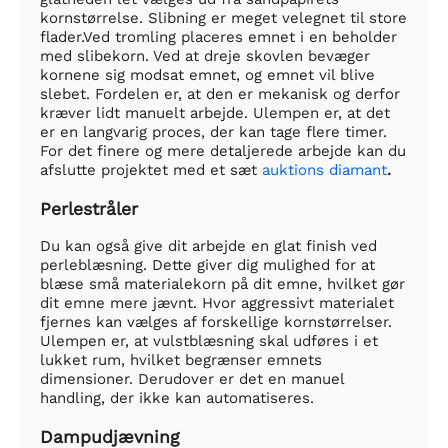
kornstørrelse. Slibning er meget velegnet til store
flader.Ved tromling placeres emnet i en beholder
med slibekorn. Ved at dreje skovlen bevæger
kornene sig modsat emnet, og emnet vil blive
slebet. Fordelen er, at den er mekanisk og derfor
kræver lidt manuelt arbejde. Ulempen er, at det
er en langvarig proces, der kan tage flere timer.
For det finere og mere detaljerede arbejde kan du
afslutte projektet med et sæt
auktions diamant
.
Perlestråler
Du kan også give dit arbejde en glat finish ved
perleblæsning. Dette giver dig mulighed for at
blæse små materialekorn på dit emne, hvilket gør
dit emne mere jævnt. Hvor aggressivt materialet
fjernes kan vælges af forskellige kornstørrelser.
Ulempen er, at vulstblæsning skal udføres i et
lukket rum, hvilket begrænser emnets
dimensioner. Derudover er det en manuel
handling, der ikke kan automatiseres.
Dampudjævning