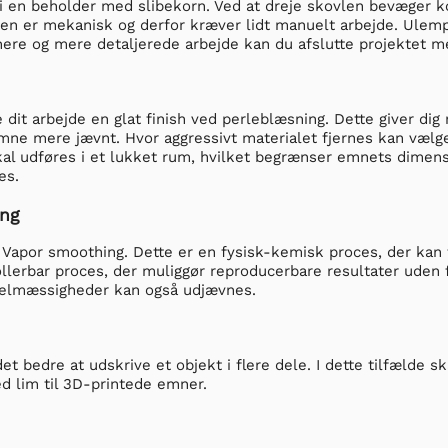
i en beholder med slibekorn. Ved at dreje skovlen bevæger ko
den er mekanisk og derfor kræver lidt manuelt arbejde. Ulempe
inere og mere detaljerede arbejde kan du afslutte projektet 
 dit arbejde en glat finish ved perleblæsning. Dette giver di
emne mere jævnt. Hvor aggressivt materialet fjernes kan vælge
kal udføres i et lukket rum, hvilket begrænser emnets dimens
es.
ng
 Vapor smoothing. Dette er en fysisk-kemisk proces, der kan 
llerbar proces, der muliggør reproducerbare resultater uden 
elmæssigheder kan også udjævnes.
et bedre at udskrive et objekt i flere dele. I dette tilfælde 
d lim til 3D-printede emner.