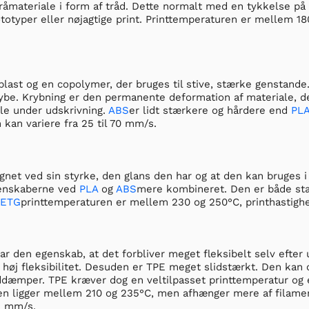
åmateriale i form af tråd. Dette normalt med en tykkelse p
ototyper eller nøjagtige print. Printtemperaturen er mellem 18
last og en copolymer, der bruges til stive, stærke genstande
rybe. Krybning er den permanente deformation af materiale, de
le under udskrivning.
ABS
er lidt stærkere og hårdere end
PL
 kan variere fra 25 til 70 mm/s.
gnet ved sin styrke, den glans den har og at den kan bruges 
genskaberne ved
PLA
og
ABS
mere kombineret. Den er både stæ
PETG
printtemperaturen er mellem 230 og 250°C, printhastig
ar den egenskab, at det forbliver meget fleksibelt selv efter u
høj fleksibilitet. Desuden er TPE meget slidstærkt. Den kan 
dæmper. TPE kræver dog en veltilpasset printtemperatur og en
en ligger mellem 210 og 235°C, men afhænger mere af filame
5 mm/s.