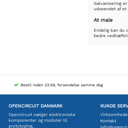
Galvanisering er
udseendet af et
At male
Endelig kan du o
bedre vedhæftnin
Bestil inden 23:59, forsendelse samme dag
OPENCIRCUIT DANMARK
KUNDE SERV
Opencircuit sælger elektroniske
Virksomhede
komponenter og moduler til
Kontakt
prototyping,
info@opencirc