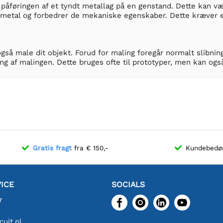
 påføringen af et tyndt metallag på en genstand. Dette kan væ
 metal og forbedrer de mekaniske egenskaber. Dette kræver en
gså male dit objekt. Forud for maling foregår normalt slibning
g af malingen. Dette bruges ofte til prototyper, men kan også
Gratis fragt
fra € 150,-
Kundebed
ICE
SOCIALS
r
uit.nl