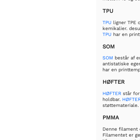
TPU
TPU
ligner TPE o
kemikalier. des
TPU
har en prin
SOM
SOM
består af e
antistatiske ege
har en printtemp
HØFTER
HØFTER
står for
holdbar.
HØFTE
støttemateriale
PMMA
Denne filament e
Filamentet er g