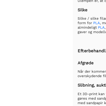
Ulempen er, at 
Silke
Silke / silke fi
form for
PLA
, m
almindeligt
PLA
gaver og modelle
Efterbehandl
Afgrøde
Når der kommer 
overskydende fil
Slibning, aukt
Et 3D-print kan
gøres med sandpa
med sandpapir ka