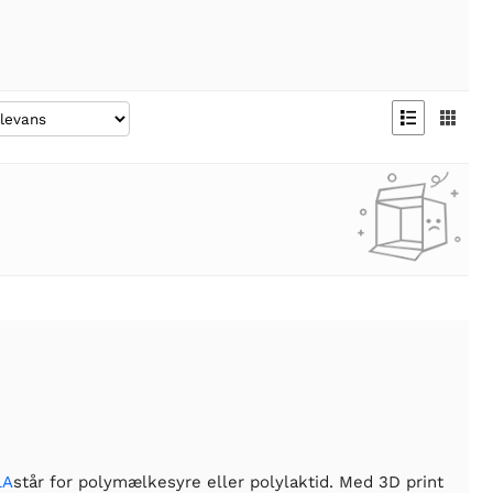


LA
står for polymælkesyre eller polylaktid. Med 3D print