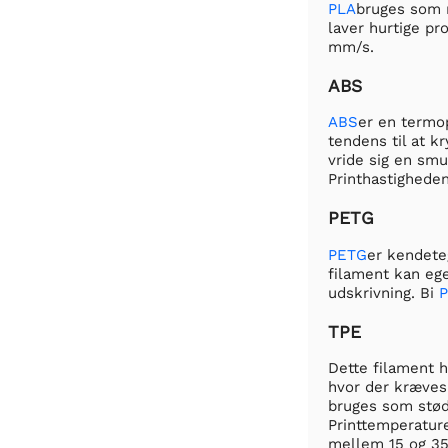
PLA
bruges som r
laver hurtige pr
mm/s.
ABS
ABS
er en termop
tendens til at k
vride sig en smu
Printhastigheden
PETG
PETG
er kendete
filament kan e
udskrivning. Bi
TPE
Dette filament h
hvor der kræves 
bruges som stød
Printtemperatur
mellem 15 og 3