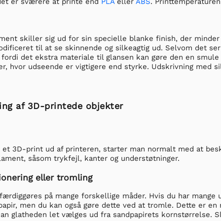
det er sværere at printe end
PLA
eller
ABS
. Printtemperature
lament skiller sig ud for sin specielle blanke finish, der mind
odificeret til at se skinnende og silkeagtig ud. Selvom det s
, fordi det ekstra materiale til glansen kan gøre den en smule
r, hvor udseende er vigtigere end styrke. Udskrivning med s
ing af 3D-printede objekter
et 3D-print ud af printeren, starter man normalt med at bes
ament, såsom trykfejl, kanter og understøtninger.
ionering eller tromling
 færdiggøres på mange forskellige måder. Hvis du har mange 
pir, men du kan også gøre dette ved at tromle. Dette er en m
n glatheden let vælges ud fra sandpapirets kornstørrelse. Sli