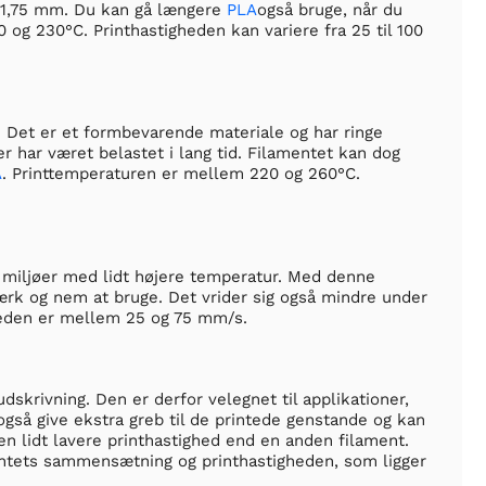
å 1,75 mm. Du kan gå længere
PLA
også bruge, når du
0 og 230°C. Printhastigheden kan variere fra 25 til 100
. Det er et formbevarende materiale og har ringe
r har været belastet i lang tid. Filamentet kan dog
A
. Printtemperaturen er mellem 220 og 260°C.
i miljøer med lidt højere temperatur. Med denne
rk og nem at bruge. Det vrider sig også mindre under
heden er mellem 25 og 75 mm/s.
dskrivning. Den er derfor velegnet til applikationer,
også give ekstra greb til de printede genstande og kan
 lidt lavere printhastighed end en anden filament.
ntets sammensætning og printhastigheden, som ligger