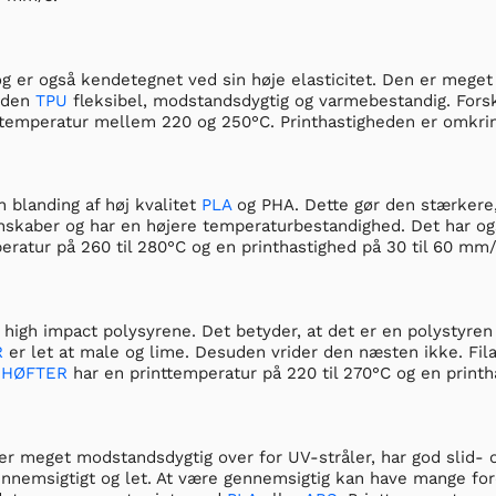
g er også kendetegnet ved sin høje elasticitet. Den er meget 
uden
TPU
fleksibel, modstandsdygtig og varmebestandig. For
ttemperatur mellem 220 og 250°C. Printhastigheden er omkrin
n blanding af høj kvalitet
PLA
og PHA. Dette gør den stærkere
nskaber og har en højere temperaturbestandighed. Det har også
eratur på 260 til 280°C og en printhastighed på 30 til 60 mm/
 high impact polysyrene. Det betyder, at det er en polystyren
R
er let at male og lime. Desuden vrider den næsten ikke. Fil
.
HØFTER
har en printtemperatur på 220 til 270°C og en printh
r meget modstandsdygtig over for UV-stråler, har god slid- o
ennemsigtigt og let. At være gennemsigtig kan have mange fo