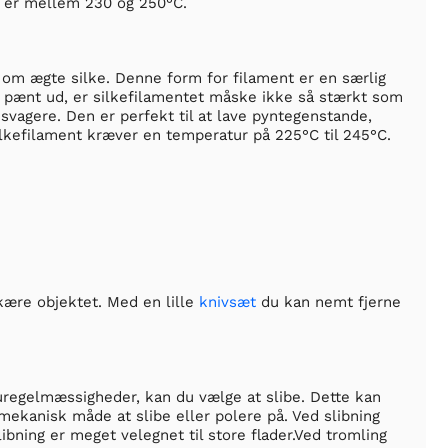
n er mellem 230 og 250°C.
er om ægte silke. Denne form for filament er en særlig
er pænt ud, er silkefilamentet måske ikke så stærkt som
 svagere. Den er perfekt til at lave pyntegenstande,
ilkefilament kræver en temperatur på 225°C til 245°C.
kære objektet. Med en lille
knivsæt
du kan nemt fjerne
uregelmæssigheder, kan du vælge at slibe. Dette kan
ekanisk måde at slibe eller polere på. Ved slibning
bning er meget velegnet til store flader.Ved tromling