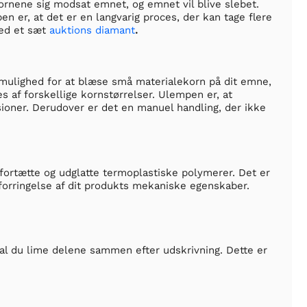
rnene sig modsat emnet, og emnet vil blive slebet.
n er, at det er en langvarig proces, der kan tage flere
med et sæt
auktions diamant
.
g mulighed for at blæse små materialekorn på dit emne,
s af forskellige kornstørrelser. Ulempen er, at
ioner. Derudover er det en manuel handling, der ikke
fortætte og udglatte termoplastiske polymerer. Det er
forringelse af dit produkts mekaniske egenskaber.
skal du lime delene sammen efter udskrivning. Dette er