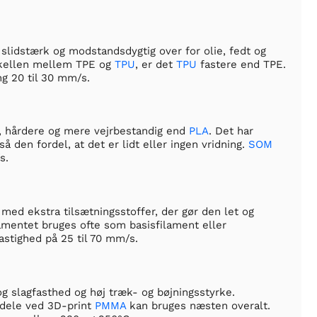
slidstærk og modstandsdygtig over for olie, fedt og
skellen mellem TPE og
TPU
, er det
TPU
fastere end TPE.
g 20 til 30 mm/s.
, hårdere og mere vejrbestandig end
PLA
. Det har
 den fordel, at det er lidt eller ingen vridning.
SOM
s.
 med ekstra tilsætningsstoffer, der gør den let og
amentet bruges ofte som basisfilament eller
astighed på 25 til 70 mm/s.
g slagfasthed og høj træk- og bøjningsstyrke.
rdele ved 3D-print
PMMA
kan bruges næsten overalt.