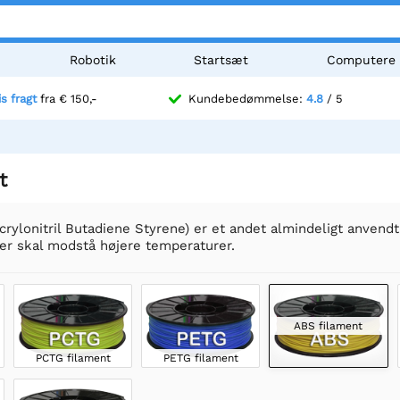
Robotik
Startsæt
Computere
is fragt
fra € 150,-
Kundebedømmelse:
4.8
/ 5
t
rylonitril Butadiene Styrene) er et andet almindeligt anvendt 
der skal modstå højere temperaturer.
ABS filament
PCTG filament
PETG filament