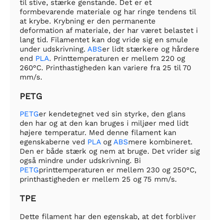
til stive, stærke genstande. Det er et
formbevarende materiale og har ringe tendens til
at krybe. Krybning er den permanente
deformation af materiale, der har været belastet i
lang tid. Filamentet kan dog vride sig en smule
under udskrivning.
ABS
er lidt stærkere og hårdere
end
PLA
. Printtemperaturen er mellem 220 og
260°C. Printhastigheden kan variere fra 25 til 70
mm/s.
PETG
PETG
er kendetegnet ved sin styrke, den glans
den har og at den kan bruges i miljøer med lidt
højere temperatur. Med denne filament kan
egenskaberne ved
PLA
og
ABS
mere kombineret.
Den er både stærk og nem at bruge. Det vrider sig
også mindre under udskrivning. Bi
PETG
printtemperaturen er mellem 230 og 250°C,
printhastigheden er mellem 25 og 75 mm/s.
TPE
Dette filament har den egenskab, at det forbliver