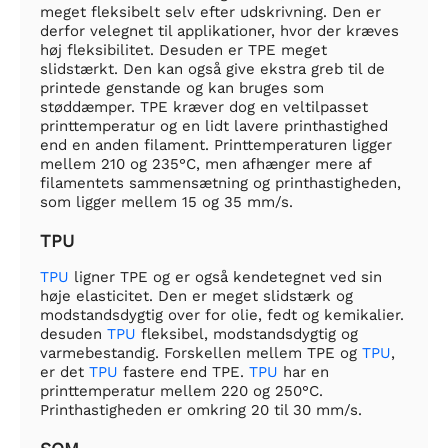
meget fleksibelt selv efter udskrivning. Den er
derfor velegnet til applikationer, hvor der kræves
høj fleksibilitet. Desuden er TPE meget
slidstærkt. Den kan også give ekstra greb til de
printede genstande og kan bruges som
støddæmper. TPE kræver dog en veltilpasset
printtemperatur og en lidt lavere printhastighed
end en anden filament. Printtemperaturen ligger
mellem 210 og 235°C, men afhænger mere af
filamentets sammensætning og printhastigheden,
som ligger mellem 15 og 35 mm/s.
TPU
TPU
ligner TPE og er også kendetegnet ved sin
høje elasticitet. Den er meget slidstærk og
modstandsdygtig over for olie, fedt og kemikalier.
desuden
TPU
fleksibel, modstandsdygtig og
varmebestandig. Forskellen mellem TPE og
TPU
,
er det
TPU
fastere end TPE.
TPU
har en
printtemperatur mellem 220 og 250°C.
Printhastigheden er omkring 20 til 30 mm/s.