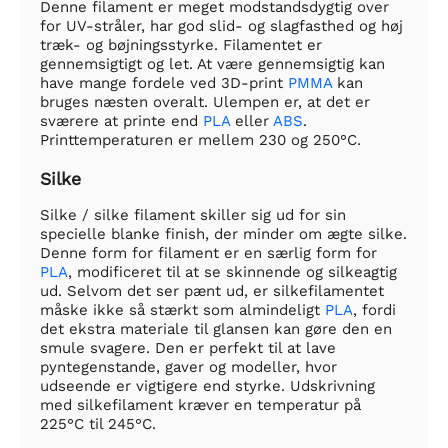
Denne filament er meget modstandsdygtig over
for UV-stråler, har god slid- og slagfasthed og høj
træk- og bøjningsstyrke. Filamentet er
gennemsigtigt og let. At være gennemsigtig kan
have mange fordele ved 3D-print
PMMA
kan
bruges næsten overalt. Ulempen er, at det er
sværere at printe end
PLA
eller
ABS
.
Printtemperaturen er mellem 230 og 250°C.
Silke
Silke / silke filament skiller sig ud for sin
specielle blanke finish, der minder om ægte silke.
Denne form for filament er en særlig form for
PLA
, modificeret til at se skinnende og silkeagtig
ud. Selvom det ser pænt ud, er silkefilamentet
måske ikke så stærkt som almindeligt
PLA
, fordi
det ekstra materiale til glansen kan gøre den en
smule svagere. Den er perfekt til at lave
pyntegenstande, gaver og modeller, hvor
udseende er vigtigere end styrke. Udskrivning
med silkefilament kræver en temperatur på
225°C til 245°C.