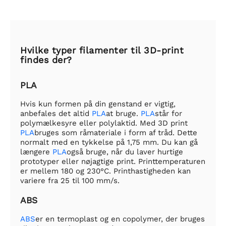
Hvilke typer filamenter til 3D-print
findes der?
PLA
Hvis kun formen på din genstand er vigtig,
anbefales det altid
PLA
at bruge.
PLA
står for
polymælkesyre eller polylaktid. Med 3D print
PLA
bruges som råmateriale i form af tråd. Dette
normalt med en tykkelse på 1,75 mm. Du kan gå
længere
PLA
også bruge, når du laver hurtige
prototyper eller nøjagtige print. Printtemperaturen
er mellem 180 og 230°C. Printhastigheden kan
variere fra 25 til 100 mm/s.
ABS
ABS
er en termoplast og en copolymer, der bruges