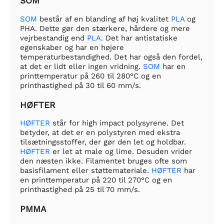
SOM
SOM
består af en blanding af høj kvalitet
PLA
og
PHA. Dette gør den stærkere, hårdere og mere
vejrbestandig end
PLA
. Det har antistatiske
egenskaber og har en højere
temperaturbestandighed. Det har også den fordel,
at det er lidt eller ingen vridning.
SOM
har en
printtemperatur på 260 til 280°C og en
printhastighed på 30 til 60 mm/s.
HØFTER
HØFTER
står for high impact polysyrene. Det
betyder, at det er en polystyren med ekstra
tilsætningsstoffer, der gør den let og holdbar.
HØFTER
er let at male og lime. Desuden vrider
den næsten ikke. Filamentet bruges ofte som
basisfilament eller støttemateriale.
HØFTER
har
en printtemperatur på 220 til 270°C og en
printhastighed på 25 til 70 mm/s.
PMMA