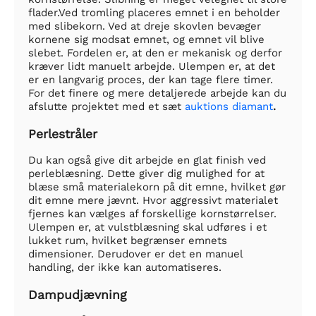
flader.Ved tromling placeres emnet i en beholder
med slibekorn. Ved at dreje skovlen bevæger
kornene sig modsat emnet, og emnet vil blive
slebet. Fordelen er, at den er mekanisk og derfor
kræver lidt manuelt arbejde. Ulempen er, at det
er en langvarig proces, der kan tage flere timer.
For det finere og mere detaljerede arbejde kan du
afslutte projektet med et sæt
auktions diamant
.
Perlestråler
Du kan også give dit arbejde en glat finish ved
perleblæsning. Dette giver dig mulighed for at
blæse små materialekorn på dit emne, hvilket gør
dit emne mere jævnt. Hvor aggressivt materialet
fjernes kan vælges af forskellige kornstørrelser.
Ulempen er, at vulstblæsning skal udføres i et
lukket rum, hvilket begrænser emnets
dimensioner. Derudover er det en manuel
handling, der ikke kan automatiseres.
Dampudjævning