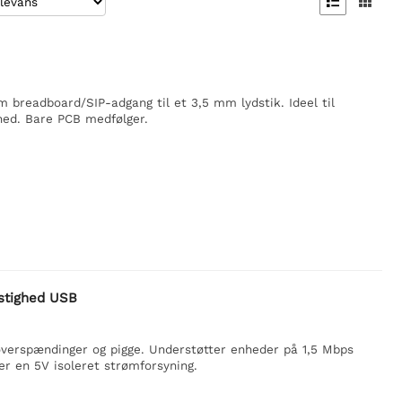


 breadboard/SIP-adgang til et 3,5 mm lydstik. Ideel til
ghed. Bare PCB medfølger.
astighed USB
r, overspændinger og pigge. Understøtter enheder på 1,5 Mbps
er en 5V isoleret strømforsyning.