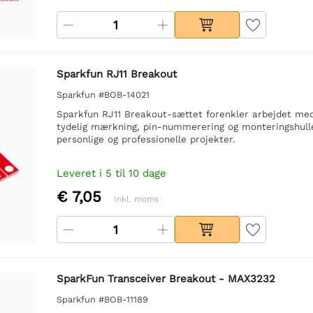
Sparkfun RJ11 Breakout
Sparkfun #BOB-14021
Sparkfun RJ11 Breakout-sættet forenkler arbejdet med
tydelig mærkning, pin-nummerering og monteringshuller 
personlige og professionelle projekter.
Leveret i 5 til 10 dage
€ 7,05
Inkl. moms
SparkFun Transceiver Breakout - MAX3232
Sparkfun #BOB-11189