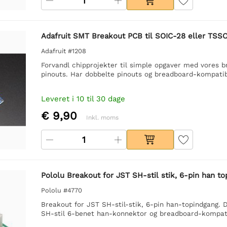
Adafruit SMT Breakout PCB til SOIC-28 eller TSS
Adafruit #1208
Forvandl chipprojekter til simple opgaver med vores br
pinouts. Har dobbelte pinouts og breadboard-kompatibi
Leveret i 10 til 30 dage
€ 9,90
Inkl. moms
Pololu Breakout for JST SH-stil stik, 6-pin han to
Pololu #4770
Breakout for JST SH-stil-stik, 6-pin han-topindgang.
SH-stil 6-benet han-konnektor og breadboard-kompatib