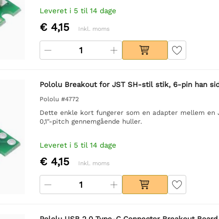
Leveret i 5 til 14 dage
€ 4,15
Inkl. moms
Pololu Breakout for JST SH-stil stik, 6-pin han s
Pololu #4772
Dette enkle kort fungerer som en adapter mellem en 
0,1"-pitch gennemgående huller.
Leveret i 5 til 14 dage
€ 4,15
Inkl. moms
Pololu USB 2.0 Type-C Connector Breakout Board 