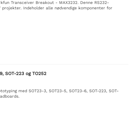
rkfun Transceiver Breakout - MAX3232. Denne RS232-
V projekter. Indeholder alle nødvendige komponenter for
89, SOT-223 og TO252
rototyping med SOT23-3, SOT23-5, SOT23-6, SOT-223, SOT-
eadboards.