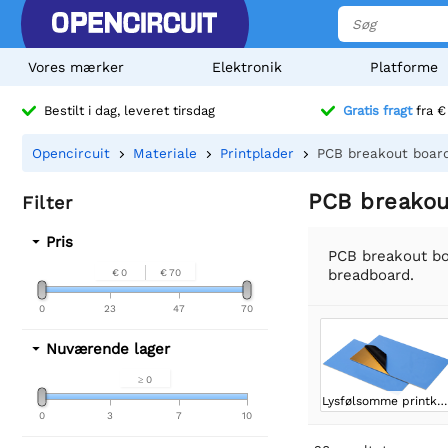
Vores mærker
Elektronik
Platforme
Bestilt i dag, leveret tirsdag
Gratis fragt
fra €
Opencircuit
Materiale
Printplader
PCB breakout boar
PCB breakou
Filter
Pris
PCB breakout bo
breadboard.
€ 0
€ 70
0
23
47
70
Nuværende lager
≥ 0
Lysfølsomme printkort
0
3
7
10