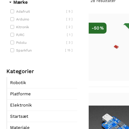
28
resultater
Mærke
Adafruit
[ 5 ]
Arduino
[ 2 ]
Kitronik
[ 2 ]
-50 %
PJRC
[ 1 ]
Pololu
[ 3 ]
Sparkfun
[ 15 ]
Kategorier
Robotik
Platforme
Elektronik
Startsæt
Materiale