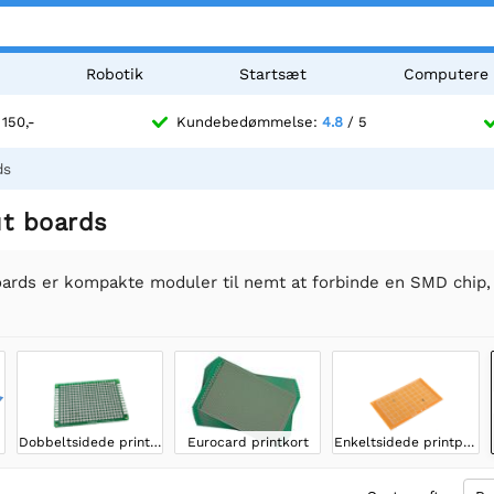
Robotik
Startsæt
Computere
 150,-
Kundebedømmelse:
4.8
/ 5
ds
t boards
ards er kompakte moduler til nemt at forbinde en SMD chip, s
Dobbeltsidede printplader
Eurocard printkort
Enkeltsidede printplader