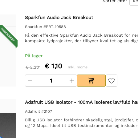
Sorter efter
Sparkfun Audio Jack Breakout
Sparkfun #PRT-10588
REDUCERET
Få den effektive Sparkfun Audio Jack Breakout for nem
kompakte lydprojekter, der tilbyder kvalitet og alsidi
På lager
€ 1,10
€ 2,20
Inkl. moms
Adafruit USB Isolator - 100mA isoleret lav/fuld h
Adafruit #2107
Billig USB isolator forhindrer skadelig støj, jordløjfe
og 12 Mbps. Ideel til USB testinstrumenter og inkluder