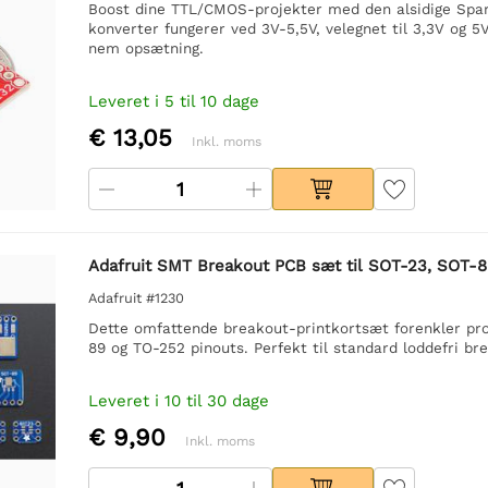
Boost dine TTL/CMOS-projekter med den alsidige Spa
konverter fungerer ved 3V-5,5V, velegnet til 3,3V og 5
nem opsætning.
Leveret i 5 til 10 dage
€ 13,05
Inkl. moms
Adafruit SMT Breakout PCB sæt til SOT-23, SOT-
Adafruit #1230
Dette omfattende breakout-printkortsæt forenkler p
89 og TO-252 pinouts. Perfekt til standard loddefri br
Leveret i 10 til 30 dage
€ 9,90
Inkl. moms