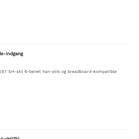
ide-indgang
JST SH-stil 6-benet han-stik og breadboard-kompatible
(usb07b)