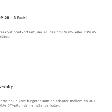
OP-28 - 3 Pack!
eakout printkortsæt, der er ideelt til SOIC- eller TSSOP-
litet.
p-entry
 Dette enkle kort fungerer som en adapter mellem en JST
le 0,1"-pitch gennemgående huller.