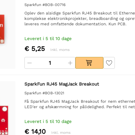
Sparkfun #BOB-00716
Oplev den alsidige Sparkfun RJ45 Breakout til Ethernet-
komplekse elektronikprojekter, breadboarding og opret
leveres med omfattende dokumentation. Kun PCB.
Leveret i 5 til 10 dage
€ 5,25
Inkl. moms
SparkFun RJ45 MagJack Breakout
Sparkfun #BOB-13021
Få Sparkfun RJ45 MagJack Breakout for nem ethernet-
LED'er og afskærmning for pålidelighed. Perfekt til ne
Leveret i 5 til 10 dage
€ 14,10
Inkl. moms