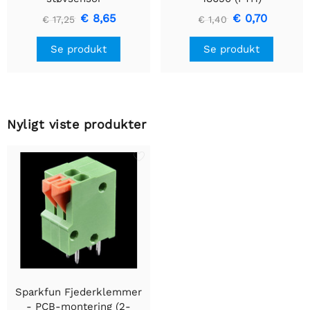
GP2Y1010AU0F
€ 8,65
€ 0,70
€ 17,25
€ 1,40
Se produkt
Se produkt
Nyligt viste produkter
Sparkfun Fjederklemmer
- PCB-montering (2-