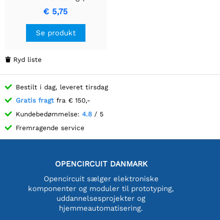
benet)
€ 5,75
Se produkt
Ryd liste

Bestilt i dag, leveret tirsdag
Gratis fragt
fra € 150,-
Kundebedømmelse:
4.8
/ 5
Fremragende service
OPENCIRCUIT DANMARK
Opencircuit sælger elektroniske
komponenter og moduler til prototyping,
uddannelsesprojekter og
hjemmeautomatisering.