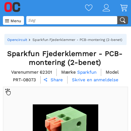

Menu
Opencircuit
Sparkfun Fjederklemmer - PCB-montering (2-benet)
Sparkfun Fjederklemmer - PCB-
montering (2-benet)
Varenummer
62301
Mærke
Sparkfun
Model
PRT-08073
Skrive en anmeldelse
Share
