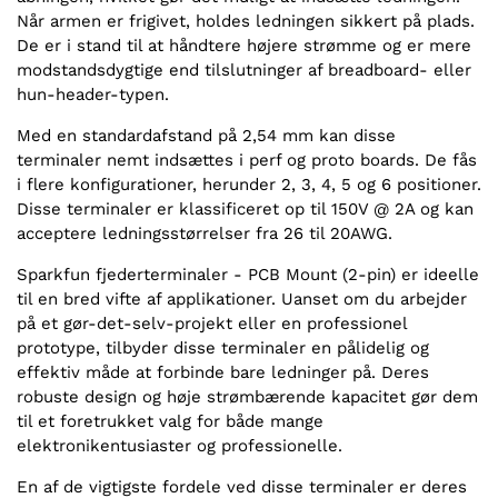
Når armen er frigivet, holdes ledningen sikkert på plads.
De er i stand til at håndtere højere strømme og er mere
modstandsdygtige end tilslutninger af breadboard- eller
hun-header-typen.
Med en standardafstand på 2,54 mm kan disse
terminaler nemt indsættes i perf og proto boards. De fås
i flere konfigurationer, herunder 2, 3, 4, 5 og 6 positioner.
Disse terminaler er klassificeret op til 150V @ 2A og kan
acceptere ledningsstørrelser fra 26 til 20AWG.
Sparkfun fjederterminaler - PCB Mount (2-pin) er ideelle
til en bred vifte af applikationer. Uanset om du arbejder
på et gør-det-selv-projekt eller en professionel
prototype, tilbyder disse terminaler en pålidelig og
effektiv måde at forbinde bare ledninger på. Deres
robuste design og høje strømbærende kapacitet gør dem
til et foretrukket valg for både mange
elektronikentusiaster og professionelle.
En af de vigtigste fordele ved disse terminaler er deres