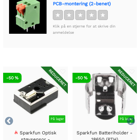
PCB-montering (2-benet)
★
★
★
★
★
Klik på en stjerne for at skrive din
anmeldelse
REDUCERET
REDUCERET
-50 %
-50 %


På lager
På lager
Sparkfun Optisk
Sparkfun Batteriholder -
støvsensor -
18650 (PTH)