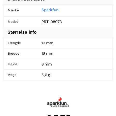
Sparkfun
Mærke
PRT-08073
Model
Størrelse info
13 mm
Længde
18 mm
Bredde
8 mm
Højde
5,6 g
Vægt