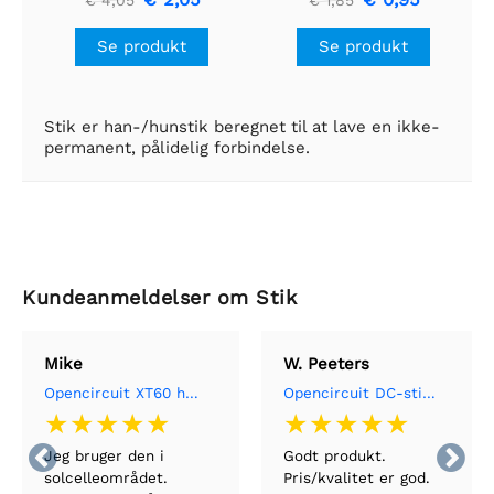
€ 4,05
€ 1,85
Se produkt
Se produkt
Stik er han-/hunstik beregnet til at lave en ikke-
permanent, pålidelig forbindelse.
Kundeanmeldelser om Stik
Mike
W. Peeters
Opencircuit XT60 hanstik (par)
Opencircuit DC-stik indbygget 5,5mm x 2,1mm - 5 stk


Jeg bruger den i
Godt produkt.
solcelleområdet.
Pris/kvalitet er god.