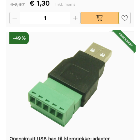
€ 1,30
€ 2,60
Inkl. moms
REDUCERET
-49 %
Opencircuit USB han til klemrække-adapter