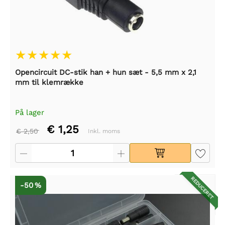
Opencircuit DC-stik han + hun sæt - 5,5 mm x 2,1
mm til klemrække
På lager
€ 1,25
€ 2,50
Inkl. moms
REDUCERET
-50 %