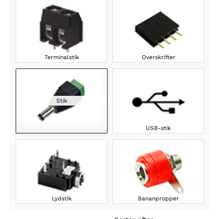
Terminalstik
Overskrifter
Stik
USB-stik
Lydstik
Bananpropper