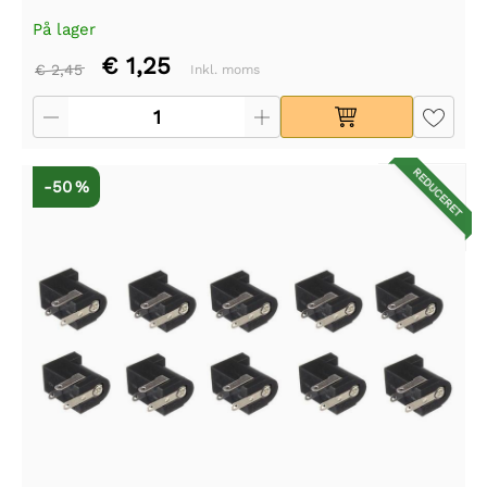
På lager
€ 1,25
€ 2,45
Inkl. moms
REDUCERET
-50 %