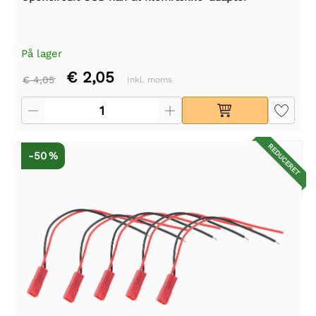
På lager
€ 2,05
€ 4,05
Inkl. moms
REDUCERET
-50 %