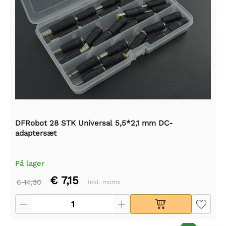
DFRobot 28 STK Universal 5,5*2,1 mm DC-
adaptersæt
På lager
€ 7,15
€ 14,30
Inkl. moms