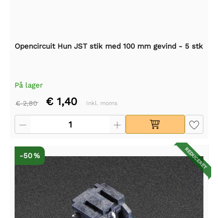
Opencircuit Hun JST stik med 100 mm gevind - 5 stk
På lager
€ 1,40
€ 2,80
Inkl. moms
REDUCERET
-50 %