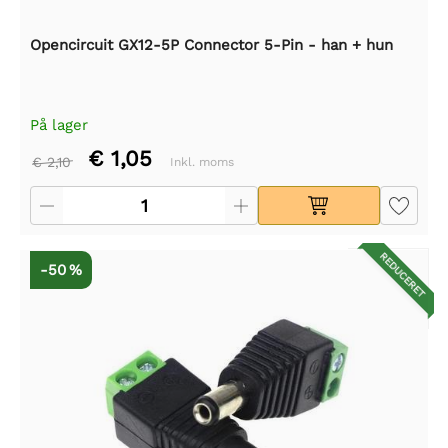
Opencircuit GX12-5P Connector 5-Pin - han + hun
På lager
€ 1,05
€ 2,10
Inkl. moms
REDUCERET
-50 %