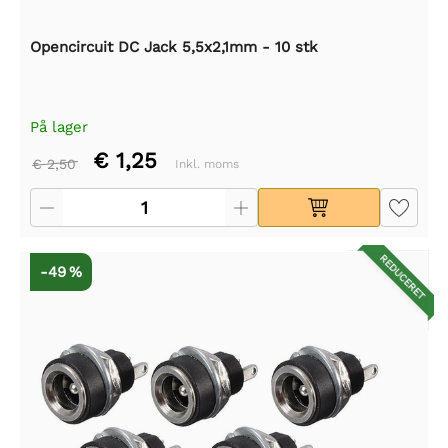
Opencircuit DC Jack 5,5x2,1mm - 10 stk
På lager
€ 1,25
€ 2,50
Inkl. moms
REDUCERET
-49 %