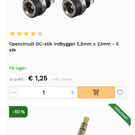
Opencircuit DC-stik indbygget 5,5mm x 2,1mm - 5
stk
På lager
€ 1,25
€ 2,45
Inkl. moms
REDUCERET
-50 %