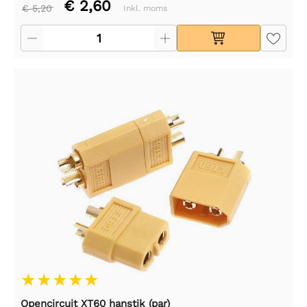
€ 2,60
€ 5,20
Inkl. moms
Opencircuit XT60 hanstik (par)