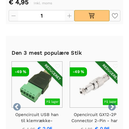
€ 4,95
Inkl. moms
Den 3 mest populære Stik
REDUCERET
REDUCERET
-49 %
-49 %
På lager
På lager


Opencircuit USB han
Opencircuit GX12-2P
til klemrække-
Connector 2-Pin - han
adapter
+ hun
€ 2,05
€ 0,95