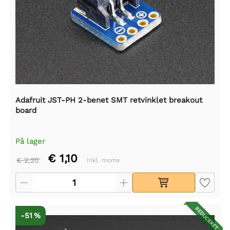
Adafruit JST-PH 2-benet SMT retvinklet breakout
board
På lager
€ 1,10
€ 2,20
Inkl. moms
REDUCERET
-51 %