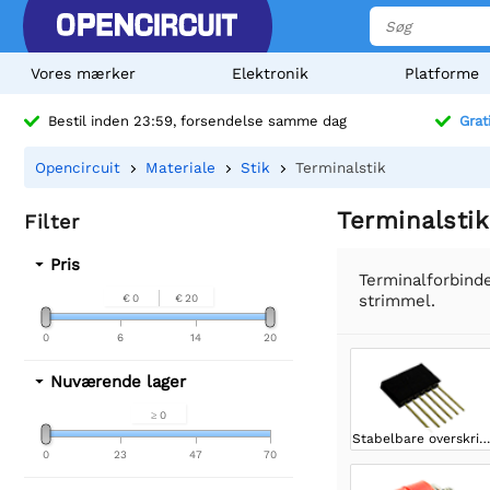
Vores mærker
Elektronik
Platforme
Bestil inden 23:59, forsendelse samme dag
Grat
Opencircuit
Materiale
Stik
Terminalstik
Terminalstik
Filter
Pris
Terminalforbind
strimmel.
€ 0
€ 20
0
6
14
20
Nuværende lager
≥ 0
Stabelbare overskrifter
0
23
47
70