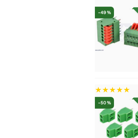
-49 %
-50 %