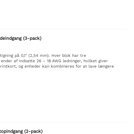
ideindgang (3-pack)
gning på 0,1" (2,54 mm). Hver blok har tre
 ender af indsatte 26 – 18 AWG ledninger, hvilket giver
printkort, og enheder kan kombineres for at lave længere
 topindgang (2-pack)