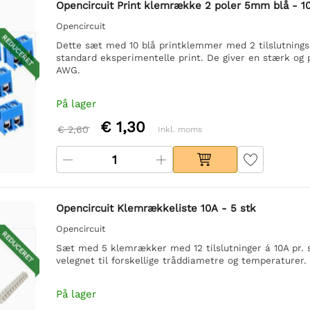
Opencircuit Print klemrække 2 poler 5mm blå - 10
Opencircuit
REDUCERET
Dette sæt med 10 blå printklemmer med 2 tilslutningsp
standard eksperimentelle print. De giver en stærk og på
AWG.
På lager
€ 1,30
€ 2,60
Inkl. moms
Opencircuit Klemrækkeliste 10A - 5 stk
Opencircuit
REDUCERET
Sæt med 5 klemrækker med 12 tilslutninger á 10A pr. st
velegnet til forskellige tråddiametre og temperaturer.
På lager