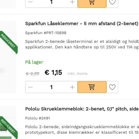
Sparkfun Låseklemmer - 5 mm afstand (2-benet)
Sparkfun #PRT-15898
REDUCERET
Sparkfun 2-benede låseterminal er et alsidigt og holdba
applikationer. Den kan håndtere op til 250V ved 11A o
På lager
€ 1,15
€ 2,35
Inkl. moms
Pololu Skrueklemmeblok: 2-benet, 0,1" pitch, side
Pololu #2491
REDUCERET
Pololu 2-benede, sideindgangsskrueklemmeblokke er als
prototypekort, disse klemrækker er klassificeret til 15