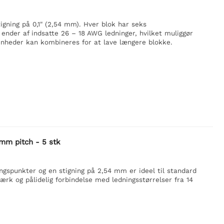
gning på 0,1" (2,54 mm). Hver blok har seks
 ender af indsatte 26 – 18 AWG ledninger, hvilket muliggør
 enheder kan kombineres for at lave længere blokke.
 mm pitch - 5 stk
spunkter og en stigning på 2,54 mm er ideel til standard
rk og pålidelig forbindelse med ledningsstørrelser fra 14