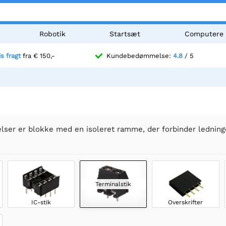
Robotik
Startsæt
Computere
is fragt
fra € 150,-
Kundebedømmelse:
4.8
/ 5
elser er blokke med en isoleret ramme, der forbinder lednin
Terminalstik
IC-stik
Overskrifter