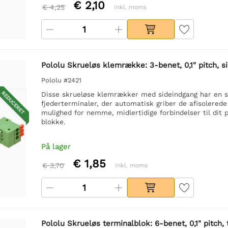
€ 2,10
€ 4,25
Inkl. moms
Pololu Skrueløs klemrække: 3-benet, 0,1" pitch, s
Pololu #2421
REDUCERET
Disse skrueløse klemrækker med sideindgang har en sti
fjederterminaler, der automatisk griber de afisolerede
mulighed for nemme, midlertidige forbindelser til dit 
blokke.
På lager
€ 1,85
€ 3,70
Inkl. moms
Pololu Skrueløs terminalblok: 6-benet, 0,1" pitch,