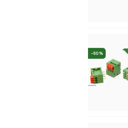
-50 %