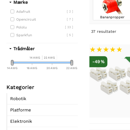
Mærke
Adafruit
[ 2 ]
Bananpropper
Opencircuit
[ 7 ]
Pololu
[ 23 ]
37
resultater
Sparkfun
[ 5 ]
Trådmåler
14 AWG
22 AWG
-49 %
14 AWG
16 AWG
20 AWG
22 AWG
Kategorier
Robotik
Platforme
Elektronik