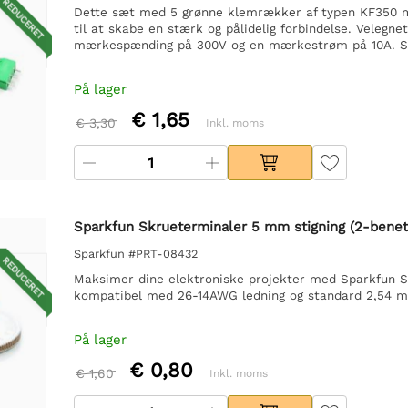
REDUCERET
Dette sæt med 5 grønne klemrækker af typen KF350 med
til at skabe en stærk og pålidelig forbindelse. Velegnet
mærkespænding på 300V og en mærkestrøm på 10A. Sæl
På lager
€ 1,65
€ 3,30
Inkl. moms
Sparkfun Skrueterminaler 5 mm stigning (2-benet
Sparkfun #PRT-08432
REDUCERET
Maksimer dine elektroniske projekter med Sparkfun Scr
kompatibel med 26-14AWG ledning og standard 2,54 mm p
På lager
€ 0,80
€ 1,60
Inkl. moms