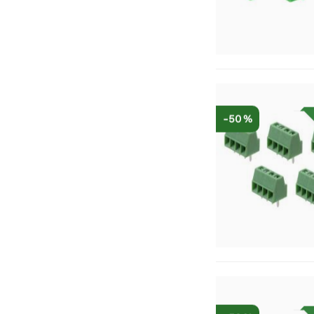
-50 %