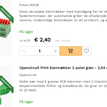
Pololu #2429
REDUCERET
Disse skrueløse klemrækker med topindgang har en sti
fjederterminaler, der automatisk griber de afisolerede
nemme, midlertidige forbindelser til dit printkort, og
På lager
€ 2,40
€ 4,75
Inkl. moms
Opencircuit Print klemrækker 2 polet grøn - 2,54
Opencircuit
REDUCERET
Dette sæt med 5 grønne PCB-klemmer med 2 tilslutning
eksperimentelle PCB'er og breadboards. De giver en stæ
til 22 AWG.
På lager