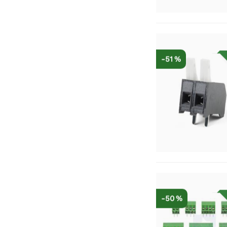
-51 %
-50 %