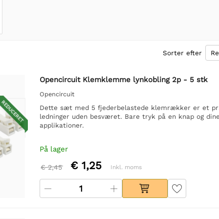
Sorter efter
Opencircuit Klemklemme lynkobling 2p - 5 stk
Opencircuit
REDUCERET
Dette sæt med 5 fjederbelastede klemrækker er et prak
ledninger uden besværet. Bare tryk på en knap og dine l
applikationer.
På lager
€ 1,25
€ 2,45
Inkl. moms