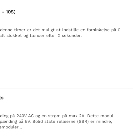
 - 10S)
enne timer er det muligt at indstille en forsinkelse på 0
ialt slukket og tænder efter X sekunder.
ls
ding på 240V AC og en strøm på max 2A. Dette modul
pænding på 5V. Solid state relæerne (SSR) er mindre,
æmoduler...