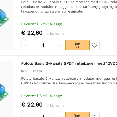
Pololu Basic 2-kanals SPDT-relæbærer med 5VDC-relæe
relæbærermoduler muliggør enkel, uafhængig styring a
lavspænding, lavstrøm styresignaler.
Leveret i 5 til 14 dage
€ 22,60
Inkl. moms
Pololu Basic 2-kanals SPDT relæbærer med 12VDC
Pololu #2487
Pololu basale 2-kanals relæbærermoduler muliggør enk
(SPDT) kontakter fra lavspændings-, lavstrømskontrols
Leveret i 5 til 14 dage
€ 22,60
Inkl. moms