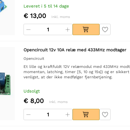
Leveret i 5 til 14 dage
€ 13,00
Inkl. moms
Opencircuit 12v 10A relæ med 433MHz modtager
Opencircuit
Et lille og kraftfuldt 12V relæmodul med 433MHz modtag
momentan, latching, timer [5, 10 og 15s]) og er sikk
venligst, at der ikke medfølger fjernbetjening.
Udsolgt
€ 8,00
Inkl. moms