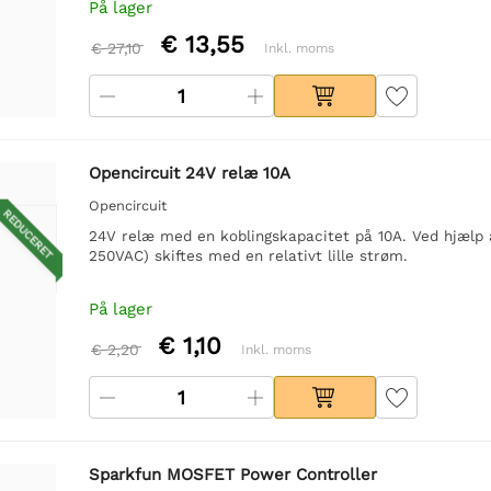
På lager
€ 13,55
€ 27,10
Inkl. moms
Opencircuit 24V relæ 10A
Opencircuit
REDUCERET
24V relæ med en koblingskapacitet på 10A. Ved hjælp 
250VAC) skiftes med en relativt lille strøm.
På lager
€ 1,10
€ 2,20
Inkl. moms
Sparkfun MOSFET Power Controller