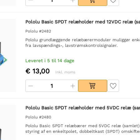
Pololu Basic SPDT relæholder med 12VDC relæ (s
Pololu #2482
Pololu grundlæggende relæbærermoduler muliggør enkel
fra lavspændings-, lavstrømskontrolsignaler.
Leveret i 5 til 14 dage
€ 13,00
Inkl. moms
Pololu Basic SPDT relæholder med 5VDC relæ (sa
Pololu #2480
Pololu Basic SPDT relæbærer med 5VDC relæ (samlet).
styring af en enkeltpolet, dobbeltkast (SPDT) omskifte