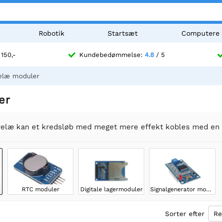
Robotik
Startsæt
Computere
 150,-
Kundebedømmelse:
4.8
/ 5
elæ moduler
er
relæ kan et kredsløb med meget mere effekt kobles med en re
RTC moduler
Digitale lagermoduler
Signalgenerator moduler
Sorter efter