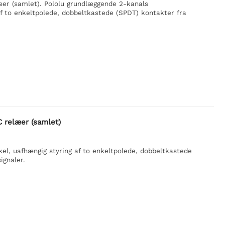
r (samlet). Pololu grundlæggende 2-kanals
f to enkeltpolede, dobbeltkastede (SPDT) kontakter fra
 relæer (samlet)
el, uafhængig styring af to enkeltpolede, dobbeltkastede
ignaler.