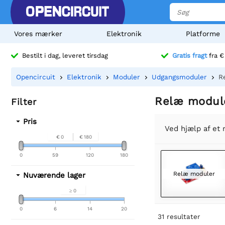
Vores mærker
Elektronik
Platforme
Bestilt i dag, leveret tirsdag
Gratis fragt
fra €
Opencircuit
Elektronik
Moduler
Udgangsmoduler
R
Relæ modul
Filter
Pris
Ved hjælp af et 
€ 0
€ 180
0
59
120
180
Relæ moduler
Nuværende lager
≥ 0
0
6
14
20
31
resultater