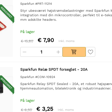
Sparkfun #PRT-11214
REDUCERET
Styr ubesværet højstrømsbelastninger med Sparkfun M
integration med din mikrocontroller, perfekt til e-tekst
mm adskilte headers.
På lager
€ 7,90
€ 15,80
Inkl. moms
Sparkfun Relæ SPDT forseglet - 20A
Sparkfun #COM-10924
REDUCERET
Sparkfun Relay SPDT Sealed - 20A, et robust højspænd
hjemmeautomation, bilelektronik og industrimaskiner.
På lager
€ 3,25
€ 6,50
Inkl. moms