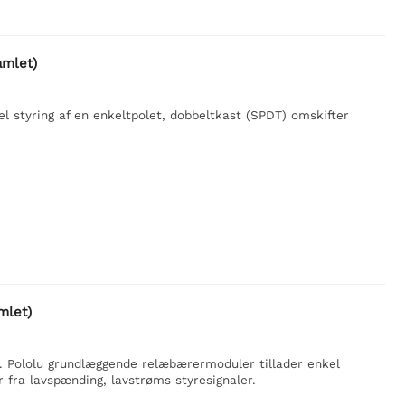
amlet)
 styring af en enkeltpolet, dobbeltkast (SPDT) omskifter
mlet)
 Pololu grundlæggende relæbærermoduler tillader enkel
r fra lavspænding, lavstrøms styresignaler.