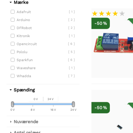
Mærke
Adafruit
[ 1 ]
Arduino
[ 2 ]
-50 %
DFRobot
[ 2 ]
Kitronik
[ 1 ]
Opencircuit
[ 6 ]
Pololu
[ 5 ]
Sparkfun
[ 6 ]
Waveshare
[ 1 ]
Whadda
[ 7 ]
Spænding
0 V
24 V
-50 %
0 V
8 V
16 V
24 V
Nuværende
Antal relæer