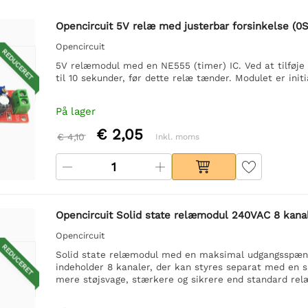
Opencircuit 5V relæ med justerbar forsinkelse (0S
Opencircuit
REDUCERET
5V relæmodul med en NE555 (timer) IC. Ved at tilføje d
til 10 sekunder, før dette relæ tænder. Modulet er init
På lager
€ 2,05
€ 4,10
Inkl. moms
Opencircuit Solid state relæmodul 240VAC 8 kana
Opencircuit
REDUCERET
Solid state relæmodul med en maksimal udgangsspæn
indeholder 8 kanaler, der kan styres separat med en s
mere støjsvage, stærkere og sikrere end standard rel