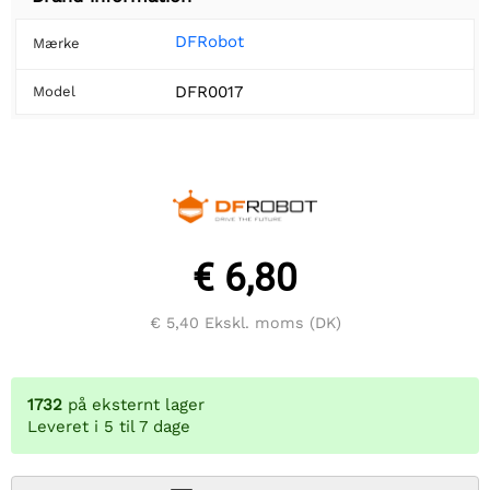
DFRobot
Mærke
DFR0017
Model
€ 6,80
€ 5,40
Ekskl. moms (DK)
1732
på eksternt lager
Leveret i 5 til 7 dage