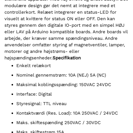
modulære design gør det nemt at integrere med et
controllerkort. Relæet integrerer en status-LED for
visuelt at kvittere for status ON eller OFF. Den kan
styres gennem den digitale IO-port med en simpel HØJ
eller LAV på Arduino kompatible boards. Andre boards vil
arbejde, der kræver samme spændingsniveau. Andre
anvendelser omfatter styring af magnetventiler, lamper,
motorer og andre højstrøms- eller
højspændingsenheder.
Specifikation
Enkelt relækort
Nominel gennemstrøm: 10A (NEJ) 5A (NC)
Maksimal koblingsspænding: 150VAC 24VDC
Interface: Digital
Styresignal: TTL niveau
Kontaktværdi (Res. Load): 10A 250VAC / 24VDC
Maks. skiftespænding 250VAC / 30VDC
Maks. skiftestrøm 15A