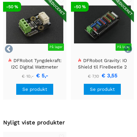
REDUCERET
REDUCERET
-50 %
-50 %


På lager
På lager
DFRobot Tyngdekraft:
DFRobot Gravity: IO
I2C Digital Wattmeter
Shield til FireBeetle 2
(ESP32-E/M0)
€ 5,-
€ 3,55
€ 10,-
€ 7,10
Se produkt
Se produkt
Nyligt viste produkter