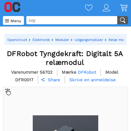

Menu
Opencircuit
Elektronik
Moduler
Udgangsmoduler
Relæ module
DFRobot Tyngdekraft: Digitalt 5A
relæmodul
Varenummer
56702
Mærke
DFRobot
Model
DFR0017
Skrive en anmeldelse
Share
