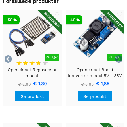
Foreslåede produkter
REDUCERET
REDUCERET
-50 %
-49 %


På lager
På lager
Opencircuit Regnsensor
Opencircuit Boost
modul
konverter modul 5V - 35V
XL6009
€ 1,30
€ 1,85
€ 2,60
€ 3,65
Se produkt
Se produkt