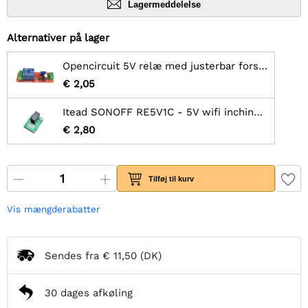
Lagermeddelelse
Alternativer på lager
Opencircuit 5V relæ med justerbar forsinkelse (0S - 10S)
€ 2,05
Itead SONOFF RE5V1C - 5V wifi inching/selvlås relæmodul
€ 2,80
Tilføj til kurv
Vis mængderabatter
Sendes fra
€ 11,50
(DK)
30 dages afkøling