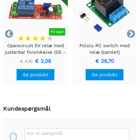


På lager
Opencircuit 5V relæ med
Pololu RC switch med
justerbar forsinkelse (0S -
relæ (samlet)
10S)
€ 2,05
€ 26,70
€ 4,10
Se produkt
Se produkt
Kundespørgsmål
Q
Stil et spørgsmål