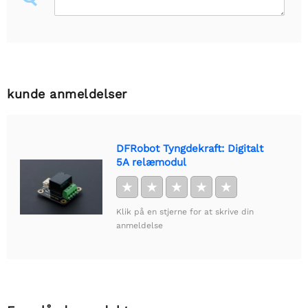
kunde anmeldelser
DFRobot Tyngdekraft: Digitalt
5A relæmodul
★
★
★
★
★
Klik på en stjerne for at skrive din
anmeldelse