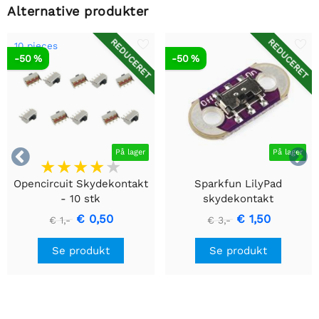
Alternative produkter
REDUCERET
REDUCERET
10 pieces
-50 %
-50 %


På lager
På lager
Opencircuit Skydekontakt
Sparkfun LilyPad
- 10 stk
skydekontakt
€ 0,50
€ 1,50
€ 1,-
€ 3,-
Se produkt
Se produkt