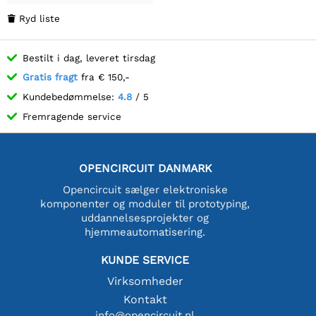
Ryd liste

Bestilt i dag, leveret tirsdag
Gratis fragt
fra € 150,-
Kundebedømmelse:
4.8
/ 5
Fremragende service
OPENCIRCUIT DANMARK
Opencircuit sælger elektroniske
komponenter og moduler til prototyping,
uddannelsesprojekter og
hjemmeautomatisering.
KUNDE SERVICE
Virksomheder
Kontakt
info@opencircuit.nl