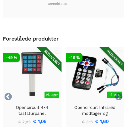
anmeldelse
Foreslåede produkter
REDUCERET
REDUCERET
-49 %
-49 %


På lager
På lager
Opencircuit 4x4
Opencircuit Infrarød
tastaturpanel
modtager og
fjernbetjeningssæt
€ 1,05
€ 1,60
€ 2,05
€ 3,15