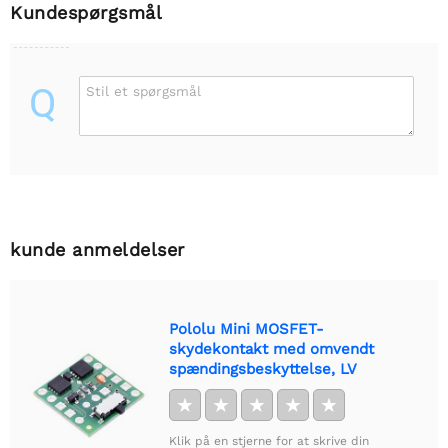
Kundespørgsmål
Q
Stil et spørgsmål
kunde anmeldelser
Pololu Mini MOSFET-
skydekontakt med omvendt
spændingsbeskyttelse, LV
★
★
★
★
★
Klik på en stjerne for at skrive din