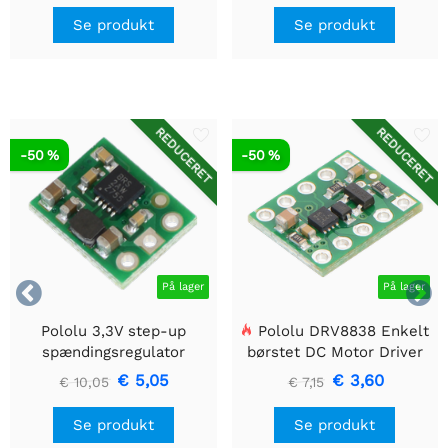
Se produkt
Se produkt
REDUCERET
REDUCERET
-50 %
-50 %


På lager
På lager
Pololu 3,3V step-up
Pololu DRV8838 Enkelt
spændingsregulator
børstet DC Motor Driver
U1V10F3
Holder
€ 5,05
€ 3,60
€ 10,05
€ 7,15
Se produkt
Se produkt