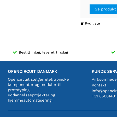
spændingsbeskytt
HP
Se produkt
Ryd liste

Bestilt i dag, leveret tirsdag
OPENCIRCUIT DANMARK
KUNDE SERV
Opencircuit sælger elektroniske
Virksomhede
komponenter og moduler til
Kontakt
prototyping,
info@opencirc
uddannelsesprojekter og
+31 85001401
hjemmeautomatisering.