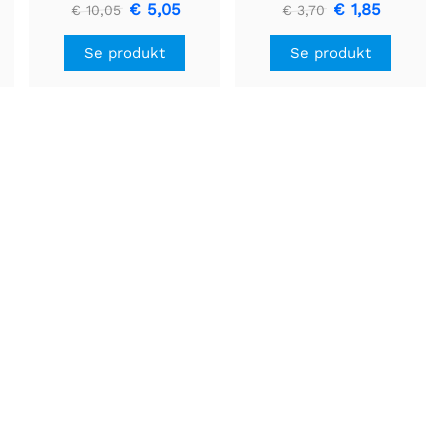
U3V16F5
0,1" pitch, sideindgang
€ 5,05
€ 1,85
€ 10,05
€ 3,70
(3-pack)
Se produkt
Se produkt