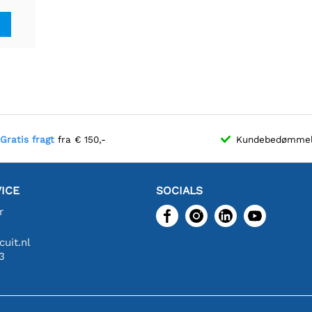
else,
Gratis fragt
fra € 150,-
Kundebedømme
ICE
SOCIALS
r
uit.nl
3