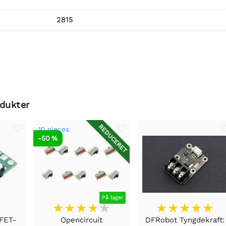
2815
odukter
REDUCERET
10 pieces
-50 %
På lager
SFET-
Opencircuit
DFRobot Tyngdekraft: