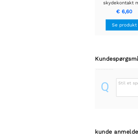
skydekontakt 
omvendt
€ 6,60
spændingsbeskytt
LV
Se produkt
Kundespørgsm
Q
Stil et s
kunde anmelde