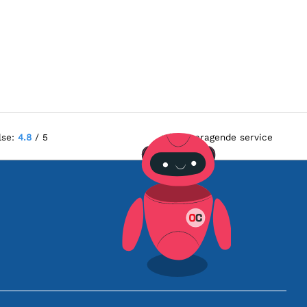
lse:
4.8
/ 5
Fremragende service