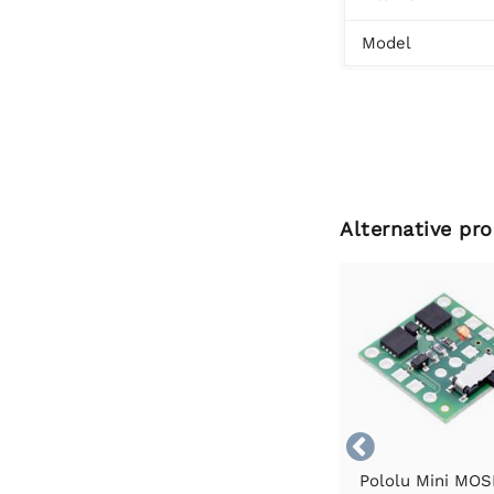
Model
Alternative pr

Pololu Mini MO