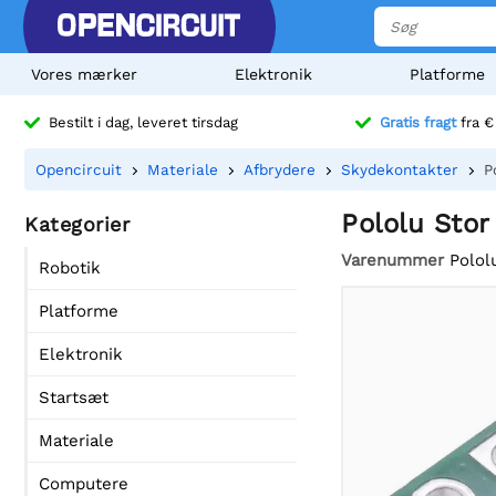
Vores mærker
Elektronik
Platforme
Bestilt i dag, leveret tirsdag
Gratis fragt
fra €
Opencircuit
Materiale
Afbrydere
Skydekontakter
P
Pololu Sto
Kategorier
Varenummer
Polol
Robotik
Platforme
Elektronik
Startsæt
Materiale
Computere