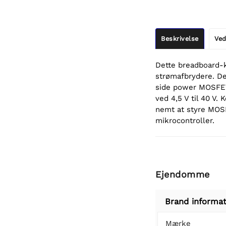
Beskrivelse
Ved
Dette breadboard-k
strømafbrydere. Den
side power MOSFET,
ved 4,5 V til 40 V
nemt at styre MOSF
mikrocontroller.
Ejendomme
Brand informat
Mærke