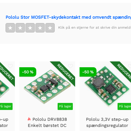
Pololu Stor MOSFET-skydekontakt med omvendt spænding
★
★
★
★
★
Klik på en stjerne for at skrive din anmeld
DUCERET
REDUCERET
REDUCER
-50 %
-50 %
På lager
På lager
På lage
p-up
Pololu DRV8838
Pololu 3,3V step-up
ator
Enkelt børstet DC
spændingsregulator