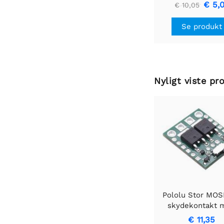
U1V10F3
€ 5,
€ 10,05
Se produkt
Nyligt viste pr
Pololu Stor MO
skydekontakt 
omvendt
€ 11,35