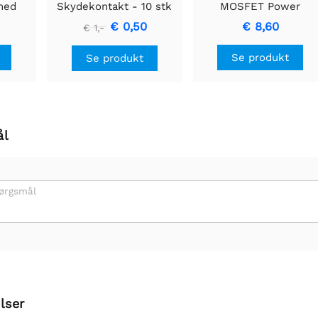
med
Skydekontakt - 10 stk
MOSFET Power
Controller
€ 0,50
€ 8,60
€ 1,-
else,
Se produkt
Se produkt
ål
pørgsmål
lser