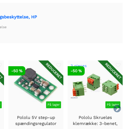
sbeskyttelse, HP
else
ET
REDUCERET
REDUCERET
3 pieces
-50 %
-50 %
r
På lager
På lager

Pololu 5V step-up
Pololu Skrueløs
spændingsregulator
klemrække: 3-benet,