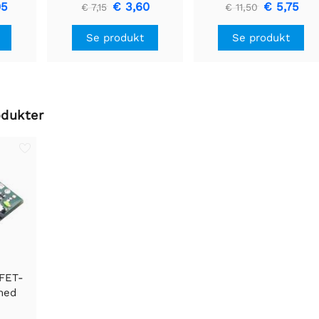
Motor Driver Holder
U1V11F3
05
€ 3,60
€ 5,75
€ 7,15
€ 11,50
Se produkt
Se produkt
odukter
SFET-
med