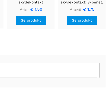
skydekontakt
skydekontakt: 3-benet,
SPDT, 0,3A (3-pak)
€ 1,50
€ 1,75
€ 3,-
€ 3,45
Se produkt
Se produkt