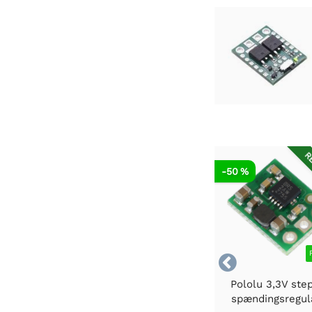
RE
-50 %

Pololu 3,3V ste
spændingsregul