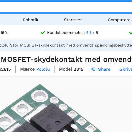
Robotik
Startsæt
Computere
 150,-
Kundebedømmelse:
4.8
/ 5
ololu Stor MOSFET-skydekontakt med omvendt spændingsbeskytte
r MOSFET-skydekontakt med omvendt
u2815
Mærke
Pololu
Model
2815
Skriv
Share
