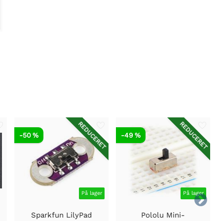
REDUCERET
REDUCERET
-50 %
-49 %
På lager
På lager

Sparkfun LilyPad
Pololu Mini-