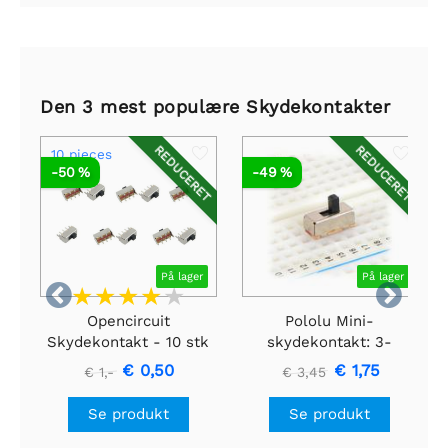
Den 3 mest populære Skydekontakter
REDUCERET
REDUCERET
10 pieces
-50 %
-49 %
På lager
På lager


Opencircuit
Pololu Mini-
Skydekontakt - 10 stk
skydekontakt: 3-
benet, SPDT, 0,3A (3-
€ 0,50
€ 1,75
€ 1,-
€ 3,45
pak)
Se produkt
Se produkt